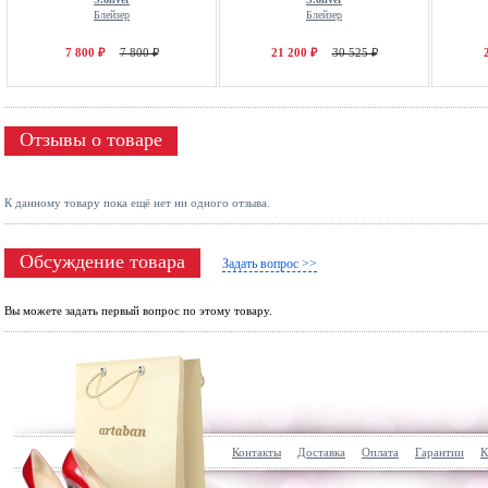
Блейзер
Блейзер
7 800 ₽
7 800 ₽
21 200 ₽
30 525 ₽
Отзывы о товаре
К данному товару пока ещё нет ни одного отзыва.
Обсуждение товара
Задать вопрос >>
Вы можете задать первый вопрос по этому товару.
Контакты
Доставка
Оплата
Гарантии
К