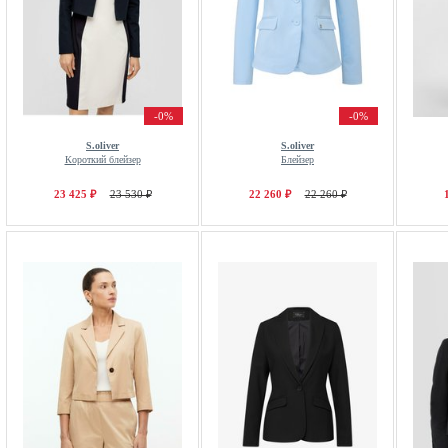
-0%
-0%
S.oliver
S.oliver
Короткий блейзер
Блейзер
23 425 ₽
23 530 ₽
22 260 ₽
22 260 ₽