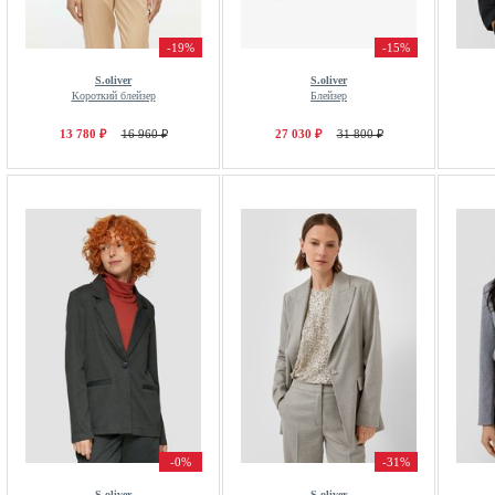
-19%
-15%
S.oliver
S.oliver
Короткий блейзер
Блейзер
13 780 ₽
16 960 ₽
27 030 ₽
31 800 ₽
-0%
-31%
S.oliver
S.oliver