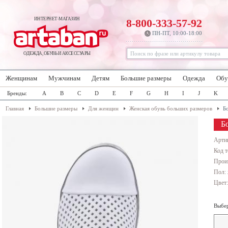
ИНТЕРНЕТ-МАГАЗИН
8-800-333-57-92
ПН-ПТ, 10:00-18:00
ОДЕЖДА, ОБУВЬ И АКСЕССУАРЫ
Женщинам
Мужчинам
Детям
Большие размеры
Одежда
Обу
Бренды:
A
B
C
D
E
F
G
H
I
J
K
Главная
Большие размеры
Для женщин
Женская обувь больших размеров
Б
Б
Арти
Код т
Прои
Пол:
Цвет
Выбер