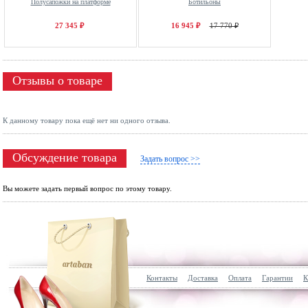
Полусапожки на платформе
Ботильоны
27 345 ₽
16 945 ₽
17 770 ₽
Отзывы о товаре
К данному товару пока ещё нет ни одного отзыва.
Обсуждение товара
Задать вопрос >>
Вы можете задать первый вопрос по этому товару.
Контакты
Доставка
Оплата
Гарантии
К