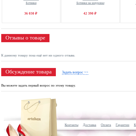
Ботинки
Ботинки на шнуровке
36 030 ₽
42 390 ₽
Отзывы о товаре
К данному товару пока ещё нет ни одного отзыва.
Обсуждение товара
Задать вопрос >>
Вы можете задать первый вопрос по этому товару.
Контакты
Доставка
Оплата
Гарантии
К