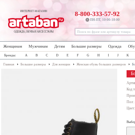
ИНТЕРНЕТ-МАГАЗИН
8-800-333-57-92
ПН-ПТ, 10:00-18:00
ОДЕЖДА, ОБУВЬ И АКСЕССУАРЫ
Женщинам
Мужчинам
Детям
Большие размеры
Одежда
Обу
Бренды:
A
B
C
D
E
F
G
H
I
J
K
Главная
Большие размеры
Для женщин
Женская обувь больших размеров
Б
Б
Арти
Код т
Прои
Пол:
Цвет
Выбер