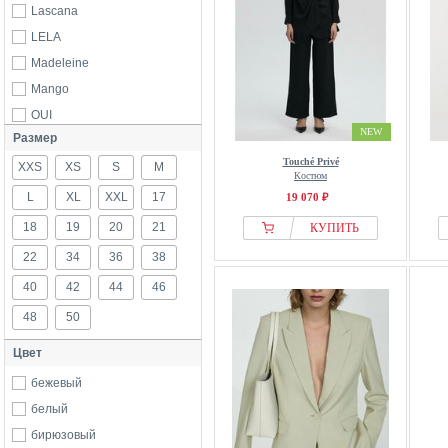
Lascana
LELA
Madeleine
Mango
OUI
NEW
Размер
Touché Privé
Touché Privé
XXS
XS
S
M
Костюм
L
XL
XXL
17
19 070 ₽
18
19
20
21
КУПИТЬ
22
34
36
38
40
42
44
46
48
50
Цвет
бежевый
белый
бирюзовый