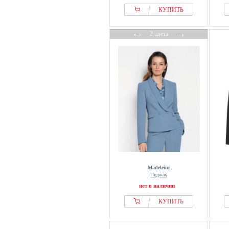
КУПИТЬ
←
→
2 цвета
Madeleine
Пиджак
нет в наличии
КУПИТЬ