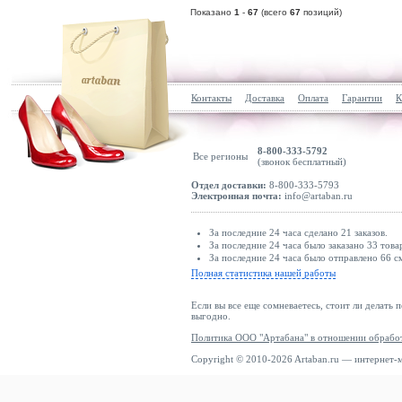
Показано
1
-
67
(всего
67
позиций)
Контакты
Доставка
Оплата
Гарантии
К
8-800-333-5792
Все регионы
(звонок бесплатный)
Отдел доставки:
8-800-333-5793
Электронная почта:
info@artaban.ru
За последние 24 часа сделано 21 заказов.
За последние 24 часа было заказано 33 това
За последние 24 часа было отправлено 66 с
Полная статистика нашей работы
Если вы все еще сомневаетесь, стоит ли делать 
выгодно.
Политика ООО "Артабана" в отношении обрабо
Copyright © 2010-2026 Artaban.ru — интернет-