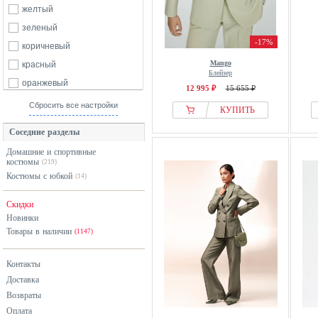
желтый
зеленый
-17%
коричневый
Mango
красный
Блейзер
оранжевый
12 995 ₽
15 655 ₽
разноцветный
Сбросить все настройки
КУПИТЬ
розовый
Соседние разделы
серебристый
Домашние и спортивные
серый
костюмы
(219)
синий
Костюмы с юбкой
(14)
фиолетовый
Скидки
черный
Новинки
Товары в наличии
(1147)
Контакты
Доставка
Возвраты
Оплата