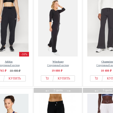
-16%
Adidas
Winshape
Champion
портивный костюм
Спортивный костюм
Спортивный ко
765 ₽
10 480 ₽
19 080 ₽
10 480 ₽
КУПИТЬ
КУПИТЬ
КУ
←
→
←
2 цвета
3 цвета