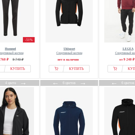
-51%
Hummel
Uhlsport
LEGEA
портивный костюм
Спортивный костюм
Спортивный ко
 760 ₽
9 740 ₽
нет в наличии
от 9 240 ₽
КУПИТЬ
КУПИТЬ
КУ
←
→
←
→
←
4 цвета
6 цветов
6 цветов