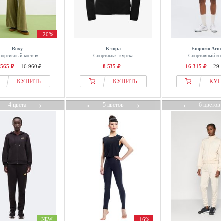
-20%
Roxy
Kempa
Emporio Arm
портивный костюм
Спортивная куртка
Спортивный ко
 565 ₽
16 960 ₽
8 535 ₽
16 315 ₽
29 
КУПИТЬ
КУПИТЬ
КУ
←
→
←
→
←
4 цвета
5 цветов
6 цветов
NEW
-16%