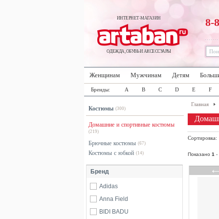
ИНТЕРНЕТ-МАГАЗИН
8-
ОДЕЖДА, ОБУВЬ И АКСЕССУАРЫ
Женщинам
Мужчинам
Детям
Больш
Бренды:
A
B
C
D
E
F
Главная
Костюмы
(300)
Домашн
Домашние и спортивные костюмы
(219)
Сортировка
Брючные костюмы
(67)
Костюмы с юбкой
(14)
Показано
1
-
Бренд
Adidas
Anna Field
BIDI BADU