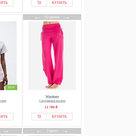
ПИТЬ
КУПИТЬ
←
→
10 цветов
NEW
Winshape
стюм
Спортивный костюм
13 780 ₽
ПИТЬ
КУПИТЬ
→
←
→
2 цвета