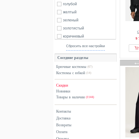
LEGEA
голубой
Luhta
желтый
lululemon
зеленый
Mizuno
золотистый
С
Nike
коричневый
9 
Odlo
красный
Сбросить все настройки
ON
оранжевый
Соседние разделы
Only
разноцветный
OYSHO
Брючные костюмы
(67)
розовый
Костюмы с юбкой
(14)
Patagonia
серебристый
Puma
серый
Скидки
Quiksilver
Новинки
синий
Товары в наличии
(1144)
RAIKOU
фиолетовый
Reebok
хаки
Контакты
Roxy
черный
Доставка
RVCA
Возвраты
Schoffel
Оплата
Отзывы
Sergio Tacchini