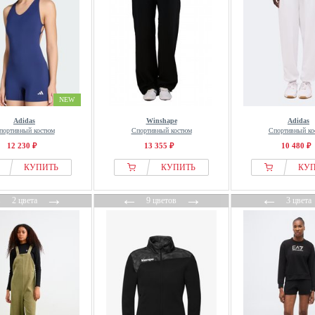
NEW
Adidas
Winshape
Adidas
портивный костюм
Спортивный костюм
Спортивный ко
12 230 ₽
13 355 ₽
10 480 ₽
КУПИТЬ
КУПИТЬ
КУ
←
→
←
→
←
2 цвета
9 цветов
3 цвета