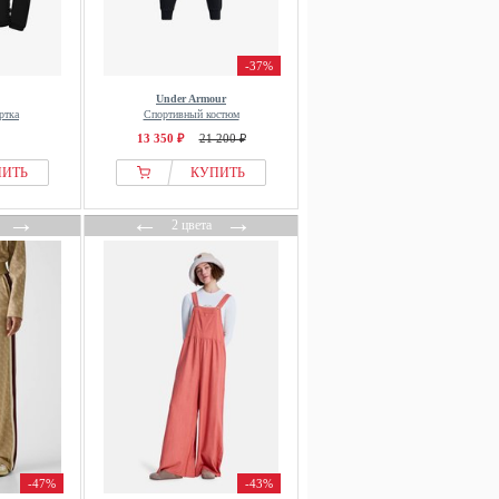
-37%
Under Armour
ртка
Спортивный костюм
13 350 ₽
21 200 ₽
ПИТЬ
КУПИТЬ
→
←
→
2 цвета
-47%
-43%