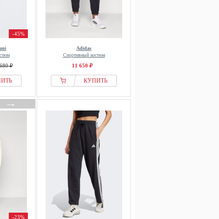
-45%
ani
Adidas
стюм
Спортивный костюм
680 ₽
11 650 ₽
ПИТЬ
КУПИТЬ
→
-23%