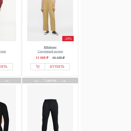
-28%
Billabong
стюм
Спортивный костюм
11 660 ₽
16 100 ₽
ПИТЬ
КУПИТЬ
→
←
→
5 цветов