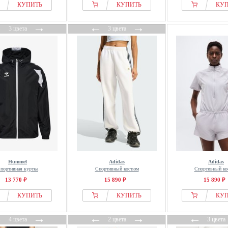
КУПИТЬ
КУПИТЬ
КУ
←
→
←
→
3 цвета
3 цвета
Hummel
Adidas
Adidas
портивная куртка
Спортивный костюм
Спортивный ко
13 770 ₽
15 890 ₽
15 890 ₽
КУПИТЬ
КУПИТЬ
КУ
←
→
←
→
←
4 цвета
2 цвета
3 цвета