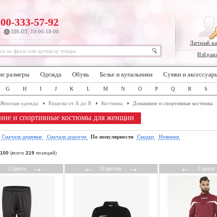
800-333-57-92
ПН-ПТ, 10:00-18:00
Личный к
Избран
ие размеры
Одежда
Обувь
Белье и купальники
Сумки и аксессуар
G
H
I
J
K
L
M
N
O
P
Q
R
S
Женская одежда
Разделы от А до Я
Костюмы
Домашние и спортивные костюмы
ие и спортивные костюмы для женщин
:
Сначала дешевые
Сначала дорогие
По популярности
Скидки
Новинки
100
(всего
219
позиций)
←
→
←
→
←
2 цвета
8 цветов
3 цвета