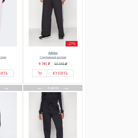
-27%
Adidas
стюм
Спортивный костюм
9 785 ₽
13 345 ₽
ПИТЬ
КУПИТЬ
→
←
→
4 цвета