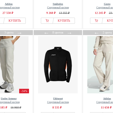
Adidas
Smilodox
Guess
портивный костюм
Спортивный костюм
Спортивный ко
27 550 ₽
9 260 ₽
13 355 ₽
12 245 ₽
23 
КУПИТЬ
КУПИТЬ
КУ
←
→
←
→
←
3 цвета
8 цветов
2 цвета
-34%
Under Armour
Uhlsport
Adidas
портивный костюм
Спортивный костюм
Спортивный ко
 185 ₽
16 960 ₽
8 535 ₽
11 650 ₽