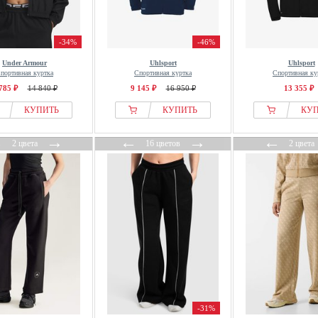
-34%
-46%
Under Armour
Uhlsport
Uhlsport
портивная куртка
Спортивная куртка
Спортивная ку
785 ₽
14 840 ₽
9 145 ₽
16 950 ₽
13 355 ₽
КУПИТЬ
КУПИТЬ
КУ
←
→
←
→
←
2 цвета
16 цветов
2 цвета
-31%