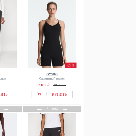
-27%
OYSHO
стюм
Спортивный костюм
7 850 ₽
10 725 ₽
ПИТЬ
КУПИТЬ
→
←
→
3 цвета