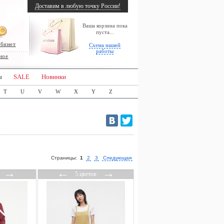
Доставим в любую точку России!
Ваша корзина пока
пуста...
абинет
Схема нашей
работы
ное
ы
SALE
Новинки
T
U
V
W
X
Y
Z
Страницы:
1
2
3
Следующая
→
←
→
5 цветов