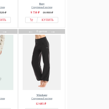
Roxy
стюм
Спортивный костюм
320 ₽
9 750 ₽
16 960 ₽
ПИТЬ
КУПИТЬ
→
←
→
8 цветов
Winshape
стюм
Спортивный костюм
12 685 ₽