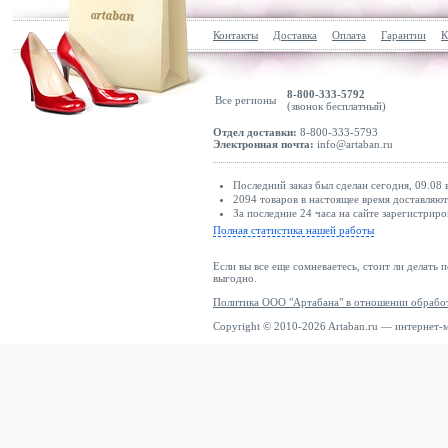
Контакты
Доставка
Оплата
Гарантии
К
8-800-333-5792
Все регионы
(звонок бесплатный)
Отдел доставки:
8-800-333-5793
Электронная почта:
info@artaban.ru
Последний заказ был сделан сегодня, 09.08 в
2094 товаров в настоящее время доставляю
За последние 24 часа на сайте зарегистриро
Полная статистика нашей работы
Если вы все еще сомневаетесь, стоит ли делать 
выгодно.
Политика ООО "Артабана" в отношении обрабо
Copyright © 2010-2026 Artaban.ru — интернет-