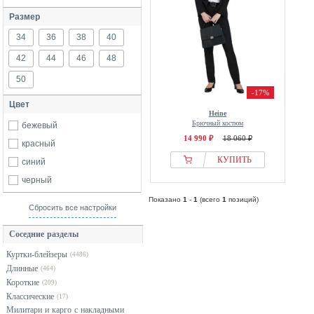
Размер
34
36
38
40
42
44
46
48
50
-17%
Цвет
Heine
Брючный костюм
бежевый
14 990 ₽
18 060 ₽
красный
КУПИТЬ
синий
черный
Показано
1
-
1
(всего
1
позиций)
Сбросить все настройки
Соседние разделы
Куртки-блейзеры
(4486)
Длинные
(464)
Короткие
(209)
Классические
(17)
Милитари и карго с накладными