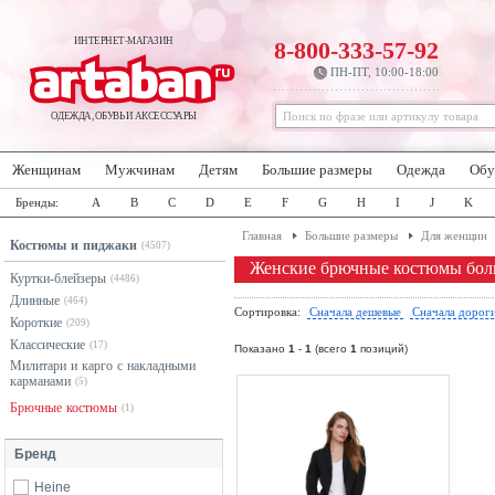
ИНТЕРНЕТ-МАГАЗИН
8-800-333-57-92
ПН-ПТ, 10:00-18:00
ОДЕЖДА, ОБУВЬ И АКСЕССУАРЫ
Женщинам
Мужчинам
Детям
Большие размеры
Одежда
Обу
Бренды:
A
B
C
D
E
F
G
H
I
J
K
Главная
Большие размеры
Для женщин
Костюмы и пиджаки
(4507)
Женские брючные костюмы бол
Куртки-блейзеры
(4486)
Длинные
(464)
Сортировка:
Сначала дешевые
Сначала дорог
Короткие
(209)
Классические
(17)
Показано
1
-
1
(всего
1
позиций)
Милитари и карго с накладными
карманами
(5)
Брючные костюмы
(1)
Бренд
Heine