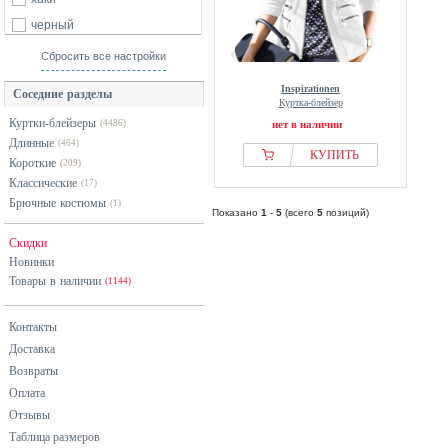
черный
Сбросить все настройки
Inspirationen
Соседние разделы
Куртка-блейзер
Куртки-блейзеры
(4486)
нет в наличии
Длинные
(464)
КУПИТЬ
Короткие
(209)
Классические
(17)
Брючные костюмы
(1)
Показано
1
-
5
(всего
5
позиций)
Скидки
Новинки
Товары в наличии
(1144)
Контакты
Доставка
Возвраты
Оплата
Отзывы
Таблица размеров