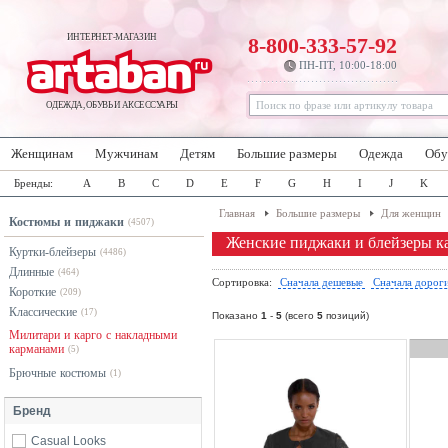
ИНТЕРНЕТ-МАГАЗИН
8-800-333-57-92
ПН-ПТ, 10:00-18:00
ОДЕЖДА, ОБУВЬ И АКСЕССУАРЫ
Женщинам
Мужчинам
Детям
Большие размеры
Одежда
Обу
Бренды:
A
B
C
D
E
F
G
H
I
J
K
Главная
Большие размеры
Для женщин
Костюмы и пиджаки
(4507)
Женские пиджаки и блейзеры к
Куртки-блейзеры
(4486)
Длинные
(464)
Сортировка:
Сначала дешевые
Сначала дорог
Короткие
(209)
Классические
(17)
Показано
1
-
5
(всего
5
позиций)
Милитари и карго с накладными
карманами
(5)
Брючные костюмы
(1)
Бренд
Casual Looks