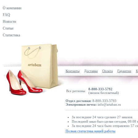
О компании
FAQ
Новости
Статьи
Статистика
Контакты
Доставка
Оплата
Гарантии
К
8-800-333-5792
Все регионы
(звонок бесплатный)
Отдел доставки:
8-800-333-5793
Электронная почта:
info@artaban.ru
За последние 24 часа сделано 27 заказов.
Последний заказ был сделан сегодня, 09.08 в
За последние 24 часа было отправлено 57 с
Полная статистика нашей работы