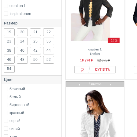
creation L
Inspirationen
Размер
19
20
21
22
-17%
23
24
25
36
creation L
38
40
42
44
Блейзер
46
48
50
52
10 270 ₽
12 375 ₽
54
КУПИТЬ
Цвет
←
→
5 цветов
бежевый
белый
бирюзовый
красный
серый
синий
хаки