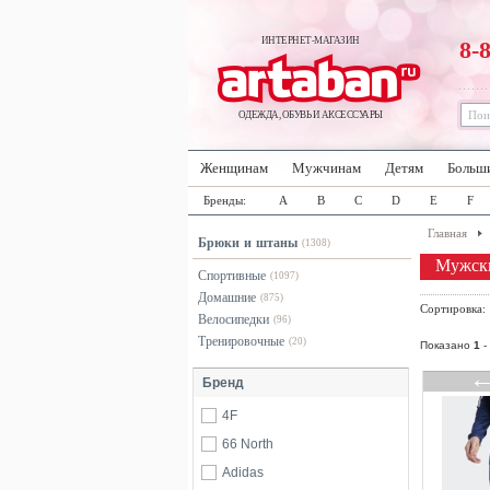
ИНТЕРНЕТ-МАГАЗИН
8-
ОДЕЖДА, ОБУВЬ И АКСЕССУАРЫ
Женщинам
Мужчинам
Детям
Больш
Бренды:
A
B
C
D
E
F
Главная
Брюки и штаны
(1308)
Мужски
Спортивные
(1097)
Домашние
(875)
Сортировка
Велосипедки
(96)
Тренировочные
(20)
Показано
1
-
Бренд
4F
66 North
Adidas