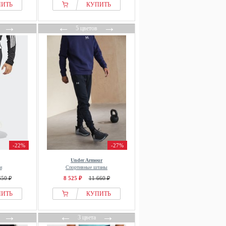
ПИТЬ
КУПИТЬ
→
←
→
5 цветов
-22%
-27%
Under Armour
и
Спортивные штаны
650 ₽
8 525 ₽
11 660 ₽
ПИТЬ
КУПИТЬ
→
←
→
3 цвета