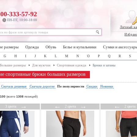
800-333-57-92
ПН-ПТ, 10:00-18:00
Личный к
Избран
ие размеры
Одежда
Обувь
Белье и купальники
Сумки и аксессуар
G
H
I
J
K
L
M
N
O
P
Q
R
S
Большие размеры
Для мужчин
Спортивная одежда
Брюки и штаны
е спортивные брюки больших размеров
:
Сначала дешевые
Сначала дорогие
По популярности
Скидки
Новинки
100
(всего
1308
позиций)
←
→
←
→
←
3 цвета
2 цвета
2 цвета