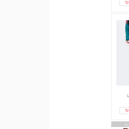
Jordan
Kappa
Kappa Gara
Karma8a
Kempa
Killtec
Klättermusen
L.gonline
Lacoste
Le Col
Legacies
Lonsdale
Lotto
С
Luhta
lululemon
Malbon
Mammut