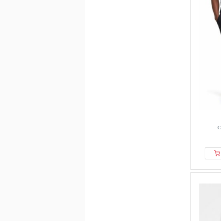
Millet
Mizuno
New Era
Next
Nike
Nike ACG
Nike Golf
NOMAD
normani
NorrØna
С
Oakley
Odlo
ON
ONeill
Ortovox
Patagonia
Peak Performance