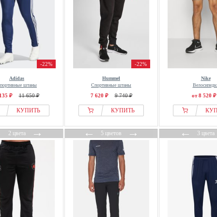
-22%
-22%
Adidas
Hummel
Nike
портивные штаны
Спортивные штаны
Велосипедк
135 ₽
11 650 ₽
7 620 ₽
9 740 ₽
от 8 520 ₽
КУПИТЬ
КУПИТЬ
КУ
←
→
←
→
←
2 цвета
5 цветов
3 цвета