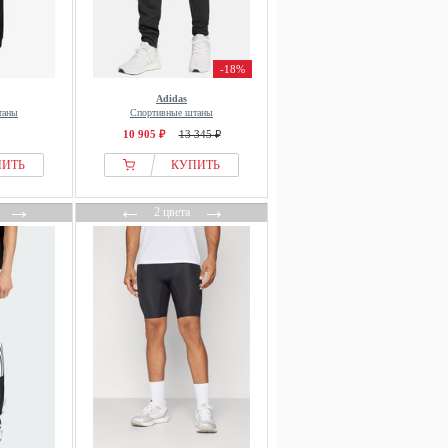
-18%
Adidas
таны
Спортивные штаны
10 905 ₽
13 345 ₽
ПИТЬ
КУПИТЬ
→
←
→
2 цвета