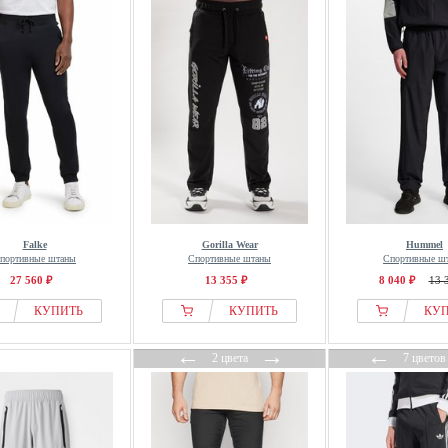
Falke
Gorilla Wear
Hummel
портивные штаны
Спортивные штаны
Спортивные ш
27 560 ₽
13 355 ₽
8 040 ₽
13 
КУПИТЬ
КУПИТЬ
КУ
←
→
←
2 цвета
7 цветов