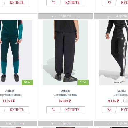
КУПИТЬ
КУПИТЬ
КУ
←
→
←
3 цвета
4 цвета
NEW
NEW
Adidas
Adidas
Adidas
портивные штаны
Спортивные штаны
Велосипедк
13 770 ₽
15 890 ₽
9 135 ₽
11 
КУПИТЬ
КУПИТЬ
КУ
←
→
←
→
←
3 цвета
2 цвета
3 цвета