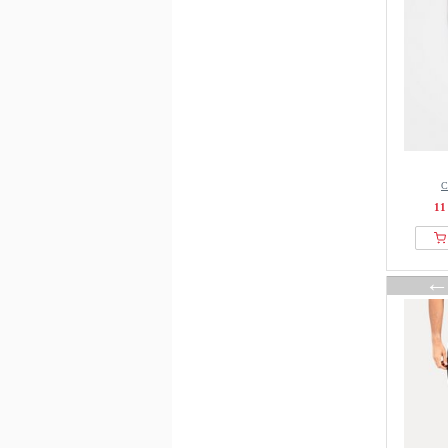
Picture Organic Clothing
Pier One
POC
Protest
Puma
Quiksilver
Rapha
С
Reebok
11
Regatta
REPUBLIX
RevolutionRace
RMK
Rossignol
Rukka
RVCA
Salewa
Salomon