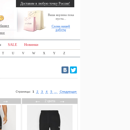
Доставим в любую точку России!
Ваша корзина пока
пуста...
абинет
Схема нашей
работы
ное
ы
SALE
Новинки
T
U
V
W
X
Y
Z
Страницы:
1
2
3
4
5
...
Следующая
→
←
→
2 цвета