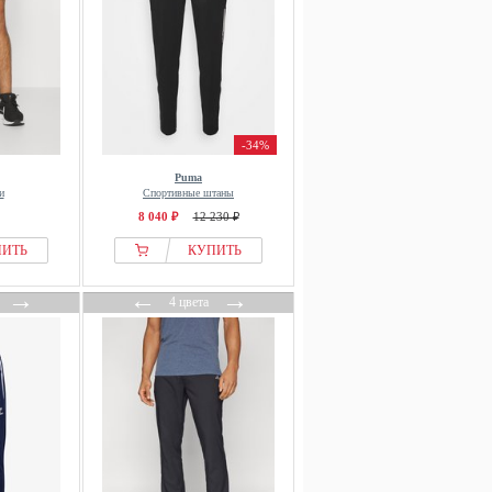
-34%
Puma
и
Спортивные штаны
8 040 ₽
12 230 ₽
ПИТЬ
КУПИТЬ
→
←
→
4 цвета