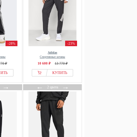
-28%
-23%
Adidas
таны
Спортивные штаны
770 ₽
10 600 ₽
13 770 ₽
ПИТЬ
КУПИТЬ
→
←
→
2 цвета