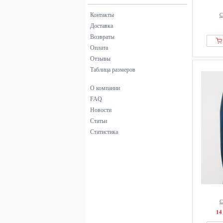
From Germany With Love
Контакты
С
Fruit Of The Loom
Доставка
Возвраты
Gorilla Wear
Оплата
Guess
Отзывы
Head
Таблица размеров
Helly Hansen
О компании
HOKA
FAQ
Houdini
Новости
Hummel
Статьи
ICANIWILL
Статистика
Icebreaker
Icepeak
Isadore
J.LINDEBERG Sports
Jack Wolfskin
С
Jako
14
JOMA