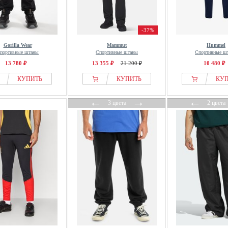
-37%
Gorilla Wear
Mammut
Hummel
портивные штаны
Спортивные штаны
Спортивные ш
13 780 ₽
13 355 ₽
21 200 ₽
10 480 ₽
КУПИТЬ
КУПИТЬ
КУ
←
→
←
3 цвета
2 цвета