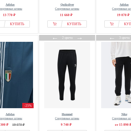
Adidas
Quiksilver
Adidas
портивные штаны
Спортивные штаны
Спортивные ш
13 770 ₽
11 660 ₽
19 070 ₽
КУПИТЬ
КУПИТЬ
КУ
←
→
←
2 цвета
3 цвета
-25%
Adidas
Hummel
Nike
портивные штаны
Спортивные штаны
Спортивные ш
 300 ₽
19 070 ₽
9 740 ₽
от 15 890 