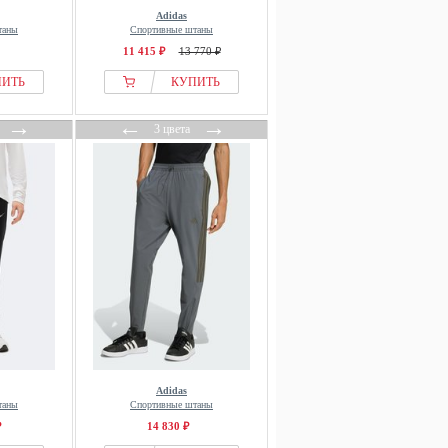
Adidas
таны
Спортивные штаны
11 415 ₽
13 770 ₽
ПИТЬ
КУПИТЬ
→
←
→
3 цвета
Adidas
таны
Спортивные штаны
₽
14 830 ₽