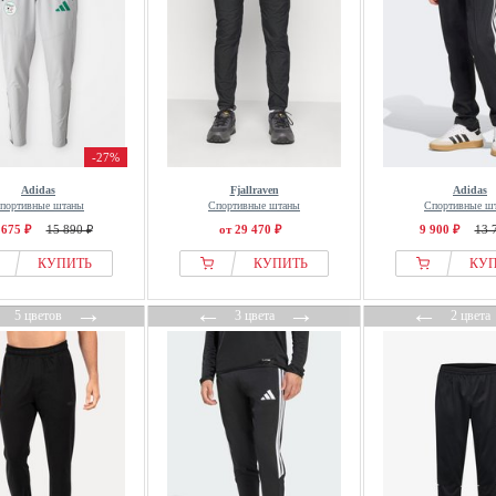
-27%
Adidas
Fjallraven
Adidas
портивные штаны
Спортивные штаны
Спортивные ш
 675 ₽
15 890 ₽
от 29 470 ₽
9 900 ₽
13 
КУПИТЬ
КУПИТЬ
КУ
←
→
←
→
←
5 цветов
3 цвета
2 цвета