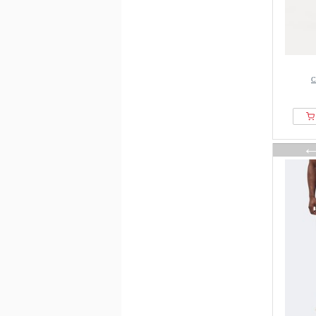
Schoffel
Sergio Tacchini
SLOPE
Smilodox
Smith & Solo
С
Snow Peak
sportful
Swedemount
Ted Baker Sports
The North Face
Tommy Hilfiger
TROLLKIDS
Uhlsport
UMBRO
Under Armour
VAUDE
Venum
Virtus