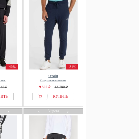
-40%
-31%
O'Neill
таны
Спортивные штаны
345 ₽
9 505 ₽
13 780 ₽
ПИТЬ
КУПИТЬ
→
←
→
3 цвета