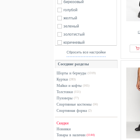
Code47
бирюзовый
66
94
98
102
Columbia
голубой
104
106
110
116
Dachstein
желтый
122
128
134
140
DANISH ENDURANCE
зеленый
С
146
Dc Shoes
152
158
164
золотистый
Dynafit
коричневый
ELHO
красный
Сбросить все настройки
ellesse
оранжевый
Соседние разделы
Emporio Armani
разноцветный
Шорты и бермуды
(1319)
Endura
розовый
Куртки
(283)
ENDURANCE
серебристый
Майки и кофты
(165)
Erima
серый
Толстовки
(151)
Пуловеры
Fabletics
(77)
синий
Спортивные костюмы
(56)
Falke
фиолетовый
Спортивная форма
(2)
Fanatics
хаки
Скидки
Fila
черный
Новинки
FIOCEO
Товары в наличии
(1144)
Fjallraven