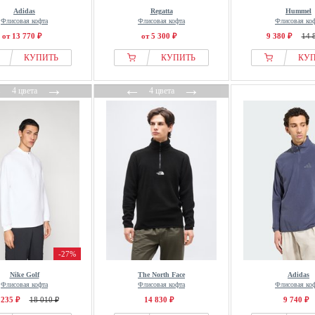
Adidas
Regatta
Hummel
Флисовая кофта
Флисовая кофта
Флисовая ко
от 13 770 ₽
от 5 300 ₽
9 380 ₽
14 
КУПИТЬ
КУПИТЬ
КУ
←
→
←
→
4 цвета
4 цвета
-27%
Nike Golf
The North Face
Adidas
Флисовая кофта
Флисовая кофта
Флисовая ко
 235 ₽
18 010 ₽
14 830 ₽
9 740 ₽