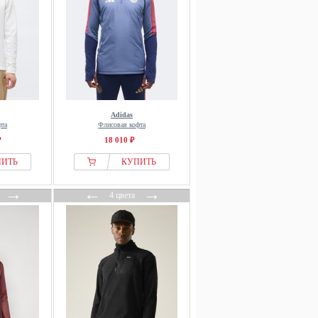
Adidas
фта
Флисовая кофта
₽
18 010 ₽
ПИТЬ
КУПИТЬ
→
←
→
4 цвета