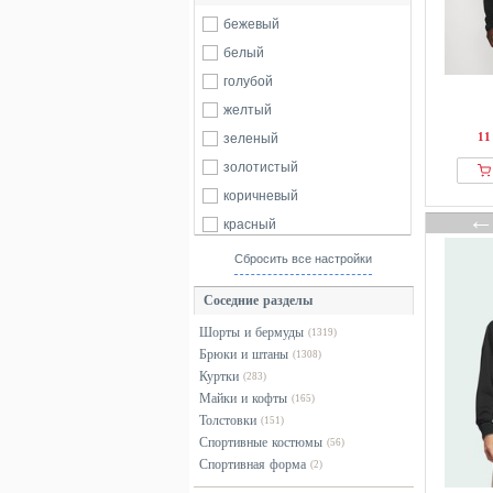
Nike
бежевый
Nike Golf
белый
NOMAD
голубой
ONeill
желтый
Patagonia
11
зеленый
Peak Performance
золотистый
Protest
коричневый
Quiksilver
красный
Regatta
оранжевый
Сбросить все настройки
RevolutionRace
розовый
Соседние разделы
Rossignol
серебристый
Swedemount
Шорты и бермуды
(1319)
серый
Брюки и штаны
(1308)
The North Face
синий
Куртки
(283)
Under Armour
фиолетовый
Майки и кофты
(165)
Толстовки
(151)
хаки
Спортивные костюмы
(56)
черный
Спортивная форма
(2)