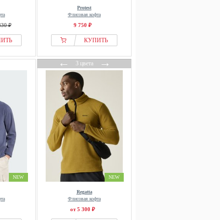
Protest
фта
Флисовая кофта
830 ₽
9 750 ₽
ПИТЬ
КУПИТЬ
←
→
3 цвета
NEW
NEW
Regatta
фта
Флисовая кофта
от 5 300 ₽