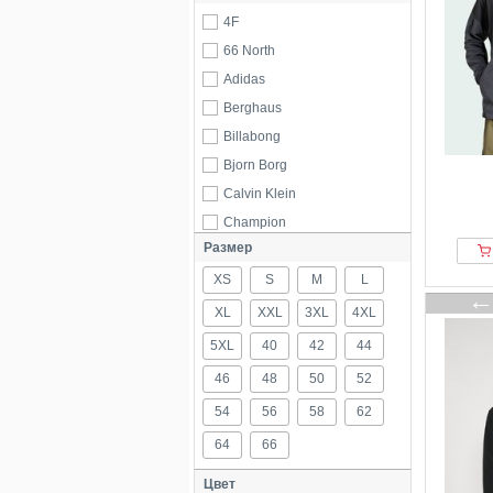
4F
66 North
Adidas
Berghaus
Billabong
Bjorn Borg
Calvin Klein
Champion
Размер
Columbia
XS
Helly Hansen
S
M
L
Houdini
XL
XXL
3XL
4XL
Hummel
5XL
40
42
44
Jack Wolfskin
46
48
50
52
Lonsdale
54
56
58
62
lululemon
64
66
Mammut
Millet
Цвет