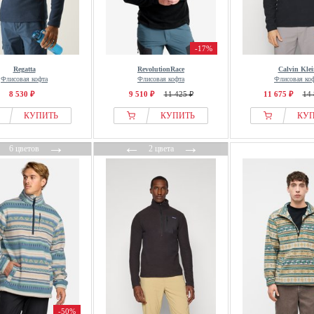
-17%
Regatta
RevolutionRace
Calvin Klei
Флисовая кофта
Флисовая кофта
Флисовая ко
8 530 ₽
9 510 ₽
11 425 ₽
11 675 ₽
14 
КУПИТЬ
КУПИТЬ
КУ
←
→
←
→
6 цветов
2 цвета
-50%