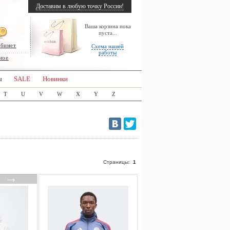
Доставим в любую точку России!
Ваша корзина пока
пуста...
абинет
Схема нашей
работы
ное
ы
SALE
Новинки
T
U
V
W
X
Y
Z
Страницы:
1
→