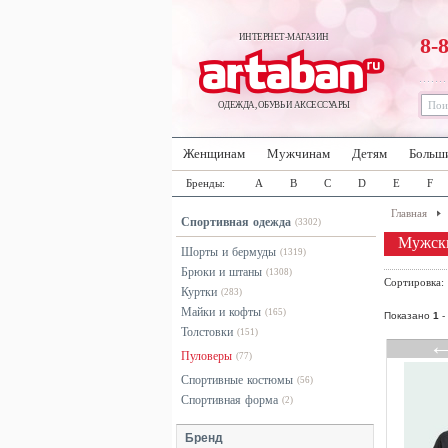
ИНТЕРНЕТ-МАГАЗИН
8-
ОДЕЖДА, ОБУВЬ И АКСЕССУАРЫ
Женщинам
Мужчинам
Детям
Больш
Бренды:
A
B
C
D
E
F
Главная
Спортивная одежда
(3302)
Мужски
Шорты и бермуды
(1319)
Брюки и штаны
(1308)
Сортировка
Куртки
(283)
Майки и кофты
(165)
Показано
1
-
Толстовки
(151)
Пуловеры
(77)
Спортивные костюмы
(56)
Спортивная форма
(2)
Бренд