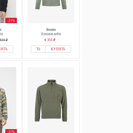
-21%
n
Regatta
фта
Флисовая кофта
830 ₽
6 355 ₽
ПИТЬ
КУПИТЬ
-37%