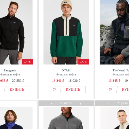
-20%
-27%
Patagonia
O'Neill
The North F
Флисовая кофта
Флисовая кофта
Флисовая ко
 035 ₽
27 550 ₽
13 240 ₽
18 020 ₽
13 345 ₽
19 
КУПИТЬ
КУПИТЬ
КУ
←
→
←
5 цветов
2 цвета