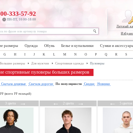
800-333-57-92
ПН-ПТ, 10:00-18:00
Личный к
Избран
ие размеры
Одежда
Обувь
Белье и купальники
Сумки и аксессуар
G
H
I
J
K
L
M
N
O
P
Q
R
S
Большие размеры
Для мужчин
Спортивная одежда
Пуловеры
е спортивные пуловеры больших размеров
:
Сначала дешевые
Сначала дорогие
По популярности
Скидки
Новинки
77
(всего
77
позиций)
←
→
←
→
←
3 цвета
2 цвета
5 цветов