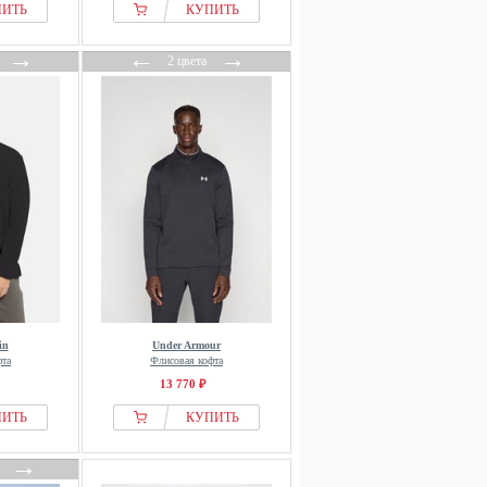
ПИТЬ
КУПИТЬ
→
←
→
2 цвета
in
Under Armour
фта
Флисовая кофта
13 770 ₽
ПИТЬ
КУПИТЬ
→