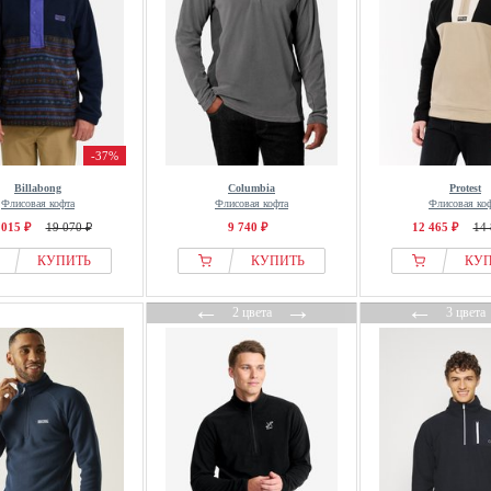
-37%
Billabong
Columbia
Protest
Флисовая кофта
Флисовая кофта
Флисовая ко
 015 ₽
19 070 ₽
9 740 ₽
12 465 ₽
14 
КУПИТЬ
КУПИТЬ
КУ
←
→
←
2 цвета
3 цвета