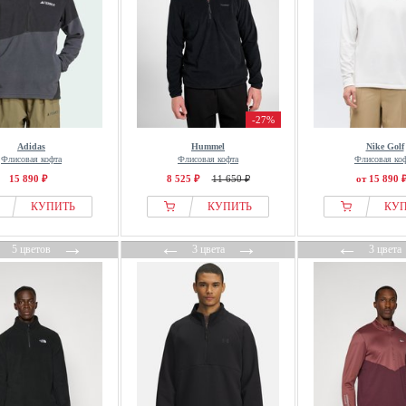
-27%
Adidas
Hummel
Nike Golf
Флисовая кофта
Флисовая кофта
Флисовая ко
15 890 ₽
8 525 ₽
11 650 ₽
от 15 890 
КУПИТЬ
КУПИТЬ
КУ
←
→
←
→
←
5 цветов
3 цвета
3 цвета