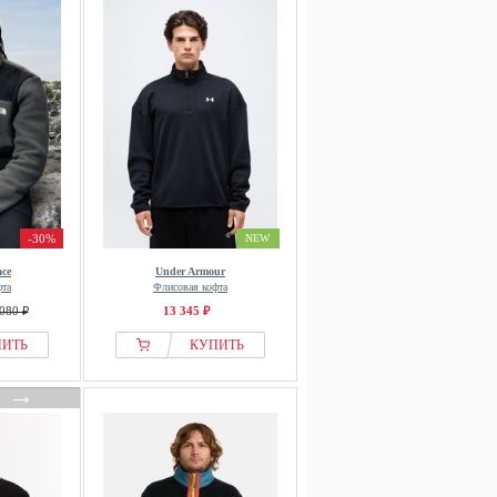
-30%
NEW
ace
Under Armour
фта
Флисовая кофта
080 ₽
13 345 ₽
ПИТЬ
КУПИТЬ
→