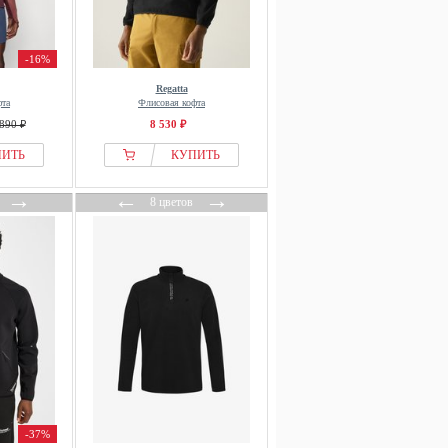
-16%
Regatta
фта
Флисовая кофта
890 ₽
8 530 ₽
ПИТЬ
КУПИТЬ
→
←
→
8 цветов
-37%