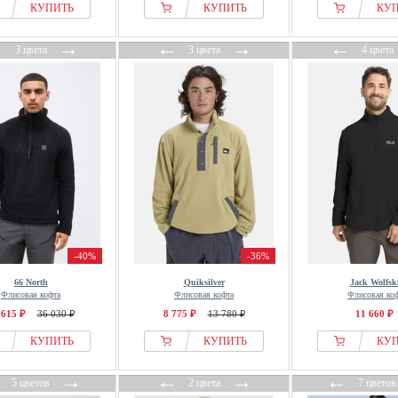
КУПИТЬ
КУПИТЬ
КУ
←
→
←
→
←
3 цвета
3 цвета
4 цвета
-40%
-36%
66 North
Quiksilver
Jack Wolfsk
Флисовая кофта
Флисовая кофта
Флисовая ко
 615 ₽
36 030 ₽
8 775 ₽
13 780 ₽
11 660 ₽
КУПИТЬ
КУПИТЬ
КУ
←
→
←
→
←
5 цветов
2 цвета
7 цветов