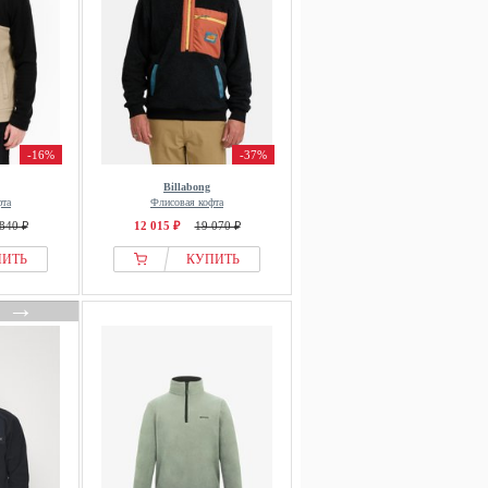
-16%
-37%
Billabong
фта
Флисовая кофта
840 ₽
12 015 ₽
19 070 ₽
ПИТЬ
КУПИТЬ
→