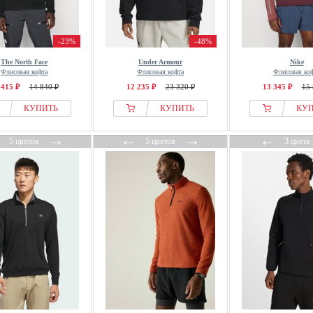
-23%
-48%
The North Face
Under Armour
Nike
Флисовая кофта
Флисовая кофта
Флисовая ко
 415 ₽
14 840 ₽
12 235 ₽
23 320 ₽
13 345 ₽
15 
КУПИТЬ
КУПИТЬ
КУ
←
→
←
→
←
5 цветов
5 цветов
3 цвета