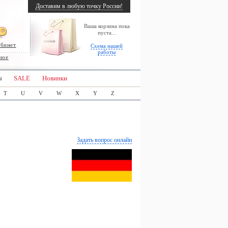
Доставим в любую точку России!
Ваша корзина пока
пуста...
абинет
Схема нашей
работы
ное
ы
SALE
Новинки
T
U
V
W
X
Y
Z
Задать вопрос онлайн