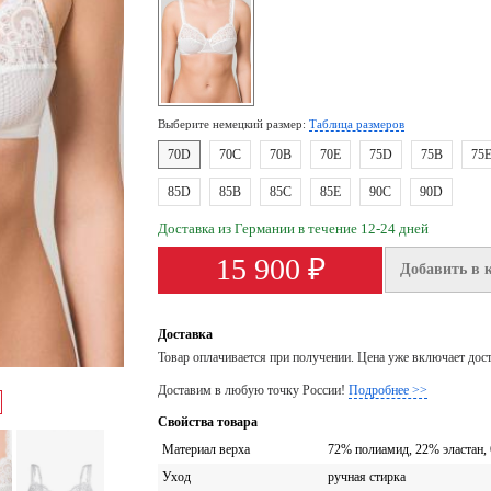
Выберите немецкий размер:
Таблица размеров
70D
70C
70B
70E
75D
75B
75
85D
85B
85C
85E
90C
90D
Доставка из Германии в течение 12-24 дней
15 900 ₽
Добавить в 
Доставка
Товар оплачивается при получении. Цена уже включает дос
Доставим в любую точку России!
Подробнее >>
Свойства товара
Материал верха
72% полиамид, 22% эластан,
Уход
ручная стирка