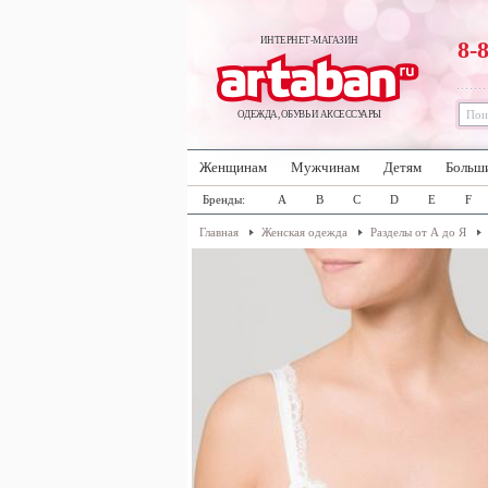
ИНТЕРНЕТ-МАГАЗИН
8-
ОДЕЖДА, ОБУВЬ И АКСЕССУАРЫ
Женщинам
Мужчинам
Детям
Больш
Бренды:
A
B
C
D
E
F
Главная
Женская одежда
Разделы от А до Я