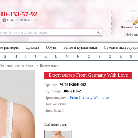
800-333-57-92
ПН-ПТ, 10:00-18:00
Личный к
Избран
ие размеры
Одежда
Обувь
Белье и купальники
Сумки и аксессуар
G
H
I
J
K
L
M
N
O
P
Q
R
S
Женское нижнее белье
Бюстгальтер
Бюстгальтер From Germany With Love
Артикул:
MJ621K00E-002
Код товара:
38632118-Z
Производитель:
From Germany With Love
Пол: женский
Цвет:
белый
Выберите цвет: