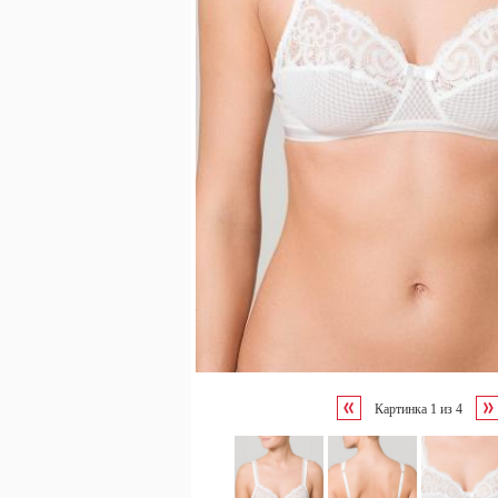
Картинка
1
из
4