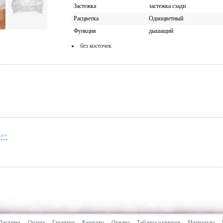
Застежка
застежка сзади
Расцветка
Одноцветный
Функция
дышащий
без косточек
 >>
Доставка
Оплата
Гарантии
Качество
Отзывы
Таблица размеров
Материалы