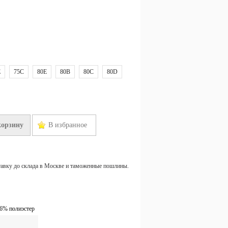
E
75C
80E
80B
80C
80D
корзину
В избранное
тавку до склада в Москве и таможенные пошлины.
 6% полиэстер