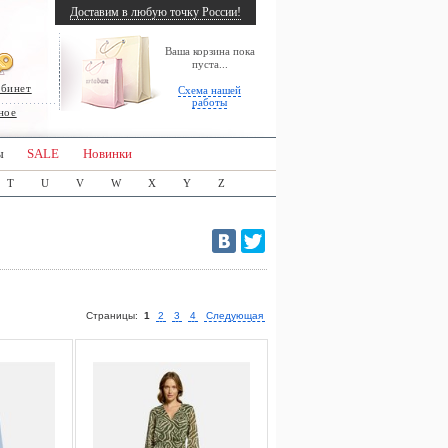
Доставим в любую точку России!
Ваша корзина пока
пуста...
абинет
Схема нашей
работы
ное
ы
SALE
Новинки
T
U
V
W
X
Y
Z
Страницы:
1
2
3
4
Следующая