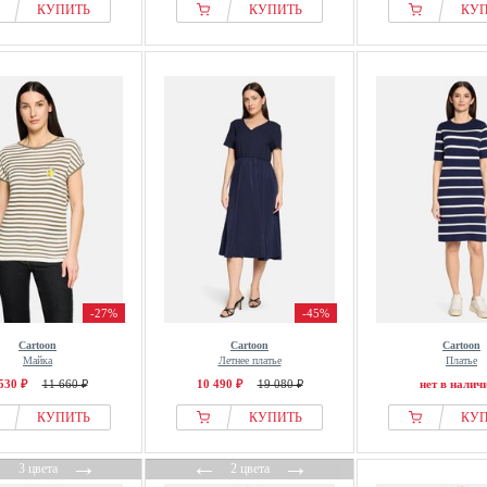
КУПИТЬ
КУПИТЬ
КУ
-27%
-45%
Cartoon
Cartoon
Cartoon
Майка
Летнее платье
Платье
530 ₽
11 660 ₽
10 490 ₽
19 080 ₽
нет в налич
КУПИТЬ
КУПИТЬ
КУ
←
→
←
→
3 цвета
2 цвета