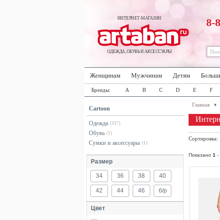
ИНТЕРНЕТ-МАГАЗИН
8-
ОДЕЖДА, ОБУВЬ И АКСЕССУАРЫ
Женщинам
Мужчинам
Детям
Больш
Бренды:
A
B
C
D
E
F
Главная
Cartoon
Интерн
Одежда
(337)
Обувь
(1)
Сортировка
Сумки и аксессуары
(1)
Показано
1
-
Размер
34
36
38
40
42
44
46
б/р
Цвет