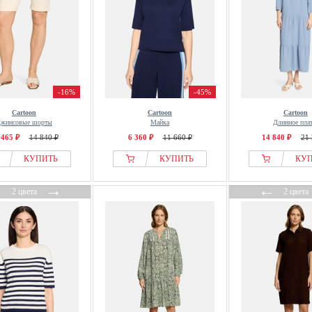
-16%
-45%
Cartoon
Cartoon
Cartoon
жинсовые шорты
Майка
Длинное пла
 465 ₽
14 840 ₽
6 360 ₽
11 660 ₽
14 840 ₽
21 
КУПИТЬ
КУПИТЬ
КУ
←
→
←
2 цвета
2 цвета