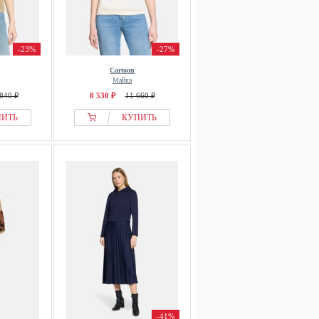
-23%
-27%
Cartoon
Майка
840 ₽
8 530 ₽
11 660 ₽
ПИТЬ
КУПИТЬ
-41%