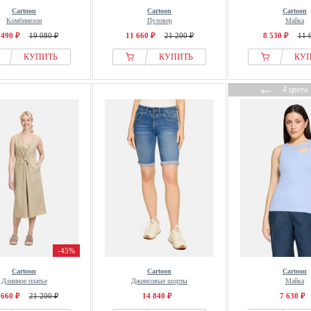
Cartoon
Cartoon
Cartoon
Комбинезон
Пуловер
Майка
 490 ₽
19 080 ₽
11 660 ₽
21 200 ₽
8 530 ₽
11 
КУПИТЬ
КУПИТЬ
КУ
←
4 цвета
-45%
Cartoon
Cartoon
Cartoon
Длинное платье
Джинсовые шорты
Майка
 660 ₽
21 200 ₽
14 840 ₽
7 630 ₽