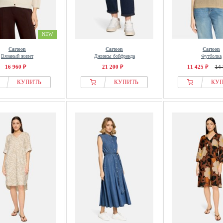
NEW
Cartoon
Cartoon
Cartoon
Вязаный жилет
Джинсы бойфренда
Футболка
16 960 ₽
21 200 ₽
11 425 ₽
14 
КУПИТЬ
КУПИТЬ
КУ