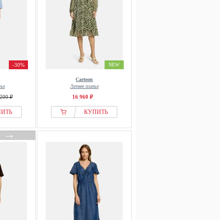
-30%
NEW
Cartoon
тье
Летнее платье
200 ₽
16 960 ₽
ПИТЬ
КУПИТЬ
→