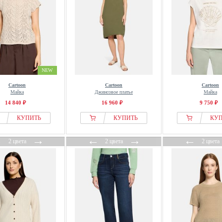
NEW
Cartoon
Cartoon
Cartoon
Майка
Джинсовое платье
Майка
14 840 ₽
16 960 ₽
9 750 ₽
КУПИТЬ
КУПИТЬ
КУ
←
→
←
→
←
2 цвета
2 цвета
2 цвета