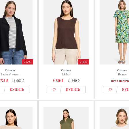
-37%
-16%
Cartoon
Cartoon
Cartoon
Вязаный жилет
Майка
Платье
 725 ₽
16 960 ₽
9 750 ₽
11 660 ₽
нет в налич
КУПИТЬ
КУПИТЬ
КУ