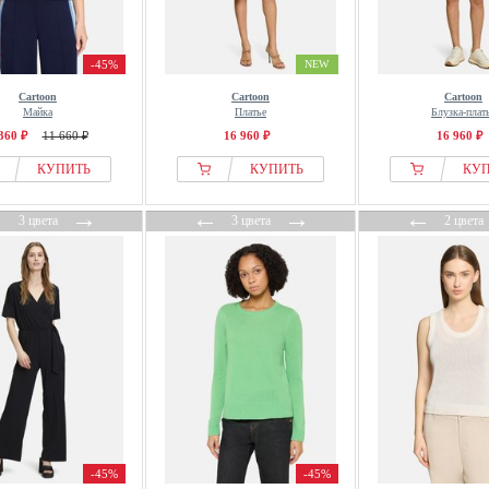
-45%
NEW
Cartoon
Cartoon
Cartoon
Майка
Платье
Блузка-плат
360 ₽
11 660 ₽
16 960 ₽
16 960 ₽
КУПИТЬ
КУПИТЬ
КУ
←
→
←
→
←
3 цвета
3 цвета
2 цвета
-45%
-45%