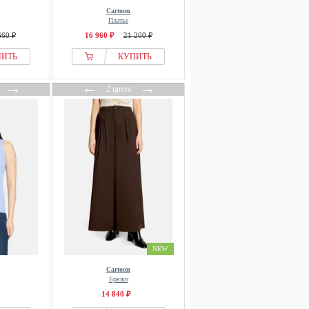
Cartoon
Платье
660 ₽
16 960 ₽
21 200 ₽
ПИТЬ
КУПИТЬ
→
←
→
2 цвета
NEW
Cartoon
Брюки
14 840 ₽