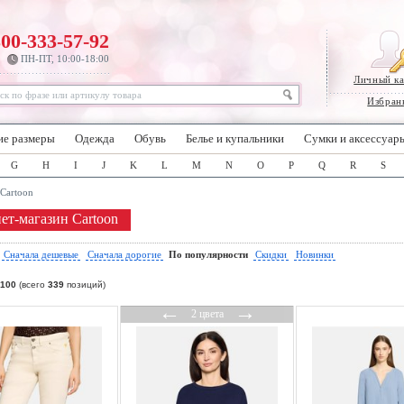
800-333-57-92
ПН-ПТ, 10:00-18:00
Личный к
Избран
ие размеры
Одежда
Обувь
Белье и купальники
Сумки и аксессуар
G
H
I
J
K
L
M
N
O
P
Q
R
S
Cartoon
ет-магазин Cartoon
:
Сначала дешевые
Сначала дорогие
По популярности
Скидки
Новинки
100
(всего
339
позиций)
←
→
2 цвета