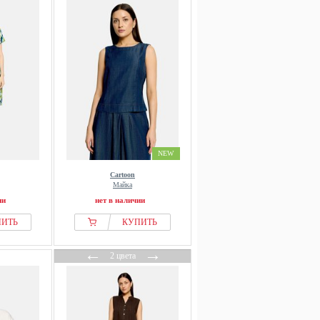
NEW
Cartoon
Майка
ии
нет в наличии
ПИТЬ
КУПИТЬ
←
→
2 цвета