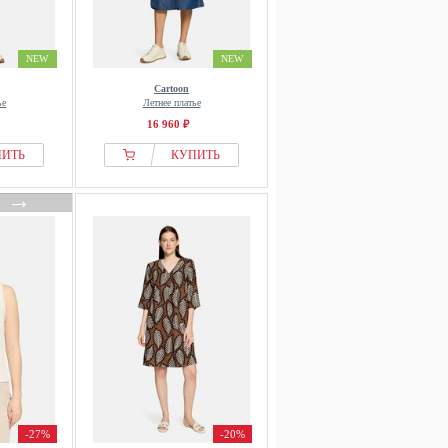
NEW
NEW
Cartoon
ье
Летнее платье
16 960 ₽
ПИТЬ
КУПИТЬ
→
-27%
-20%