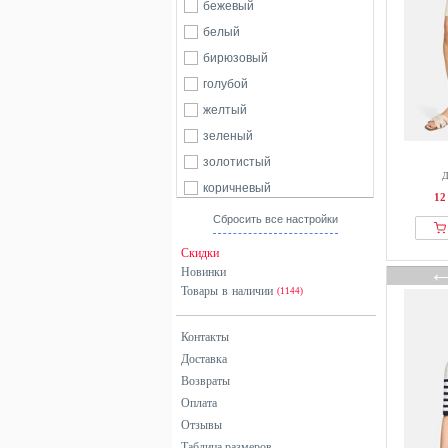
бежевый
белый
бирюзовый
голубой
желтый
зеленый
золотистый
Д
коричневый
12
красный
Сбросить все настройки
оранжевый
Скидки
розовый
Новинки
Товары в наличии
серебристый
(1144)
серый
Контакты
синий
Доставка
фиолетовый
Возвраты
хаки
Оплата
черный
Отзывы
Таблица размеров