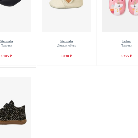
Sterntaler
Sterntaler
Friboo
Тапочки
Детская обувь
Тапочки
3 705 ₽
5 030 ₽
6 355 ₽