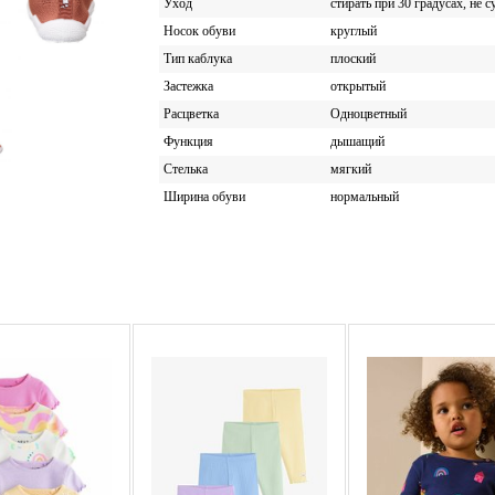
Уход
стирать при 30 градусах, не 
Носок обуви
круглый
Тип каблука
плоский
Застежка
открытый
Расцветка
Одноцветный
Функция
дышащий
Стелька
мягкий
Ширина обуви
нормальный