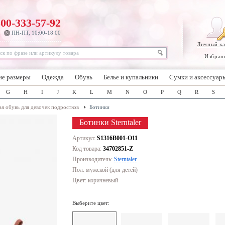
800-333-57-92
ПН-ПТ, 10:00-18:00
Личный к
Избран
ие размеры
Одежда
Обувь
Белье и купальники
Сумки и аксессуар
G
H
I
J
K
L
M
N
O
P
Q
R
S
ая обувь для девочек подростков
Ботинки
Ботинки Sterntaler
Артикул:
S1316B001-O11
Код товара:
34702851-Z
Производитель:
Sterntaler
Пол: мужской (для детей)
Цвет:
коричневый
Выберите цвет: