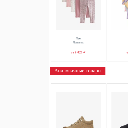
Next
Леггинсы
от 9 020 ₽
о
Аналогичные товары