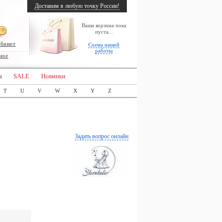
Доставим в любую точку России!
Ваша корзина пока
пуста...
абинет
Схема нашей
работы
ное
ы
SALE
Новинки
T
U
V
W
X
Y
Z
Задать вопрос онлайн