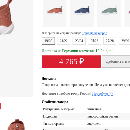
Выберите немецкий размер:
Таблица размеров
19/20
21/22
23/24
25/26
27/28
29/30
Доставка из Германии в течение 12-24 дней
4 765 ₽
Добавить в 
Доставка
Товар оплачивается при получении. Цена уже включает дос
Доставим в любую точку России!
Подробнее >>
Свойства товара
Внутренний материал
синтетика
Подошва
износостойкая резина
Тип материала
софтшелл