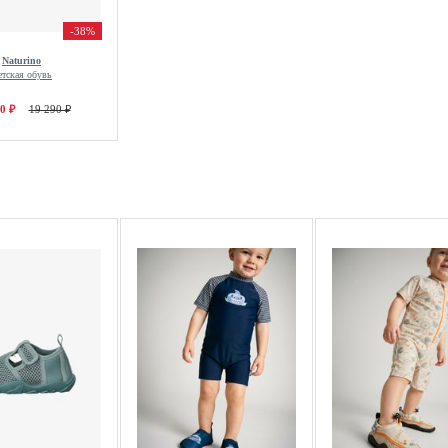
-38%
Naturino
етская обувь
0 ₽
19 290 ₽