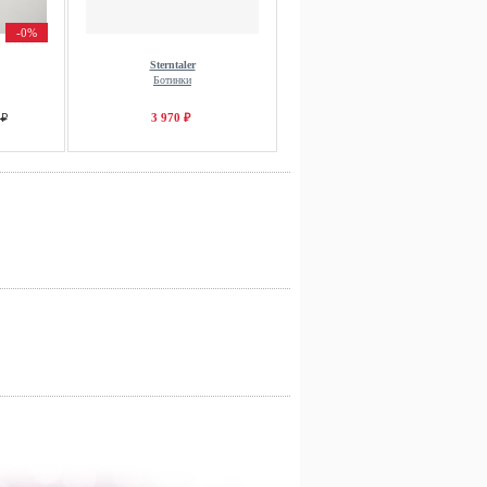
-0%
Sterntaler
Ботинки
 ₽
3 970 ₽