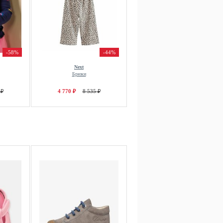
-58%
-44%
Next
Брюки
 ₽
4 770 ₽
8 535 ₽