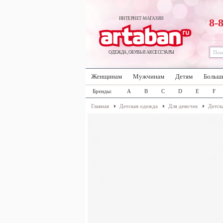
ИНТЕРНЕТ-МАГАЗИН
8-
ОДЕЖДА, ОБУВЬ И АКСЕССУАРЫ
Женщинам
Мужчинам
Детям
Больш
Бренды:
A
B
C
D
E
F
Главная
Детская одежда
Для девочек
Детск