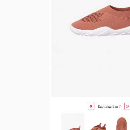
Картинка
1
из
7