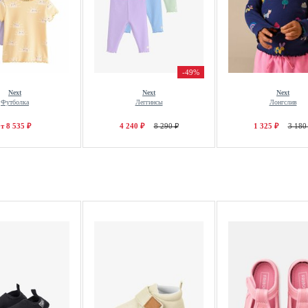
-49%
Next
Next
Next
Футболка
Леггинсы
Лонгслив
т 8 535 ₽
4 240 ₽
8 290 ₽
1 325 ₽
3 180