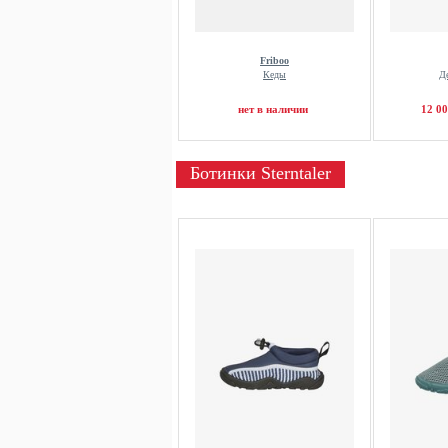
Friboo
Кеды
Д
нет в наличии
12 00
Ботинки Sterntaler