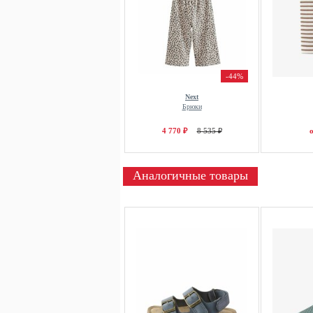
-44%
Next
Брюки
4 770 ₽
8 535 ₽
о
Аналогичные товары