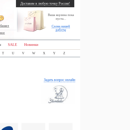
Доставим в любую точку России!
Ваша корзина пока
пуста...
абинет
Схема нашей
работы
ное
ы
SALE
Новинки
T
U
V
W
X
Y
Z
Задать вопрос онлайн