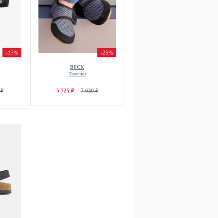
-17%
-25%
BECK
Тапочки
 ₽
5 725 ₽
7 630 ₽