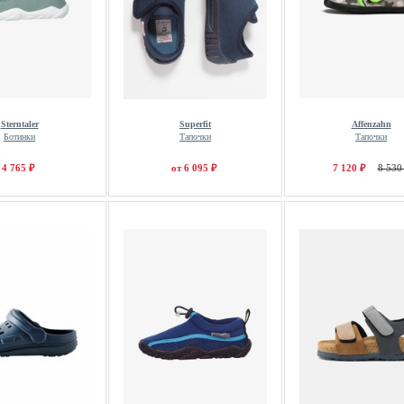
Sterntaler
Superfit
Affenzahn
Ботинки
Тапочки
Тапочки
4 765 ₽
от 6 095 ₽
7 120 ₽
8 530