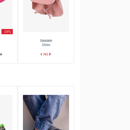
-50%
Sterntaler
Шапка
 ₽
4 765 ₽