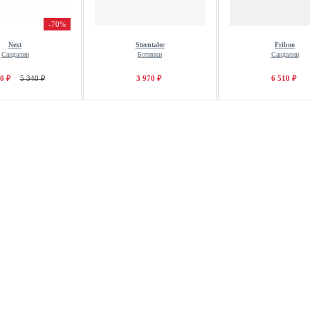
-70%
Next
Sterntaler
Friboo
Сандалии
Ботинки
Сандалии
0 ₽
5 340 ₽
3 970 ₽
6 510 ₽