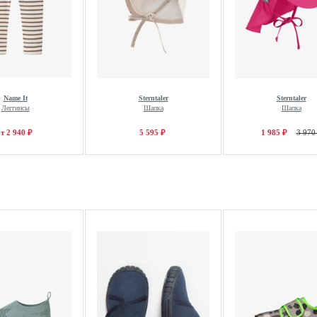
Name It
Sterntaler
Sterntaler
Леггинсы
Шапка
Шапка
т 2 940 ₽
5 595 ₽
1 985 ₽
3 970