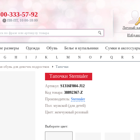
800-333-57-92
ПН-ПТ, 10:00-18:00
Личный к
Избран
ие размеры
Одежда
Обувь
Белье и купальники
Сумки и аксессуар
G
H
I
J
K
L
M
N
O
P
Q
R
S
ая обувь для девочек подростков
Тапочки
Тапочки Sterntaler
Артикул:
S1316F004-J12
Код товара:
38892367-Z
Производитель:
Sterntaler
Пол: мужской (для детей)
Цвет:
жемчужный розовый
Выберите цвет: