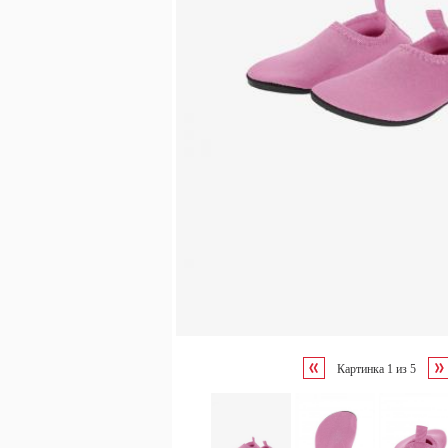
Картинка
1
из
5