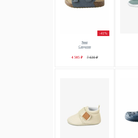
-41%
Next
Сандалии
4 505 ₽
7 630 ₽