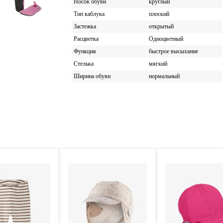
Носок обуви
круглый
Тип каблука
плоский
Застежка
открытый
Расцветка
Одноцветный
Функция
быстрое высыхание
Стелька
мягкий
Ширина обуви
нормальный