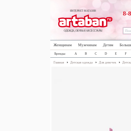
ИНТЕРНЕТ-МАГАЗИН
8-
ОДЕЖДА, ОБУВЬ И АКСЕССУАРЫ
Женщинам
Мужчинам
Детям
Больш
Бренды:
A
B
C
D
E
F
Главная
Детская одежда
Для девочек
Детск