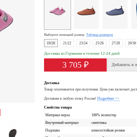
Выберите немецкий размер:
Таблица размеров
19/20
21/22
23/24
25/26
27/28
29/30
Доставка из Германии в течение 12-24 дней
3 705 ₽
Добавить в 
Доставка
Товар оплачивается при получении. Цена уже включает дос
Доставим в любую точку России!
Подробнее >>
Свойства товара
Материал верха
100% полиэстер
Внутренний материал
синтетика
Подошва
износостойкая резина