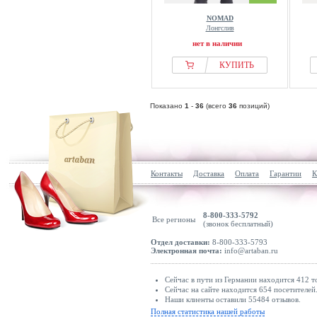
NOMAD
Лонгслив
нет в наличии
КУПИТЬ
Показано
1
-
36
(всего
36
позиций)
Контакты
Доставка
Оплата
Гарантии
К
8-800-333-5792
Все регионы
(звонок бесплатный)
Отдел доставки:
8-800-333-5793
Электронная почта:
info@artaban.ru
Сейчас в пути из Германии находится 412 т
Сейчас на сайте находится 654 посетителей
Наши клиенты оставили 55484 отзывов.
Полная статистика нашей работы