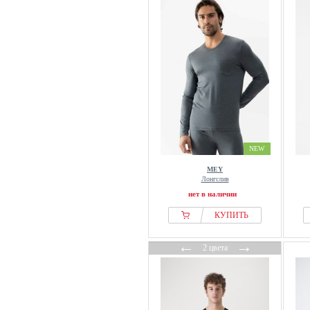
NEW
MEY
Лонгслив
нет в наличии
КУПИТЬ
←
→
2 цвета