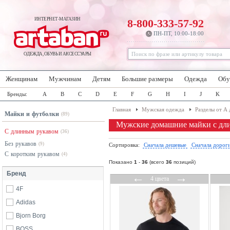
ИНТЕРНЕТ-МАГАЗИН
8-800-333-57-92
ПН-ПТ, 10:00-18:00
ОДЕЖДА, ОБУВЬ И АКСЕССУАРЫ
Женщинам
Мужчинам
Детям
Большие размеры
Одежда
Обу
Бренды:
A
B
C
D
E
F
G
H
I
J
K
Главная
Мужская одежда
Разделы от А 
Майки и футболки
(89)
Мужские домашние майки с дл
С длинным рукавом
(36)
Без рукавов
(9)
Сортировка:
Сначала дешевые
Сначала дорог
С коротким рукавом
(4)
Показано
1
-
36
(всего
36
позиций)
Бренд
←
→
4 цвета
4F
Adidas
Bjorn Borg
BOSS