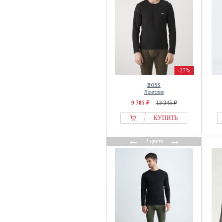
-27%
BOSS
Лонгслив
9 785 ₽
13 345 ₽
КУПИТЬ
←
→
2 цвета