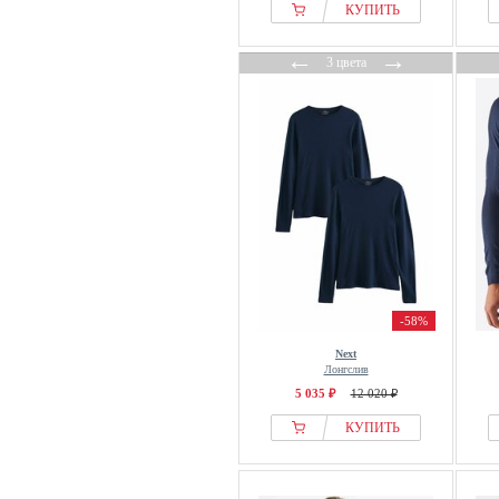
КУПИТЬ
←
→
3 цвета
-58%
Next
Лонгслив
5 035 ₽
12 020 ₽
КУПИТЬ