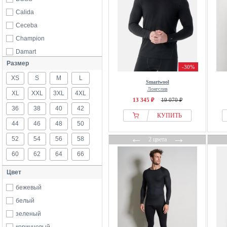
Calida
Ceceba
Champion
Damart
Размер
DANISH ENDURANCE
-30%
XS
Fruit Of The Loom
S
M
L
Smartwool
Лонгслив
Götzburg
XL
XXL
3XL
4XL
13 345 ₽
19 070 ₽
H.I.S
36
38
40
42
КУПИТЬ
Henderson
44
46
48
50
Jordan
←
→
52
54
56
58
2 цвета
Karl Lagerfeld
60
62
64
66
Marks & Spencer
MEY
Цвет
Next
бежевый
Nike
белый
NOMAD
зеленый
normani