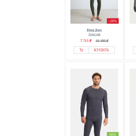
-26%
Bjorn Borg
Лонгслив
7 715 ₽
10 480 ₽
КУПИТЬ
NEW