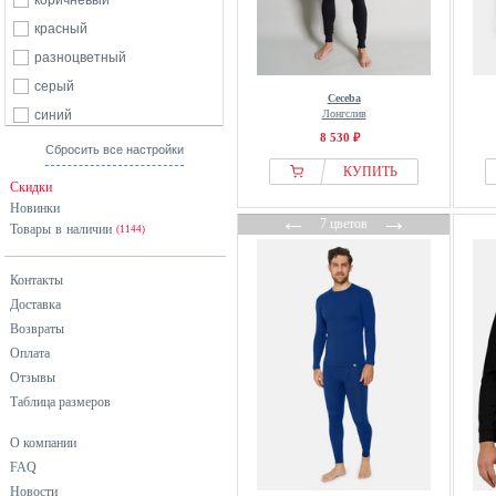
коричневый
Odlo
красный
Pier One
разноцветный
Puma
серый
Ceceba
Schiesser
синий
Лонгслив
Smartwool
8 530 ₽
хаки
Сбросить все настройки
Stark Soul
КУПИТЬ
черный
Скидки
WHISTLER
Новинки
←
→
7 цветов
Товары в наличии
(1144)
Контакты
Доставка
Возвраты
Оплата
Отзывы
Таблица размеров
О компании
FAQ
Новости