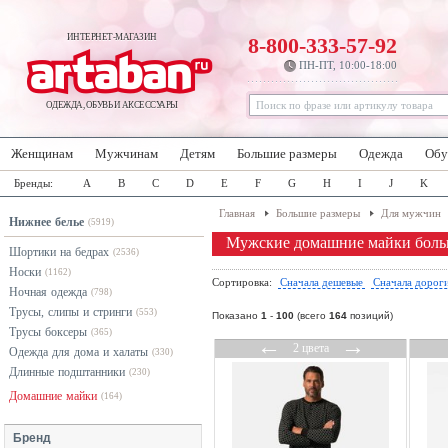
ИНТЕРНЕТ-МАГАЗИН
8-800-333-57-92
ПН-ПТ, 10:00-18:00
ОДЕЖДА, ОБУВЬ И АКСЕССУАРЫ
Женщинам
Мужчинам
Детям
Большие размеры
Одежда
Обу
Бренды:
A
B
C
D
E
F
G
H
I
J
K
Главная
Большие размеры
Для мужчин
Нижнее белье
(5919)
Мужские домашние майки боль
Шортики на бедрах
(2536)
Носки
(1162)
Сортировка:
Сначала дешевые
Сначала дорог
Ночная одежда
(798)
Трусы, слипы и стринги
(553)
Показано
1
-
100
(всего
164
позиций)
Трусы боксеры
(365)
←
→
2 цвета
Одежда для дома и халаты
(330)
Длинные подштанники
(230)
Домашние майки
(164)
Бренд