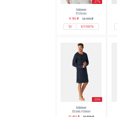
-27%
Schiesser
Футболка
9 785 ₽
13 345 ₽
КУПИТЬ
-33%
Schiesser
Ночная рубашка
11 415 ₽
16 950 ₽