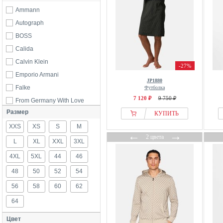
Ammann
Autograph
BOSS
Calida
Calvin Klein
-27%
Emporio Armani
JP1880
Falke
Футболка
7 120 ₽
9 750 ₽
From Germany With Love
Размер
GAP
КУПИТЬ
XXS
Götzburg
XS
S
M
←
→
2 цвета
H.I.S
L
XL
XXL
3XL
Hanro
4XL
5XL
44
46
JBS of Denmark
48
50
52
54
Jette
56
58
60
62
Jockey
64
JP1880
Kangaroos
Цвет