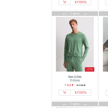
КУПИТЬ
←
→
2 цвета
-27%
Marc O'Polo
Футболка
7 115 ₽
9 740 ₽
КУПИТЬ
←
→
2 цвета