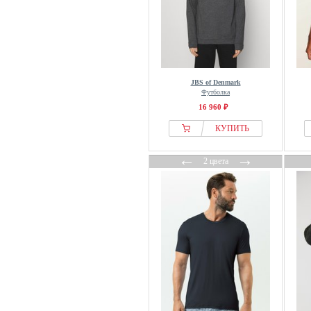
JBS of Denmark
Футболка
16 960 ₽
КУПИТЬ
←
→
2 цвета