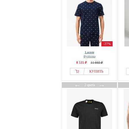
-27%
Lacoste
Футболка
8 535 ₽
11 660 ₽
КУПИТЬ
←
→
2 цвета