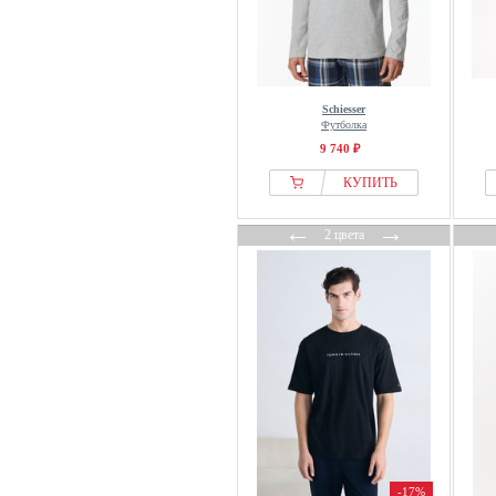
Schiesser
Футболка
9 740 ₽
КУПИТЬ
←
→
2 цвета
-17%