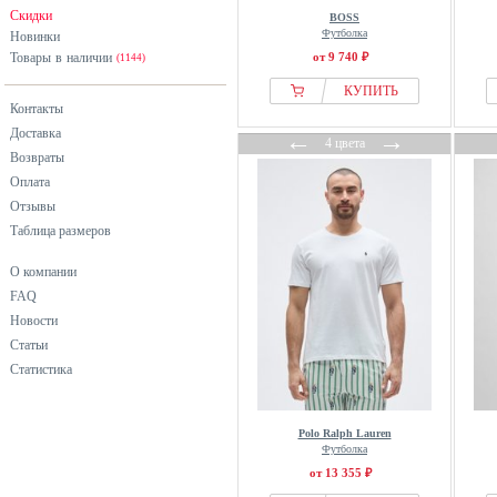
Tommy Hilfiger
Скидки
BOSS
Футболка
Новинки
United Colors of Benetton
Товары в наличии
от 9 740 ₽
(1144)
КУПИТЬ
Контакты
Доставка
←
→
4 цвета
Возвраты
Оплата
Отзывы
Таблица размеров
О компании
FAQ
Новости
Статьи
Статистика
Polo Ralph Lauren
Футболка
от 13 355 ₽