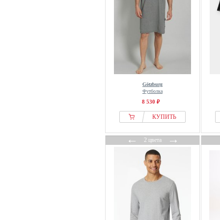
Götzburg
Футболка
8 530 ₽
КУПИТЬ
←
→
2 цвета