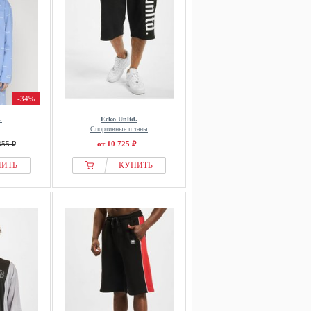
-34%
.
Ecko Unltd.
Спортивные штаны
355 ₽
от 10 725 ₽
ПИТЬ
КУПИТЬ