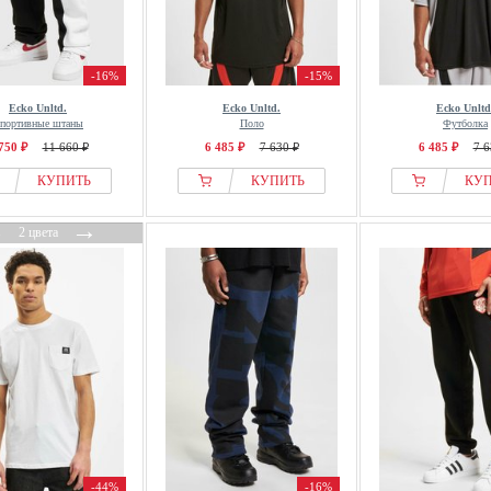
-16%
-15%
Ecko Unltd.
Ecko Unltd.
Ecko Unltd
портивные штаны
Поло
Футболка
750 ₽
11 660 ₽
6 485 ₽
7 630 ₽
6 485 ₽
7 6
КУПИТЬ
КУПИТЬ
КУ
←
→
2 цвета
-44%
-16%