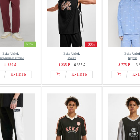
NEW
-33%
Ecko Unltd.
Ecko Unltd.
Ecko Unltd
портивные штаны
Майка
Куртка
11 660 ₽
4 235 ₽
6 355 ₽
8 775 ₽
13 
КУПИТЬ
КУПИТЬ
КУ