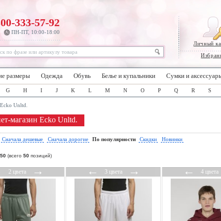
800-333-57-92
ПН-ПТ, 10:00-18:00
Личный к
Избран
ие размеры
Одежда
Обувь
Белье и купальники
Сумки и аксессуар
G
H
I
J
K
L
M
N
O
P
Q
R
S
Ecko Unltd.
ет-магазин Ecko Unltd.
:
Сначала дешевые
Сначала дорогие
По популярности
Скидки
Новинки
50
(всего
50
позиций)
←
→
←
→
←
2 цвета
3 цвета
4 цвета