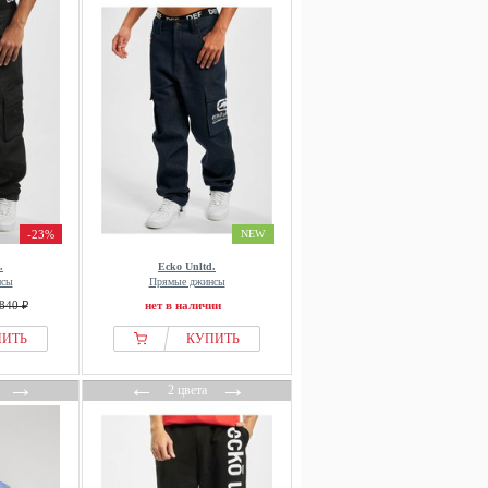
-23%
NEW
.
Ecko Unltd.
нсы
Прямые джинсы
840 ₽
нет в наличии
ПИТЬ
КУПИТЬ
→
←
→
2 цвета