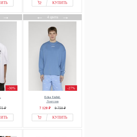
ПИТЬ
КУПИТЬ
→
←
→
4 цвета
-30%
-27%
.
Ecko Unltd.
Лонгслив
75 ₽
7 120 ₽
9 750 ₽
ПИТЬ
КУПИТЬ