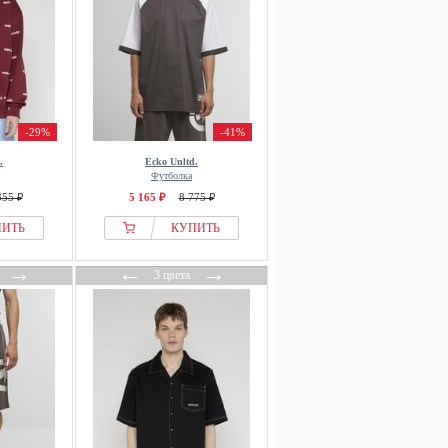
-29%
-41%
.
Ecko Unltd.
Футболка
355 ₽
5 165 ₽
8 775 ₽
ПИТЬ
КУПИТЬ
→
←
→
3 цвета