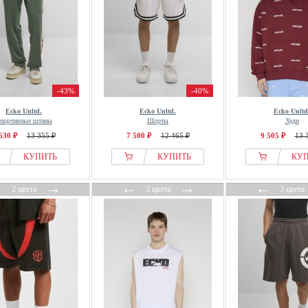
-43%
-40%
Ecko Unltd.
Ecko Unltd.
Ecko Unltd
портивные штаны
Шорты
Худи
630 ₽
13 355 ₽
7 500 ₽
12 465 ₽
9 505 ₽
13 
КУПИТЬ
КУПИТЬ
КУ
←
→
←
→
←
2 цвета
3 цвета
3 цвета