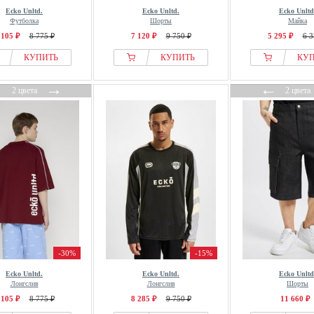
Ecko Unltd.
Ecko Unltd.
Ecko Unltd
Футболка
Шорты
Майка
 105 ₽
8 775 ₽
7 120 ₽
9 750 ₽
5 295 ₽
6 3
КУПИТЬ
КУПИТЬ
КУ
←
→
←
2 цвета
2 цвета
-30%
-15%
Ecko Unltd.
Ecko Unltd.
Ecko Unltd
Лонгслив
Лонгслив
Шорты
 105 ₽
8 775 ₽
8 285 ₽
9 750 ₽
11 660 ₽