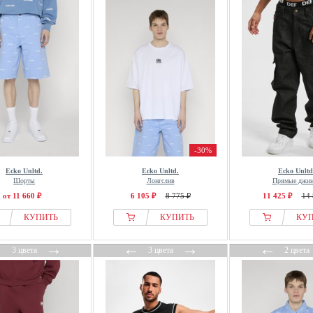
-30%
Ecko Unltd.
Ecko Unltd.
Ecko Unltd
Шорты
Лонгслив
Прямые джи
от 11 660 ₽
6 105 ₽
8 775 ₽
11 425 ₽
14 
КУПИТЬ
КУПИТЬ
КУ
←
→
←
→
←
3 цвета
3 цвета
2 цвета