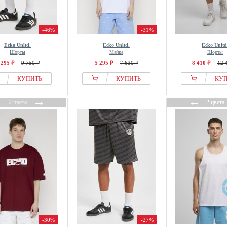
-46%
-31%
Ecko Unltd.
Ecko Unltd.
Ecko Unltd
Шорты
Майка
Шорты
 295 ₽
9 750 ₽
5 295 ₽
7 630 ₽
8 410 ₽
12 
КУПИТЬ
КУПИТЬ
КУ
←
→
←
2 цвета
2 цвета
-30%
-27%