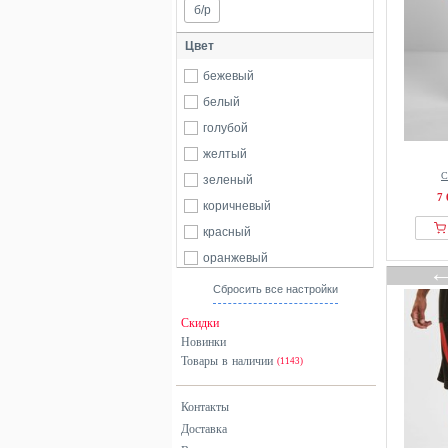
б/р
Цвет
бежевый
белый
голубой
желтый
С
зеленый
7 
коричневый
красный
оранжевый
серый
Сбросить все настройки
синий
Скидки
черный
Новинки
Товары в наличии
(1143)
Контакты
Доставка