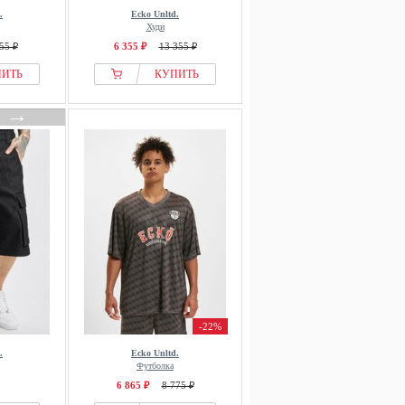
.
Ecko Unltd.
Худи
55 ₽
6 355 ₽
13 355 ₽
ПИТЬ
КУПИТЬ
→
-22%
.
Ecko Unltd.
Футболка
6 865 ₽
8 775 ₽