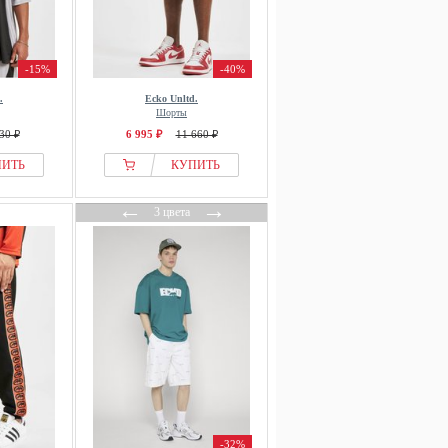
-15%
-40%
.
Ecko Unltd.
Шорты
30 ₽
6 995 ₽
11 660 ₽
ПИТЬ
КУПИТЬ
←
→
3 цвета
-32%