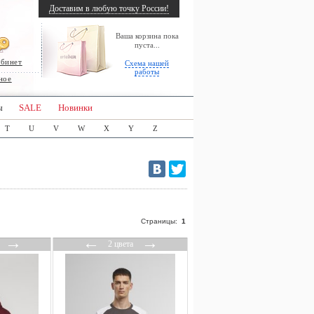
Доставим в любую точку России!
Ваша корзина пока
пуста...
абинет
Схема нашей
работы
ное
ы
SALE
Новинки
T
U
V
W
X
Y
Z
Страницы:
1
→
←
→
2 цвета