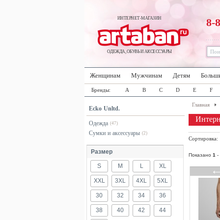
ИНТЕРНЕТ-МАГАЗИН
8-
ОДЕЖДА, ОБУВЬ И АКСЕССУАРЫ
Женщинам
Мужчинам
Детям
Больш
Бренды:
A
B
C
D
E
F
Главная
Ecko Unltd.
Интерн
Одежда
(47)
Сумки и аксессуары
(2)
Сортировка
Размер
Показано
1
-
S
M
L
XL
XXL
3XL
4XL
5XL
30
32
34
36
38
40
42
44