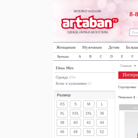
ИНТЕРНЕТ-МАГАЗИН
8-
ОДЕЖДА, ОБУВЬ И АКСЕССУАРЫ
Женщинам
Мужчинам
Детям
Больш
Бренды:
A
B
C
D
E
F
Главная
Elena Miro
Интерн
Одежда
(258)
Белье и купальники
(2)
Сортировка
Размер
Показано
1
-
XS
S
M
L
XL
XXL
3XL
36
38
40
42
44
46
48
50
52