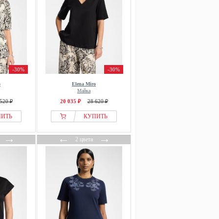
-30%
-30%
o
Elena Miro
Майка
520 ₽
20 035 ₽
28 620 ₽
ПИТЬ
КУПИТЬ
→
←
→
2 цвета