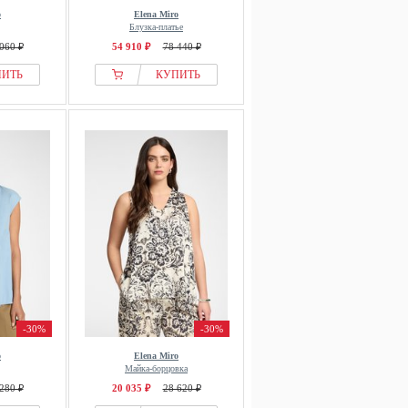
o
Elena Miro
Блузка-платье
060 ₽
54 910 ₽
78 440 ₽
ПИТЬ
КУПИТЬ
-30%
-30%
o
Elena Miro
Майка-борцовка
280 ₽
20 035 ₽
28 620 ₽