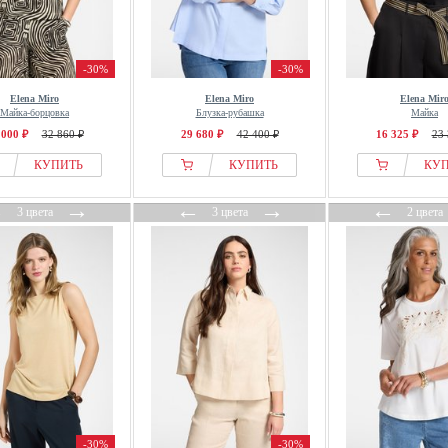
-30%
-30%
Elena Miro
Elena Miro
Elena Mir
Майка-борцовка
Блузка-рубашка
Майка
 000 ₽
32 860 ₽
29 680 ₽
42 400 ₽
16 325 ₽
23 
КУПИТЬ
КУПИТЬ
КУ
←
→
←
→
←
3 цвета
3 цвета
2 цвета
-30%
-30%