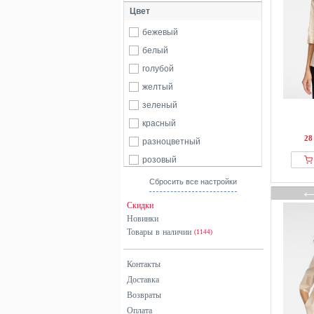
Цвет
бежевый
белый
голубой
желтый
зеленый
красный
28
разноцветный
розовый
серый
Сбросить все настройки
синий
Скидки
фиолетовый
Новинки
Товары в наличии
черный
(1144)
Контакты
Доставка
Возвраты
Оплата