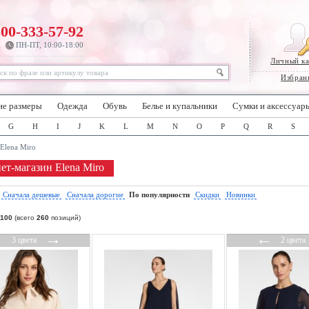
800-333-57-92
ПН-ПТ, 10:00-18:00
Личный к
Избран
ие размеры
Одежда
Обувь
Белье и купальники
Сумки и аксессуар
G
H
I
J
K
L
M
N
O
P
Q
R
S
Elena Miro
ет-магазин Elena Miro
:
Сначала дешевые
Сначала дорогие
По популярности
Скидки
Новинки
100
(всего
260
позиций)
←
→
←
3 цвета
2 цвета