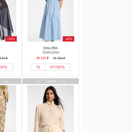
-50%
-40%
o
Elena Miro
Летнее платье
540 ₽
29 255 ₽
48 760 ₽
ПИТЬ
КУПИТЬ
→
←
→
3 цвета