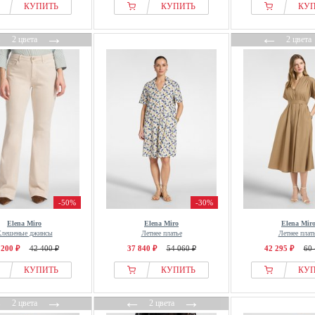
КУПИТЬ
КУПИТЬ
КУ
←
→
←
2 цвета
2 цвета
-50%
-30%
Elena Miro
Elena Miro
Elena Mir
лешеные джинсы
Летнее платье
Летнее плат
 200 ₽
42 400 ₽
37 840 ₽
54 060 ₽
42 295 ₽
60 
КУПИТЬ
КУПИТЬ
КУ
←
→
←
→
2 цвета
2 цвета