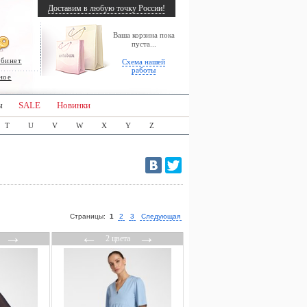
Доставим в любую точку России!
Ваша корзина пока
пуста...
абинет
Схема нашей
работы
ное
ы
SALE
Новинки
T
U
V
W
X
Y
Z
Страницы:
1
2
3
Следующая
→
←
→
2 цвета