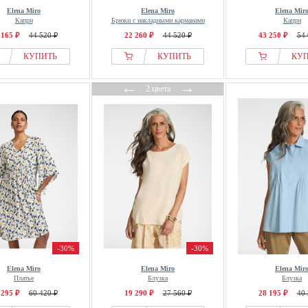
Elena Miro
Elena Miro
Elena Mir
Капри
Брюки с накладными карманами
Капри
 165 ₽
44 520 ₽
22 260 ₽
44 520 ₽
43 250 ₽
54 
КУПИТЬ
КУПИТЬ
КУ
←
→
2 цвета
-30%
-30%
Elena Miro
Elena Miro
Elena Mir
Платье
Блузка
Блузка
 295 ₽
60 420 ₽
19 290 ₽
27 560 ₽
28 195 ₽
40 