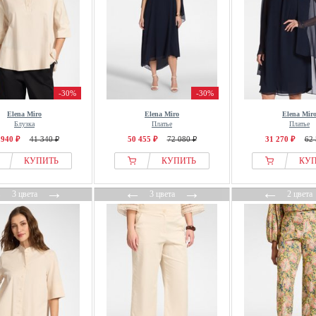
-30%
-30%
Elena Miro
Elena Miro
Elena Mir
Блузка
Платье
Платье
 940 ₽
41 340 ₽
50 455 ₽
72 080 ₽
31 270 ₽
62 
КУПИТЬ
КУПИТЬ
КУ
←
→
←
→
←
3 цвета
3 цвета
2 цвета