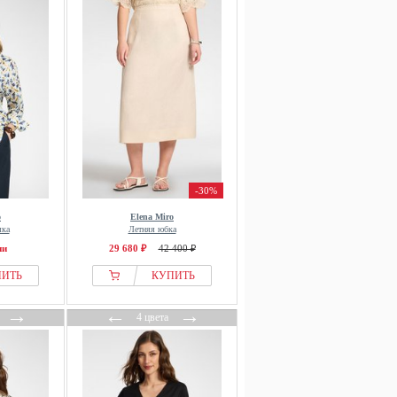
-30%
o
Elena Miro
шка
Летняя юбка
ии
29 680 ₽
42 400 ₽
ПИТЬ
КУПИТЬ
→
←
→
4 цвета