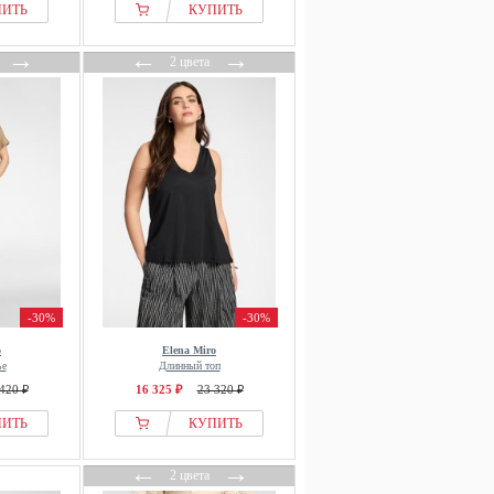
ПИТЬ
КУПИТЬ
→
←
→
2 цвета
-30%
-30%
o
Elena Miro
ье
Длинный топ
420 ₽
16 325 ₽
23 320 ₽
ПИТЬ
КУПИТЬ
←
→
2 цвета