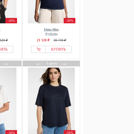
-30%
-30%
o
Elena Miro
Футболка
320 ₽
21 520 ₽
30 740 ₽
ПИТЬ
КУПИТЬ
→
←
→
3 цвета
-30%
-50%