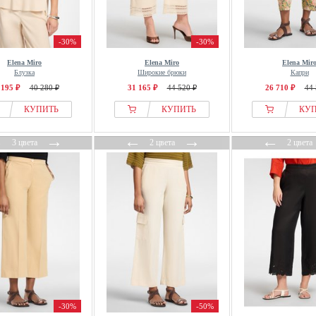
-30%
-30%
Elena Miro
Elena Miro
Elena Mir
Блузка
Широкие брюки
Капри
 195 ₽
40 280 ₽
31 165 ₽
44 520 ₽
26 710 ₽
44 
КУПИТЬ
КУПИТЬ
КУ
←
→
←
→
←
3 цвета
2 цвета
2 цвета
-30%
-50%