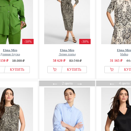
-50%
-30%
Elena Miro
Elena Miro
Elena Mir
Длинная блузка
Летнее платье
Майка
 150 ₽
58 300 ₽
58 620 ₽
83 740 ₽
31 165 ₽
44 
КУПИТЬ
КУПИТЬ
КУ
←
→
←
2 цвета
4 цвета