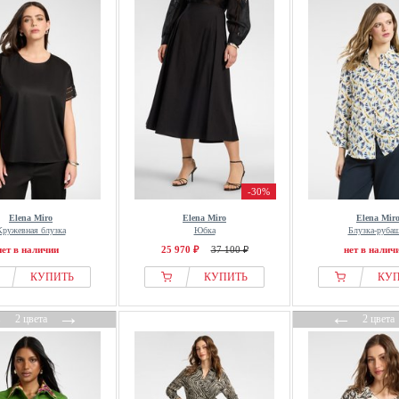
-30%
Elena Miro
Elena Miro
Elena Mir
Кружевная блузка
Юбка
Блузка-руба
нет в наличии
25 970 ₽
37 100 ₽
нет в налич
КУПИТЬ
КУПИТЬ
КУ
←
→
←
2 цвета
2 цвета