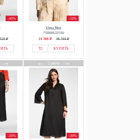
-40%
-50%
o
Elena Miro
Длинная блузка
520 ₽
24 380 ₽
48 760 ₽
ПИТЬ
КУПИТЬ
→
←
→
2 цвета
-20%
-30%