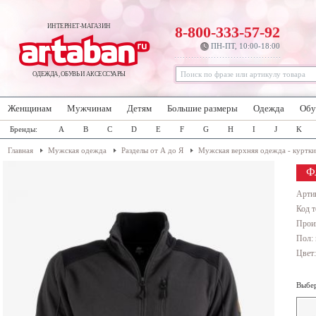
ИНТЕРНЕТ-МАГАЗИН
8-800-333-57-92
ПН-ПТ, 10:00-18:00
ОДЕЖДА, ОБУВЬ И АКСЕССУАРЫ
Женщинам
Мужчинам
Детям
Большие размеры
Одежда
Обу
Бренды:
A
B
C
D
E
F
G
H
I
J
K
Главная
Мужская одежда
Разделы от А до Я
Мужская верхняя одежда - куртки
Ф
Арти
Код т
Прои
Пол:
Цвет
Выбер