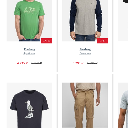
-21%
-0%
Forsberg
Forsberg
Футболка
Лонгслив
4 235 ₽
5 390 ₽
5 295 ₽
5 295 ₽