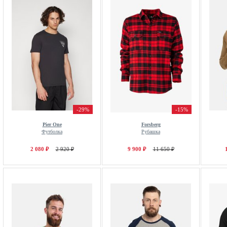
-29%
-15%
Pier One
Forsberg
Футболка
Рубашка
2 080 ₽
2 920 ₽
9 900 ₽
11 650 ₽