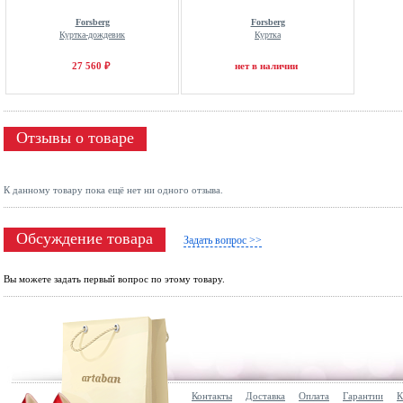
Forsberg
Forsberg
Куртка-дождевик
Куртка
27 560 ₽
нет в наличии
Отзывы о товаре
К данному товару пока ещё нет ни одного отзыва.
Обсуждение товара
Задать вопрос >>
Вы можете задать первый вопрос по этому товару.
Контакты
Доставка
Оплата
Гарантии
К