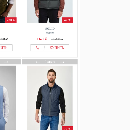
-30%
-43%
SOLID
Жилет
560 ₽
7 620 ₽
13 345 ₽
ПИТЬ
КУПИТЬ
→
←
→
4 цвета
-30%