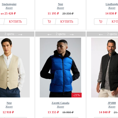
Stockerpoint
Next
Lindbergh
Жилет
Жилет
Жилет
от 25 420 ₽
11 195 ₽
20 350 ₽
14 830 ₽
КУПИТЬ
КУПИТЬ
КУ
←
→
←
→
←
2 цвета
2 цвета
2 цвета
-21%
Next
Zavetti Canada
JP1880
Жилет
Жилет
Жилет
12 910 ₽
13 355 ₽
16 960 ₽
14 840 ₽
21 