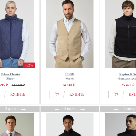
-52%
Urban Classics
JP1880
Kapten & S
Жилет
Жилет
Флисовая кур
595 ₽
11 660 ₽
14 840 ₽
25 420 ₽
КУПИТЬ
КУПИТЬ
КУ
←
→
←
→
←
2 цвета
3 цвета
2 цвета