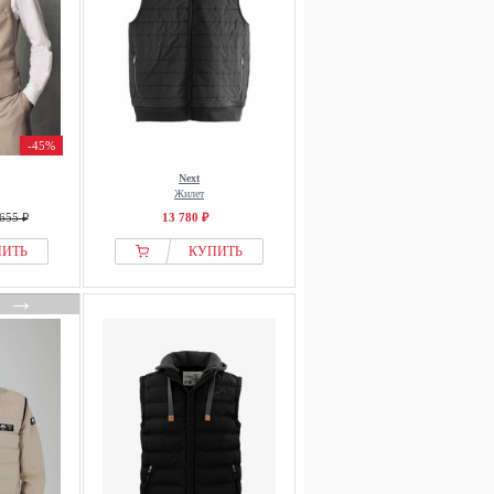
-45%
Next
Жилет
655 ₽
13 780 ₽
ПИТЬ
КУПИТЬ
→