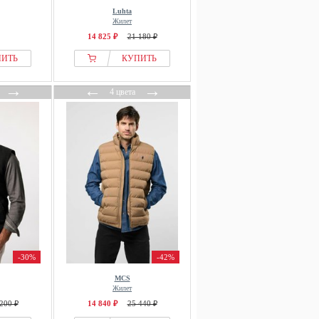
Luhta
Жилет
14 825 ₽
21 180 ₽
ПИТЬ
КУПИТЬ
→
←
→
4 цвета
-30%
-42%
MCS
Жилет
200 ₽
14 840 ₽
25 440 ₽