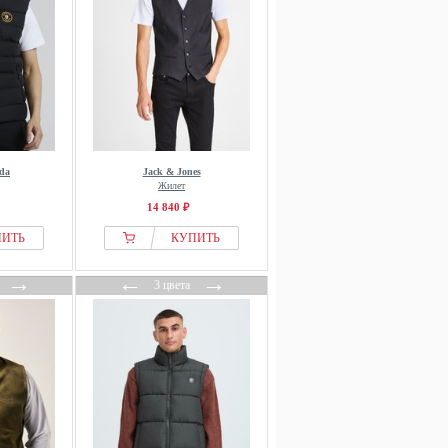
ada
Jack & Jones
Жилет
14 840 ₽
ПИТЬ
КУПИТЬ
→
←
→
3 цвета