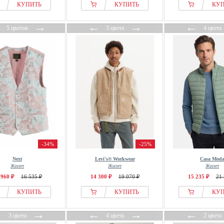
КУПИТЬ
КУПИТЬ
КУ
←
→
←
→
←
5 цветов
3 цвета
4 цвета
-34%
-25%
Next
Levi's® Workwear
Casa Mod
Жилет
Жилет
Жилет
 960 ₽
16 535 ₽
14 300 ₽
19 070 ₽
15 235 ₽
21 
КУПИТЬ
КУПИТЬ
КУ
←
→
←
→
←
3 цвета
4 цвета
2 цвета