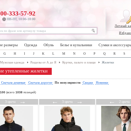
800-333-57-92
ПН-ПТ, 10:00-18:00
Личный к
Избран
ие размеры
Одежда
Обувь
Белье и купальники
Сумки и аксессуар
G
H
I
J
K
L
M
N
O
P
Q
R
S
Мужская одежда
Разделы от А до Я
Куртки, пальто и плащи
Жилетки
е утепленные жилетки
:
Сначала дешевые
Сначала дорогие
По популярности
Скидки
Новинки
100
(всего
1038
позиций)
←
→
←
→
←
3 цвета
3 цвета
2 цвета