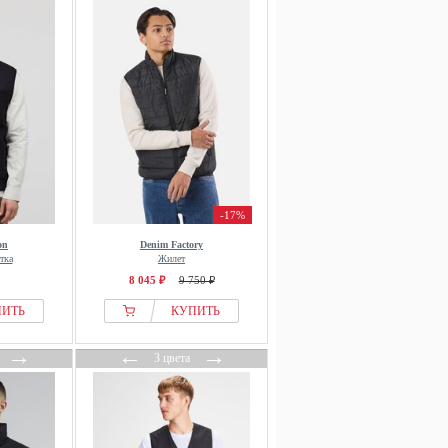
-17%
on
Denim Factory
тка
Жилет
8 045 ₽
9 750 ₽
ПИТЬ
КУПИТЬ
→
←
→
3 цвета