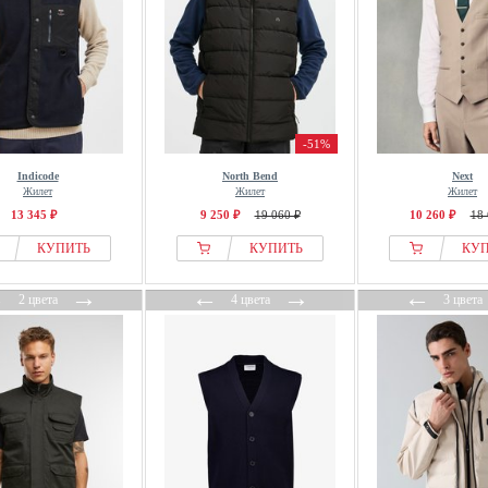
-51%
Indicode
North Bend
Next
Жилет
Жилет
Жилет
13 345 ₽
9 250 ₽
19 060 ₽
10 260 ₽
18 
КУПИТЬ
КУПИТЬ
КУ
←
→
←
→
←
2 цвета
4 цвета
3 цвета