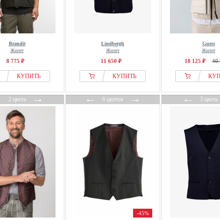
Brandit
Lindbergh
Guess
Жилет
Жилет
Жилет
8 775 ₽
11 650 ₽
18 125 ₽
40 
КУПИТЬ
КУПИТЬ
КУ
←
→
←
→
←
2 цвета
6 цветов
3 цвета
-45%