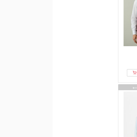
ECOALF
Ed Hardy
Element
ELHO
ellesse
Emilio Adani
Emporio Armani
Endura
ENDURANCE
ENGBERS GERMANY
Erima
ESTEEM
FAGUO
Falconeri
Falke
FARAH
Fat Moose