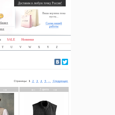
Доставим в любую точку России!
Ваша корзина пока
пуста...
абинет
Схема нашей
работы
ное
ы
SALE
Новинки
T
U
V
W
X
Y
Z
Страницы:
1
2
3
4
5
...
Следующая
→
←
→
2 цвета