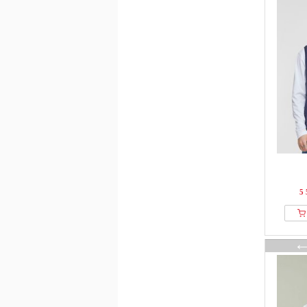
CRAIG GREEN
Creeks
Dan John
DANISH ENDURANCE
Dc Shoes
DEF
Denim Factory
Denim Project
Deproc Active
Dickies
Didriksons
5 
Diesel
Digel
Dr.Denim
DSQUARED2
Dstrezzed
Dynafit