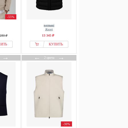
-55%
normani
Жилет
280 ₽
13 345 ₽
ПИТЬ
КУПИТЬ
→
←
→
2 цвета
-30%