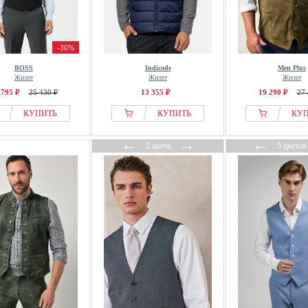
-30%
BOSS
Indicode
Men Plus
Жилет
Жилет
Жилет
 795 ₽
25 430 ₽
13 355 ₽
19 290 ₽
27 
КУПИТЬ
КУПИТЬ
КУ
←
→
←
2 цвета
5 цветов