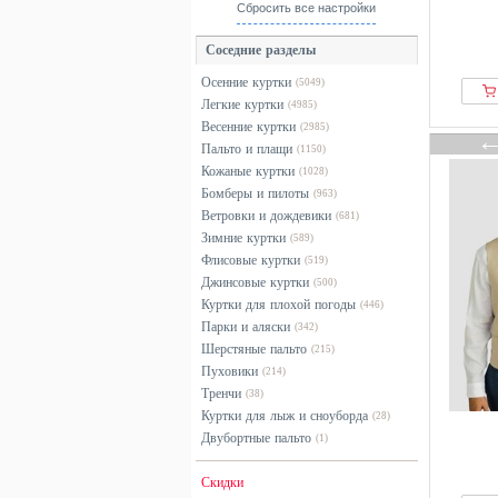
Blauer
красный
Сбросить все настройки
Blend
оранжевый
Соседние разделы
BLKVIS
разноцветный
Осенние куртки
(5049)
Boggi Milano
розовый
Легкие куртки
(4985)
Bogner
серебристый
Весенние куртки
(2985)
BOMBOOGIE
серый
Пальто и плащи
(1150)
Кожаные куртки
BONDELID
(1028)
синий
Бомберы и пилоты
(963)
BONOBO Jeans
фиолетовый
Ветровки и дождевики
(681)
Born Living Yoga
хаки
Зимние куртки
(589)
Флисовые куртки
BOSS
черный
(519)
Джинсовые куртки
(500)
Boston Park
Куртки для плохой погоды
(446)
Brandit
Парки и аляски
(342)
BRAX
Шерстяные пальто
(215)
Пуховики
(214)
Bugatti
Тренчи
(38)
Butcher of Blue
Куртки для лыж и сноуборда
(28)
Callaway
Двубортные пальто
(1)
Calvin Klein
Скидки
Camel Active