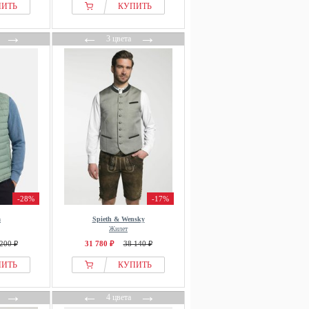
ПИТЬ
КУПИТЬ
→
←
→
3 цвета
-28%
-17%
a
Spieth & Wensky
Жилет
200 ₽
31 780 ₽
38 140 ₽
ПИТЬ
КУПИТЬ
→
←
→
4 цвета