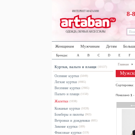
ИНТЕРНЕТ-МАГАЗИН
8-
ОДЕЖДА, ОБУВЬ И АКСЕССУАРЫ
Женщинам
Мужчинам
Детям
Больш
Бренды:
A
B
C
D
E
F
Главная
Куртки, пальто и плащи
(10137)
Мужски
Осенние куртки
(5049)
Легкие куртки
(4985)
Сортировка
Весенние куртки
(2985)
Пальто и плащи
(1150)
Показано
1
-
Жилетки
(1038)
Кожаные куртки
(1028)
Бомберы и пилоты
(963)
Ветровки и дождевики
(681)
Зимние куртки
(589)
Флисовые куртки
(519)