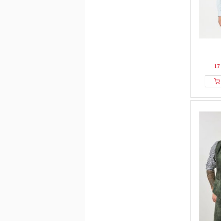
FatFace
Fila
Finshley & Harding
Fjallraven
Forsberg
FQ1924
17
From Germany With Love
G-star Raw
GANT
GAS
Guess
Hackett London
HALO
Han Kjøbenhavn
Happy Size
Harmont & Blaine
HECHTER PARIS
Helly Hansen