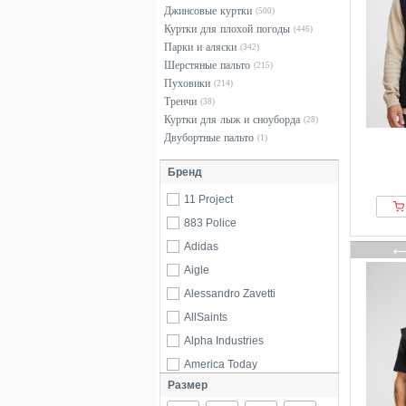
Джинсовые куртки
(500)
Куртки для плохой погоды
(446)
Парки и аляски
(342)
Шерстяные пальто
(215)
Пуховики
(214)
Тренчи
(38)
Куртки для лыж и сноуборда
(28)
Двубортные пальто
(1)
Бренд
11 Project
883 Police
Adidas
Aigle
Alessandro Zavetti
AllSaints
Alpha Industries
America Today
Размер
American Vintage