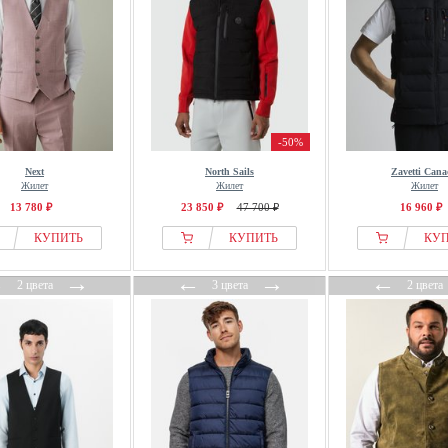
-50%
Next
North Sails
Zavetti Can
Жилет
Жилет
Жилет
13 780 ₽
23 850 ₽
47 700 ₽
16 960 ₽
КУПИТЬ
КУПИТЬ
КУ
←
→
←
→
←
2 цвета
3 цвета
2 цвета