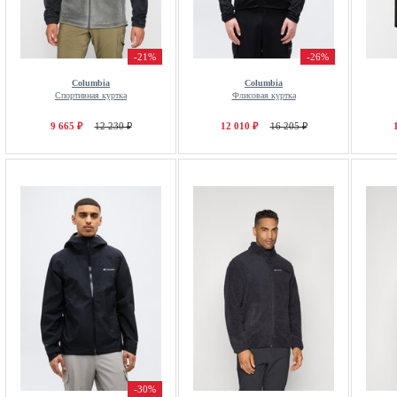
-21%
-26%
Columbia
Columbia
Спортивная куртка
Флисовая куртка
9 665 ₽
12 230 ₽
12 010 ₽
16 205 ₽
-30%