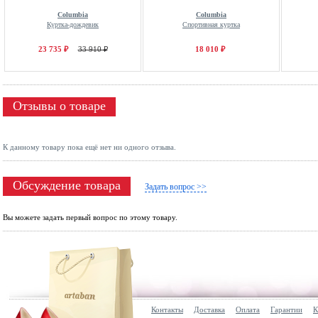
Columbia
Columbia
Куртка-дождевик
Спортивная куртка
23 735 ₽
33 910 ₽
18 010 ₽
Отзывы о товаре
К данному товару пока ещё нет ни одного отзыва.
Обсуждение товара
Задать вопрос >>
Вы можете задать первый вопрос по этому товару.
Контакты
Доставка
Оплата
Гарантии
К