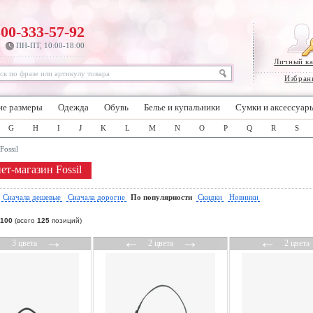
800-333-57-92
ПН-ПТ, 10:00-18:00
Личный к
Избран
ие размеры
Одежда
Обувь
Белье и купальники
Сумки и аксессуар
G
H
I
J
K
L
M
N
O
P
Q
R
S
Fossil
ет-магазин Fossil
:
Сначала дешевые
Сначала дорогие
По популярности
Скидки
Новинки
100
(всего
125
позиций)
←
→
←
→
←
3 цвета
2 цвета
2 цвета