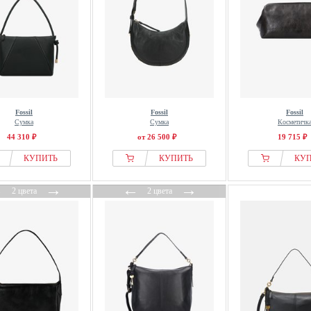
Fossil
Fossil
Fossil
Сумка
Сумка
Косметичк
44 310 ₽
от 26 500 ₽
19 715 ₽
КУПИТЬ
КУПИТЬ
КУ
←
→
←
→
2 цвета
2 цвета