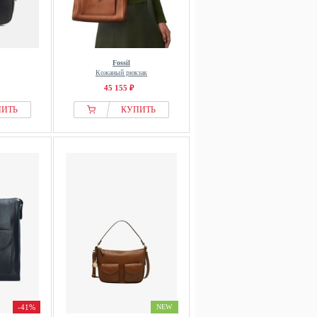
Fossil
Кожаный рюкзак
45 155 ₽
ПИТЬ
КУПИТЬ
-41%
NEW