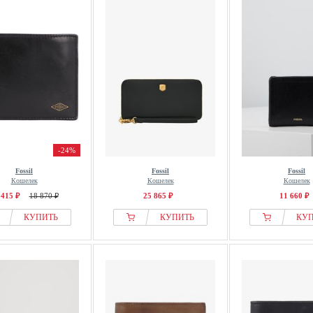
-24%
Fossil
Fossil
Fossil
Кошелек
Кошелек
Кошелек
 415 ₽
18 870 ₽
25 865 ₽
11 660 ₽
КУПИТЬ
КУПИТЬ
КУ