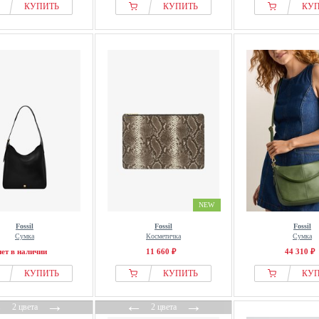
КУПИТЬ
КУПИТЬ
КУ
NEW
Fossil
Fossil
Fossil
Сумка
Косметичка
Сумка
нет в наличии
11 660 ₽
44 310 ₽
КУПИТЬ
КУПИТЬ
КУ
←
→
←
→
2 цвета
2 цвета