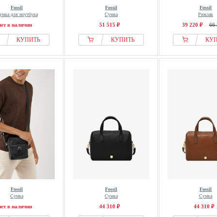
Fossil
Fossil
Fossil
умка для ноутбука
Сумка
Рюкзак
нет в наличии
51 515 ₽
39 220 ₽
66 
КУПИТЬ
КУПИТЬ
КУ
Fossil
Fossil
Fossil
Сумка
Сумка
Сумка
нет в наличии
44 310 ₽
44 310 ₽