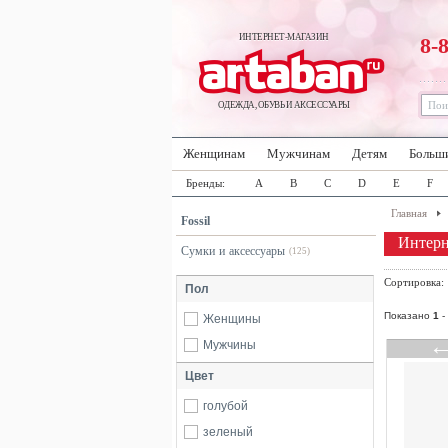
ИНТЕРНЕТ-МАГАЗИН
8-
ОДЕЖДА, ОБУВЬ И АКСЕССУАРЫ
Женщинам
Мужчинам
Детям
Больш
Бренды:
A
B
C
D
E
F
Главная
Fossil
Интерн
Сумки и аксессуары
(125)
Сортировка
Пол
Показано
1
-
Женщины
Мужчины
Цвет
голубой
зеленый