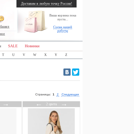
Доставим в любую точку России!
Ваша корзина пока
пуста...
абинет
Схема нашей
работы
ное
ы
SALE
Новинки
T
U
V
W
X
Y
Z
Страницы:
1
2
Следующая
→
←
→
2 цвета