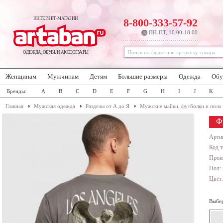
ИНТЕРНЕТ-МАГАЗИН
8-800-333-57-92
ПН-ПТ, 10:00-18:00
ОДЕЖДА, ОБУВЬ И АКСЕССУАРЫ
Женщинам
Мужчинам
Детям
Большие размеры
Одежда
Обу
Бренды:
A
B
C
D
E
F
G
H
I
J
K
Главная
Мужская одежда
Разделы от А до Я
Мужские майки, футболки и поло
Ф
Арти
Код т
Прои
Пол:
Цвет
Выбер