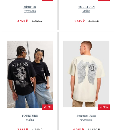
Mister Tee
YOURTURN
Футболка
Майка
3 970 ₽
6 355 ₽
3 335 ₽
4 765 ₽
-10%
-59%
YOURTURN
Forgotten Faces
Майка
Футболка
3 815 ₽
4 240 ₽
4 765 ₽
11 660 ₽