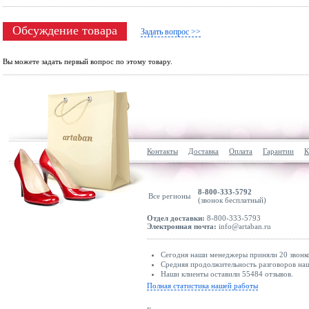
Обсуждение товара
Задать вопрос >>
Вы можете задать первый вопрос по этому товару.
Контакты
Доставка
Оплата
Гарантии
К
8-800-333-5792
Все регионы
(звонок бесплатный)
Отдел доставки:
8-800-333-5793
Электронная почта:
info@artaban.ru
Сегодня наши менеджеры приняли 20 звонко
Средняя продолжительность разговоров наш
Наши клиенты оставили 55484 отзывов.
Полная статистика нашей работы