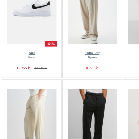
-64%
Nike
Pull&Bear
Кеды
Брюки
15 255 ₽
42 610 ₽
8 775 ₽