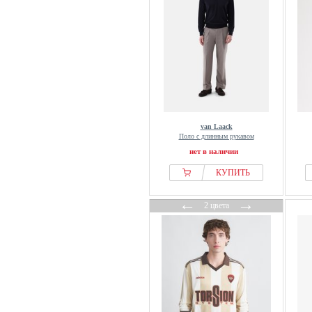
Versace
Vivienne Westwood
WE Fashion
Weekend Offender
WOOD WOOD
WRSTBHVR
Zoo York
van Laack
Поло с длинным рукавом
нет в наличии
КУПИТЬ
←
→
2 цвета