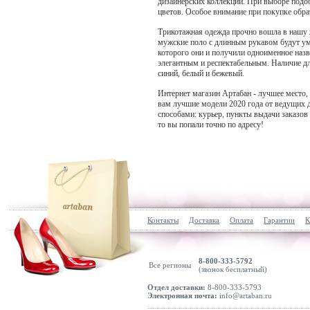
дизайнерских коллекций. При выборе подо
цветов. Особое внимание при покупке обра
Трикотажная одежда прочно вошла в нашу ж
мужские поло с длинным рукавом будут уме
которого они и получили одноименное назва
элегантным и респектабельным. Наличие дл
синий, белый и бежевый.
Интернет магазин Артабан - лучшее место
вам лучшие модели 2020 года от ведущих 
способами: курьер, пункты выдачи заказо
то вы попали точно по адресу!
Контакты
Доставка
Оплата
Гарантии
К
8-800-333-5792
Все регионы
(звонок бесплатный)
Отдел доставки:
8-800-333-5793
Электронная почта:
info@artaban.ru