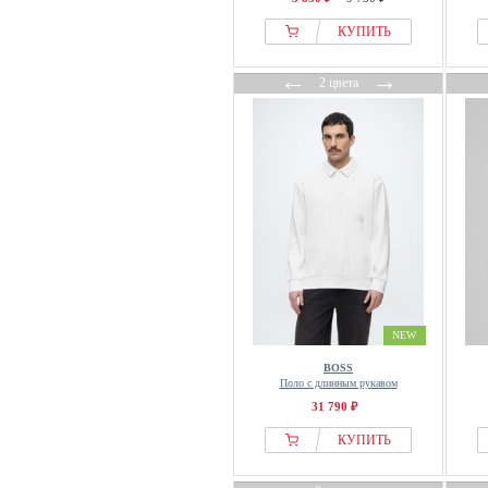
КУПИТЬ
←
→
2 цвета
NEW
BOSS
Поло с длинным рукавом
31 790 ₽
КУПИТЬ