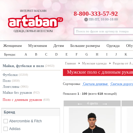
ИНТЕРНЕТ-МАГАЗИН
8-800-333-57-92
ПН-ПТ, 10:00-18:00
ОДЕЖДА, ОБУВЬ И АКСЕССУАРЫ
Женщинам
Мужчинам
Детям
Большие размеры
Одежда
Обу
Бренды:
A
B
C
D
E
F
G
H
I
J
K
Главная
Мужская одежда
Разделы от А 
Майки, футболки и поло
(24453)
Мужские поло с длинным рука
Футболки
(15310)
Поло
(5850)
Сортировка:
Сначала дешевые
Сначала дорог
Лонгсливы
(3061)
Майки без рукавов
(912)
Показано
1
-
100
(всего
618
позиций)
Поло с длинным рукавом
(618)
←
→
4 цвета
Бренд
Abercrombie & Fitch
Adidas