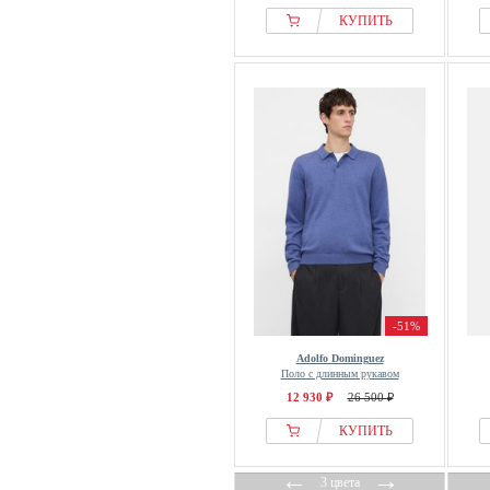
Profuomo
КУПИТЬ
Prohibited
Pull&Bear
Puma
Ragman
REDEFINED REBEL
Reiss
Rivvia Projects
Rocawear
Roger Kent
S.oliver
-51%
Samsøe Samsøe
Sangar
Adolfo Dominguez
Поло с длинным рукавом
Santa Cruz
12 930 ₽
26 500 ₽
Scalpers
КУПИТЬ
Seidensticker
Selected
←
→
3 цвета