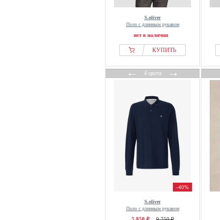
S.oliver
Поло с длинным рукавом
нет в наличии
КУПИТЬ
←
→
4 цвета
-40%
S.oliver
Поло с длинным рукавом
5 850 ₽
9 750 ₽