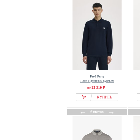
Honesty Rules
Hummel
Icecream
Indicode
IUMAN Intimissimi
J.lindeberg
J.LINDEBERG Sports
Jack & Jones
Jack & Jones PREMIUM
Fred Perry
James & Nicholson
Поло с длинным рукавом
Jeff
от 23 310 ₽
Jette
КУПИТЬ
John F. Gee
←
→
Johnny Urban
6 цветов
Joules
JP1880
Kappa Gara