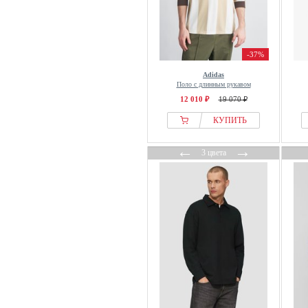
-37%
Adidas
Поло с длинным рукавом
12 010 ₽
19 070 ₽
КУПИТЬ
←
→
3 цвета