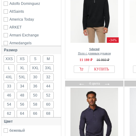
Adolfo Dominguez
AllSaints
America Today
ARKET
Armani Exchange
-34%
Armedangels
Selected
Размер
Autograph
Поло с длинным рукавом
XXS
Babista
XS
S
M
11 180 ₽
16 960 ₽
BadRhino
L
XL
XXL
3XL
КУПИТЬ
Baileys
4XL
5XL
30
32
←
→
Barbour
4 цвета
33
34
36
44
behype
46
48
50
52
Belstaff
54
56
58
60
Bershka
62
64
66
68
Billionaire Boys Club
Цвет
Bläck
70
72
76
80
BLKVIS
бежевый
84