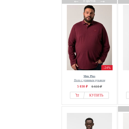
←
→
8 цветов
-24%
Men Plus
Поло с длинным рукавом
5 030 ₽
6 610 ₽
КУПИТЬ