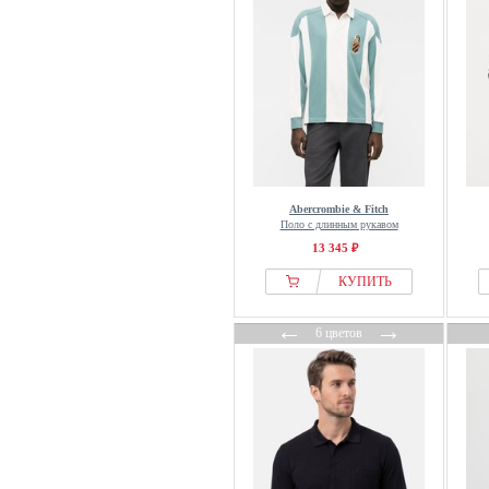
Abercrombie & Fitch
Поло с длинным рукавом
13 345 ₽
КУПИТЬ
←
→
6 цветов