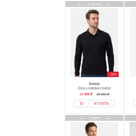
←
→
8 цветов
-28%
Ragman
Поло с длинным рукавом
21 400 ₽
29 660 ₽
КУПИТЬ
←
→
3 цвета