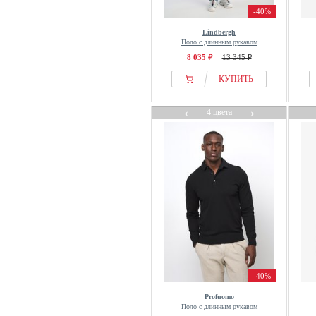
-40%
Lindbergh
Поло с длинным рукавом
8 035 ₽
13 345 ₽
КУПИТЬ
←
→
4 цвета
-40%
Profuomo
Поло с длинным рукавом