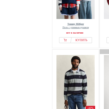
Marks & Spencer
Massimo Dutti
MATINIQUE
McGregor
Tommy Hilfiger
MCS
Поло с длинным рукавом
Men Plus
нет в наличии
Michael Kors
КУПИТЬ
Minimum
MR MARVIS
Multiply Apparel
Napapijri
New Era
New Look
Next
Nike
NN.07
Nordcap
normani
-40%