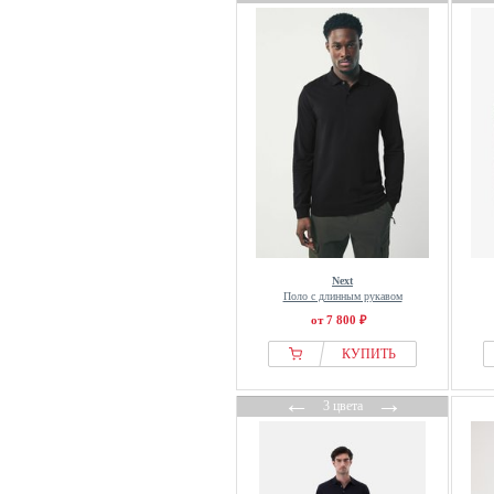
Siksilk
Slowear
SNOCKS
SOLID
SUBLEVEL
Suitable
Superdry & Co
The Sunshine Brand
Tiger of Sweden
Timberland
Next
Tom Tailor
Поло с длинным рукавом
от 7 800 ₽
Tommy Hilfiger
КУПИТЬ
U.S. Polo Assn.
United Colors of Benetton
←
→
3 цвета
Urban Classics
Van Gils
Vans