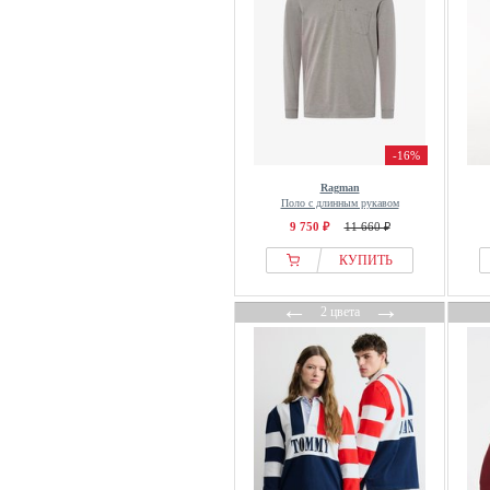
Karl Lagerfeld
Koton
Kronstadt
Ksubi
La Martina
Lacoste
-16%
Lerros
Ragman
Поло с длинным рукавом
Les Deux
9 750 ₽
11 660 ₽
Levis®
КУПИТЬ
Lindbergh
Liu Jo
←
→
2 цвета
Lyle & Scott
Mads Nørgaard
MAERZ Muenchen
Mango
Mans World
Marc OPolo