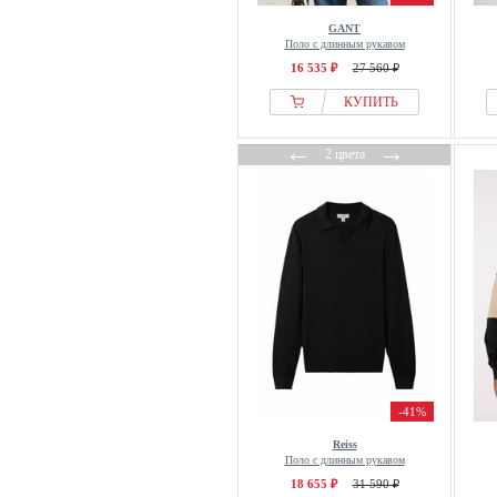
North Sails
GANT
Поло с длинным рукавом
OFFICINE GENERALE
16 535 ₽
27 560 ₽
Olymp
КУПИТЬ
OMBRE
Only & Sons
←
→
2 цвета
Oscar Jacobson
OVS
Patrick
Paul Smith
Pegador
Pepe Jeans
Pier One
Pierre Cardin
PIOMBO
-41%
PME LEGEND
Reiss
Pockies
Поло с длинным рукавом
18 655 ₽
31 590 ₽
Polo Club