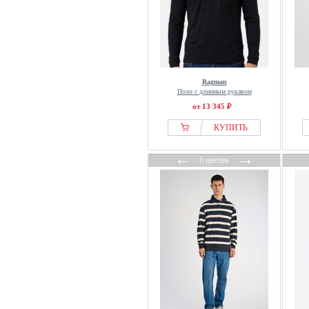
Ragman
Поло с длинным рукавом
от 13 345 ₽
КУПИТЬ
←
→
6 цветов