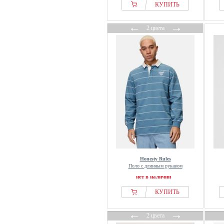
КУПИТЬ
Filling Pieces
Forsberg
←
→
2 цвета
FQ1924
Fred Perry
From Germany With Love
Fynch Hatton
G-star Raw
GANT
GAP
Guess
Hackett London
Han Kjøbenhavn
Honesty Rules
Happy Size
Поло с длинным рукавом
нет в наличии
Harmont & Blaine
Harper & Neyer
КУПИТЬ
HECHTER PARIS
←
→
2 цвета
Holzweiler