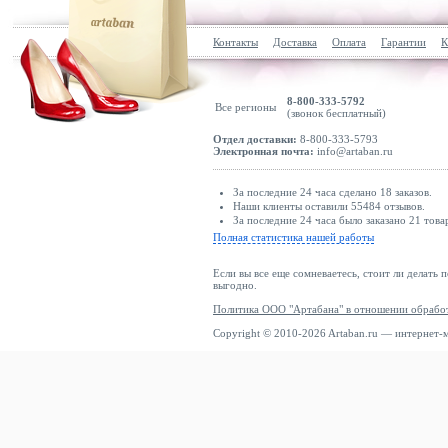
Контакты
Доставка
Оплата
Гарантии
К
8-800-333-5792
Все регионы
(звонок бесплатный)
Отдел доставки:
8-800-333-5793
Электронная почта:
info@artaban.ru
За последние 24 часа сделано 18 заказов.
Наши клиенты оставили 55484 отзывов.
За последние 24 часа было заказано 21 това
Полная статистика нашей работы
Если вы все еще сомневаетесь, стоит ли делать 
выгодно.
Политика ООО "Артабана" в отношении обрабо
Copyright © 2010-2026 Artaban.ru — интернет-