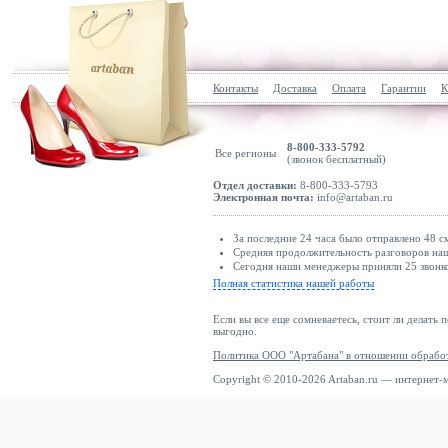
Контакты
Доставка
Оплата
Гарантии
К
8-800-333-5792
Все регионы
(звонок бесплатный)
Отдел доставки:
8-800-333-5793
Электронная почта:
info@artaban.ru
За последние 24 часа было отправлено 48 с
Средняя продолжительность разговоров наш
Сегодня наши менеджеры приняли 25 звонко
Полная статистика нашей работы
Если вы все еще сомневаетесь, стоит ли делать 
выгодно.
Политика ООО "Артабана" в отношении обрабо
Copyright © 2010-2026 Artaban.ru — интернет-