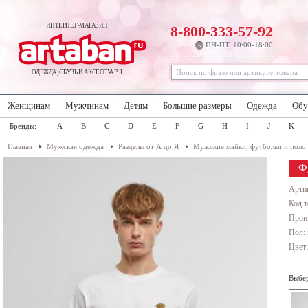
ИНТЕРНЕТ-МАГАЗИН
8-800-333-57-92
ПН-ПТ, 10:00-18:00
ОДЕЖДА, ОБУВЬ И АКСЕССУАРЫ
Женщинам
Мужчинам
Детям
Большие размеры
Одежда
Обу
Бренды:
A
B
C
D
E
F
G
H
I
J
K
Главная
Мужская одежда
Разделы от А до Я
Мужские майки, футболки и поло
Ф
Арти
Код т
Прои
Пол:
Цвет
Выбер