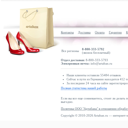
Контакты
Доставка
Оплата
Гарантии
К
8-800-333-5792
Все регионы
(звонок бесплатный)
Отдел доставки:
8-800-333-5793
Электронная почта:
info@artaban.ru
Наши клиенты оставили 55484 отзывов.
Сейчас в пути из Германии находится 412 т
За последние 24 часа на сайте зарегистриро
Полная статистика нашей работы
Если вы все еще сомневаетесь, стоит ли делать 
выгодно.
Политика ООО "Артабана" в отношении обрабо
Copyright © 2010-2026 Artaban.ru — интернет-