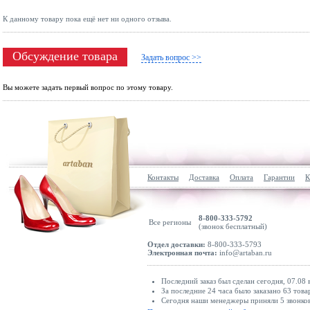
К данному товару пока ещё нет ни одного отзыва.
Обсуждение товара
Задать вопрос >>
Вы можете задать первый вопрос по этому товару.
Контакты
Доставка
Оплата
Гарантии
К
8-800-333-5792
Все регионы
(звонок бесплатный)
Отдел доставки:
8-800-333-5793
Электронная почта:
info@artaban.ru
Последний заказ был сделан сегодня, 07.08 
За последние 24 часа было заказано 63 това
Сегодня наши менеджеры приняли 5 звонков