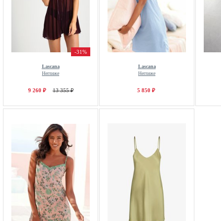
-31%
Lascana
Lascana
Неглиже
Неглиже
9 260 ₽
13 355 ₽
5 850 ₽