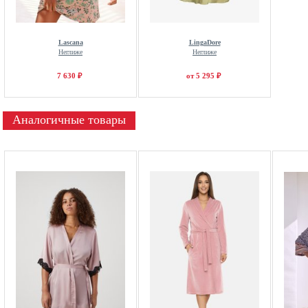
Lascana
LingaDore
Неглиже
Неглиже
7 630 ₽
от 5 295 ₽
Аналогичные товары