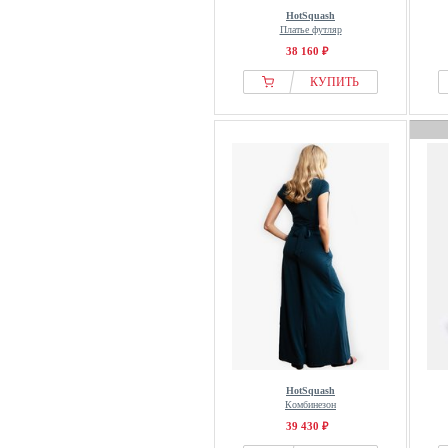
HotSquash
Платье футляр
38 160 ₽
КУПИТЬ
HotSquash
Комбинезон
39 430 ₽