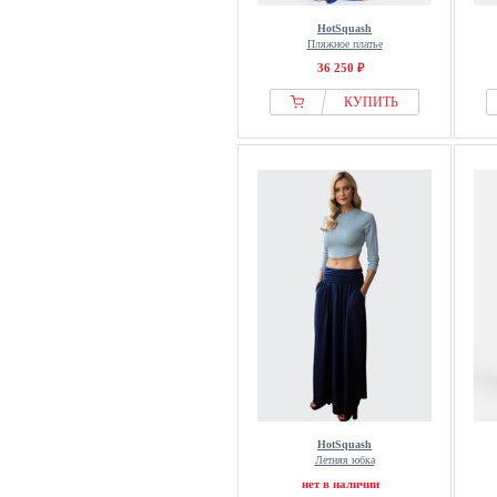
HotSquash
Пляжное платье
36 250 ₽
КУПИТЬ
HotSquash
Летняя юбка
нет в наличии