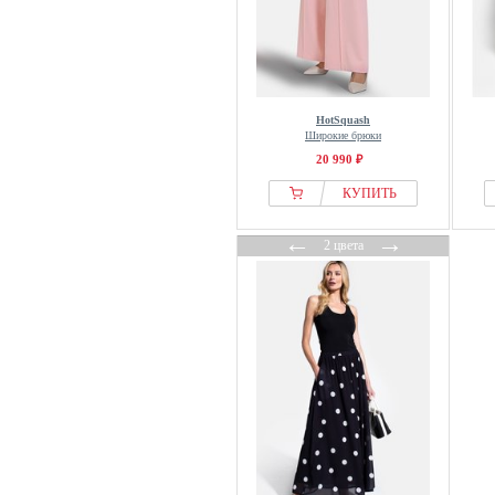
HotSquash
Широкие брюки
20 990 ₽
КУПИТЬ
←
→
2 цвета