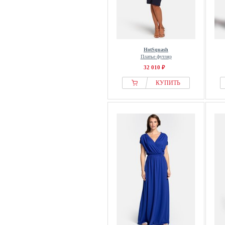
HotSquash
Платье футляр
32 010 ₽
КУПИТЬ