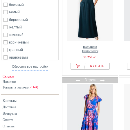
бежевый
белый
бирюзовый
желтый
зеленый
коричневый
HotSquash
красный
Платье макси
оранжевый
36 250 ₽
розовый
КУПИТЬ
Сбросить все настройки
серебристый
Скидки
←
→
3 цвета
серый
Новинки
Товары в наличии
синий
(1144)
фиолетовый
Контакты
хаки
Доставка
черный
Возвраты
Оплата
Отзывы