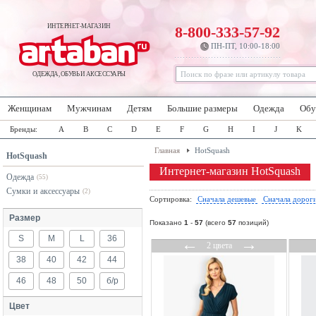
ИНТЕРНЕТ-МАГАЗИН
8-800-333-57-92
ПН-ПТ, 10:00-18:00
ОДЕЖДА, ОБУВЬ И АКСЕССУАРЫ
Женщинам
Мужчинам
Детям
Большие размеры
Одежда
Обу
Бренды:
A
B
C
D
E
F
G
H
I
J
K
Главная
HotSquash
HotSquash
Интернет-магазин HotSquash
Одежда
(55)
Сумки и аксессуары
(2)
Сортировка:
Сначала дешевые
Сначала дорог
Размер
Показано
1
-
57
(всего
57
позиций)
S
M
L
36
←
→
2 цвета
38
40
42
44
46
48
50
б/р
Цвет