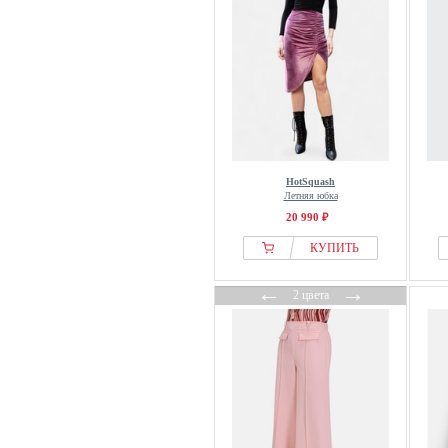
HotSquash
Летняя юбка
20 990 ₽
КУПИТЬ
←
→
2 цвета