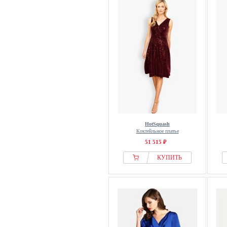
HotSquash
Коктейльное платье
51 515 ₽
КУПИТЬ