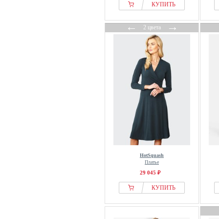
КУПИТЬ
←
→
2 цвета
HotSquash
Платье
29 045 ₽
КУПИТЬ