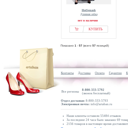
HotSquash
Длинная юбка
нет в наличии
КУПИТЬ
Показано
1
-
57
(всего
57
позиций)
Контакты
Доставка
Оплата
Гарантии
К
8-800-333-5792
Все регионы
(звонок бесплатный)
Отдел доставки:
8-800-333-5793
Электронная почта:
info@artaban.ru
Наши клиенты оставили 55484 отзывов.
За последние 24 часа было заказано 69 това
2156 товаров в настоящее время доставляю