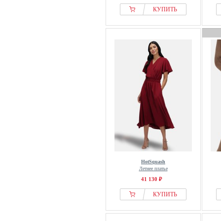
КУПИТЬ
HotSquash
Летнее платье
41 130 ₽
КУПИТЬ