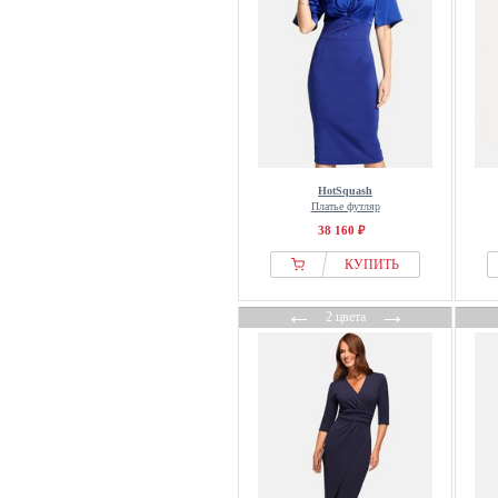
HotSquash
Платье футляр
38 160 ₽
КУПИТЬ
←
→
2 цвета