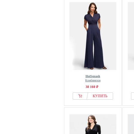
HotSquash
Комбинезон
38 160 ₽
КУПИТЬ