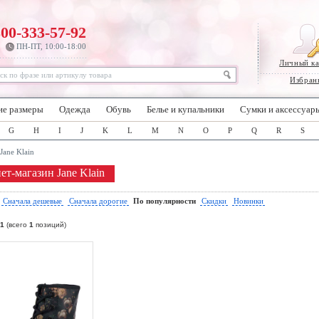
800-333-57-92
ПН-ПТ, 10:00-18:00
Личный к
Избран
ие размеры
Одежда
Обувь
Белье и купальники
Сумки и аксессуар
G
H
I
J
K
L
M
N
O
P
Q
R
S
Jane Klain
ет-магазин Jane Klain
:
Сначала дешевые
Сначала дорогие
По популярности
Скидки
Новинки
1
(всего
1
позиций)