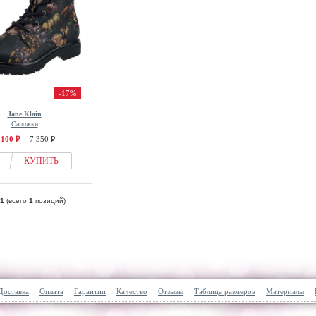
-17%
Jane Klain
Сапожки
 100 ₽
7 350 ₽
КУПИТЬ
1
(всего
1
позиций)
Доставка
Оплата
Гарантии
Качество
Отзывы
Таблица размеров
Материалы