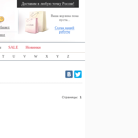
Доставим в любую точку России!
Ваша корзина пока
пуста...
абинет
Схема нашей
работы
ное
ы
SALE
Новинки
T
U
V
W
X
Y
Z
Страницы:
1