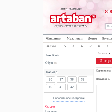
ИНТЕРНЕТ-МАГАЗИН
8-
ОДЕЖДА, ОБУВЬ И АКСЕССУАРЫ
Женщинам
Мужчинам
Детям
Больш
Бренды:
A
B
C
D
E
F
Главная
Jane Klain
Интерн
Обувь
(1)
Сортировка
Размер
Показано
1
-
36
37
38
39
40
41
42
Сбросить все настройки
Скидки
Новинки