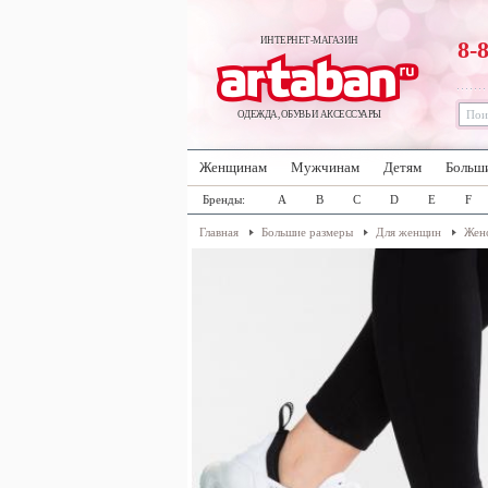
ИНТЕРНЕТ-МАГАЗИН
8-
ОДЕЖДА, ОБУВЬ И АКСЕССУАРЫ
Женщинам
Мужчинам
Детям
Больш
Бренды:
A
B
C
D
E
F
Главная
Большие размеры
Для женщин
Женс