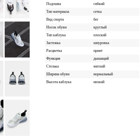
Подошва
гибкий
Тип материала
сетка
Вид спорта
бег
Носок обуви
круглый
Тип каблука
плоский
Застежка
шнуровка
Расцветка
принт
Функция
дышащий
Стелька
мягкий
Ширина обуви
нормальный
Высота каблука
низкий