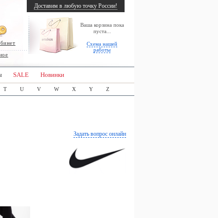
Доставим в любую точку России!
Ваша корзина пока
пуста...
абинет
Схема нашей
работы
ное
ы
SALE
Новинки
T
U
V
W
X
Y
Z
Задать вопрос онлайн