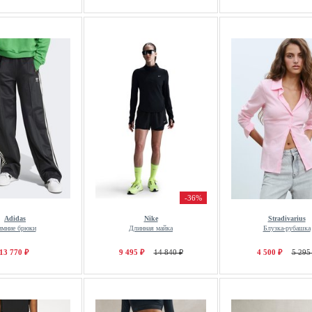
-36%
Adidas
Nike
Stradivarius
имние брюки
Длинная майка
Блузка-рубашка
13 770 ₽
9 495 ₽
14 840 ₽
4 500 ₽
5 295