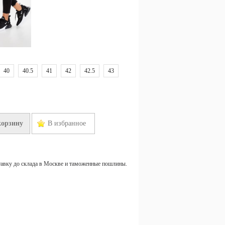
40
40.5
41
42
42.5
43
корзину
В избранное
тавку до склада в Москве и таможенные пошлины.