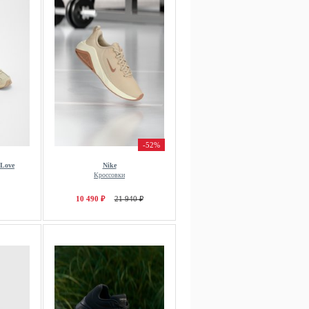
-52%
 Love
Nike
Кроссовки
10 490 ₽
21 940 ₽