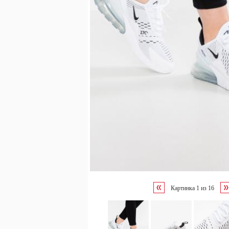
Картинка
1
из
16