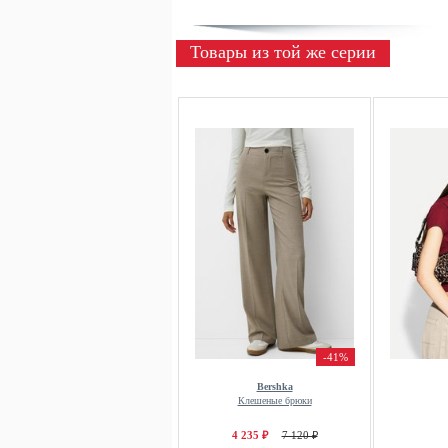
Товары из той же серии
-41%
Bershka
Клешеные брюки
4 235 ₽
7 120 ₽