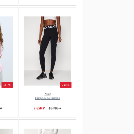
-15%
-30%
Nike
Спортивные штаны
 ₽
9 650 ₽
13 780 ₽