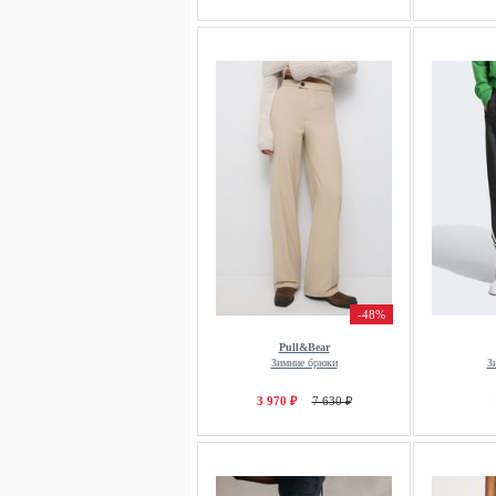
-48%
Pull&Bear
Зимние брюки
З
3 970 ₽
7 630 ₽