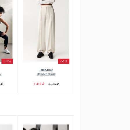
-51%
-51%
Pull&Bear
ы
Прямые брюки
 ₽
2 410 ₽
4 925 ₽