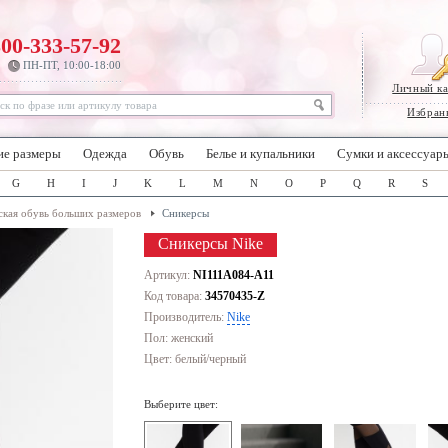
800-333-57-92
ПН-ПТ, 10:00-18:00
Личный к
Избран
ие размеры
Одежда
Обувь
Белье и купальники
Сумки и аксессуар
G
H
I
J
K
L
M
N
O
P
Q
R
S
кая обувь больших размеров
Сникерсы
Сникерсы Nike
Артикул:
NI111A084-A11
Код товара:
34570435-Z
Производитель:
Nike
Пол: женский
Цвет:
белый/черный
Выберите цвет: