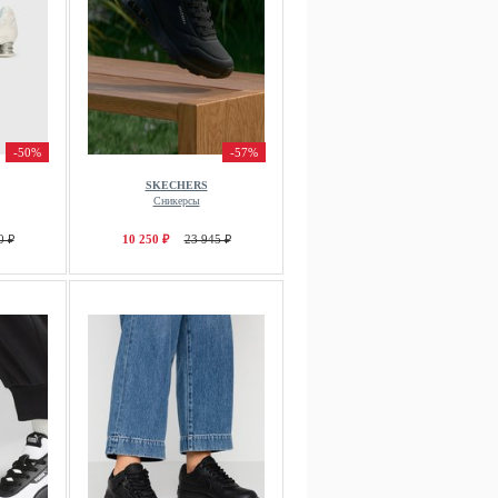
-50%
-57%
SKECHERS
Сникерсы
0 ₽
10 250 ₽
23 945 ₽