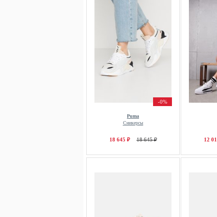
-0%
Puma
Сникерсы
18 645 ₽
18 645 ₽
12 01