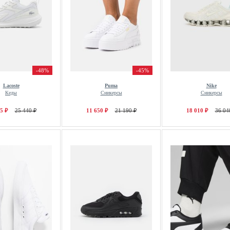
-48%
-45%
Lacoste
Puma
Nike
Кеды
Сникерсы
Сникерсы
5 ₽
25 440 ₽
11 650 ₽
21 190 ₽
18 010 ₽
36 04