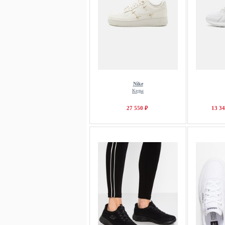
Nike
Кеды
27 550 ₽
13 34