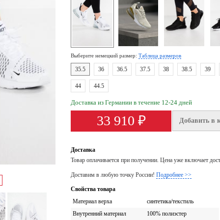
Выберите немецкий размер:
Таблица размеров
35.5
36
36.5
37.5
38
38.5
39
44
44.5
Доставка из Германии в течение 12-24 дней
33 910 ₽
Добавить в 
Доставка
Товар оплачивается при получении. Цена уже включает дос
Доставим в любую точку России!
Подробнее >>
Свойства товара
Материал верха
синтетика/текстиль
Внутренний материал
100% полиэстер