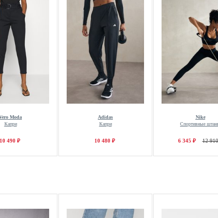
Vero Moda
Adidas
Nike
Капри
Капри
Спортивные штан
10 490 ₽
10 480 ₽
6 345 ₽
12 910