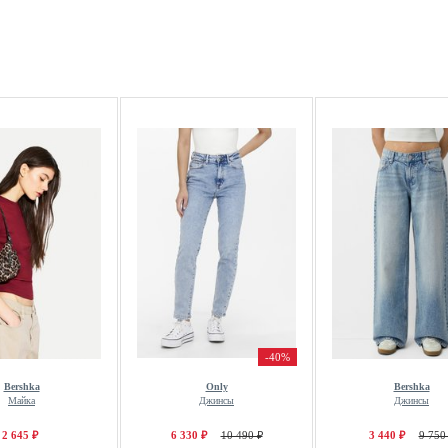
-40%
Bershka
Only
Bershka
Майка
Джинсы
Джинсы
2 645 ₽
6 330 ₽
10 490 ₽
3 440 ₽
9 750