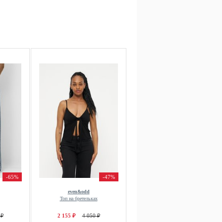
-65%
-47%
even&odd
Топ на бретельках
 ₽
2 155 ₽
4 050 ₽