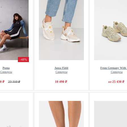
-48%
Puma
Anna Field
From Germany With
Сникерсы
Сникерсы
Сникерсы
0 ₽
23 310 ₽
10 490 ₽
от 25 430 ₽