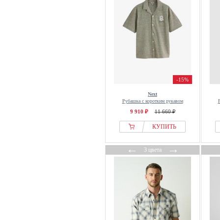
Patagonia
PAUL & JOE
Paul Smith
Pegador
Pepe Jeans
Pequs
-15%
Petrol Industries
Next
Picture Organic Clothing
Рубашка с коротким рукавом
Pier One
9 910 ₽
11 660 ₽
Pierre Cardin
КУПИТЬ
PIOMBO
←
→
PME LEGEND
3 цвета
Pockies
Polo Club
Prohibited
Project X Paris
Protest