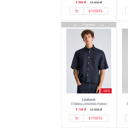
9 900 ₽
11 650 ₽
Schott
КУПИТЬ
Scotch & Soda
Seasalt Cornwall
←
→
5 цветов
Seaside
Seidensticker
Selected
Service Works
Siksilk
Sissy-Boy
Sister Jane
Sixth June
Slowear
-16%
Smartwool
Lindbergh
SOLID
Рубашка с коротким рукавом
Springfield
9 740 ₽
11 650 ₽
STHUGE
КУПИТЬ
Stockerpoint