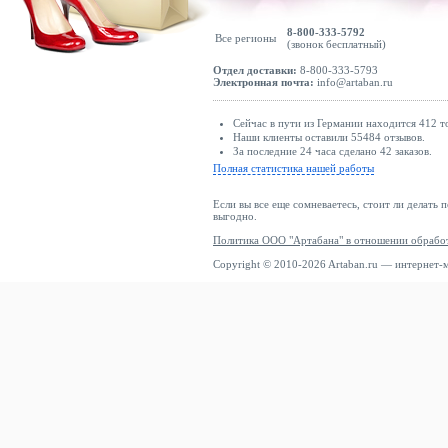
Versace
Versace Jeans Couture
8-800-333-5792
Все регионы
(звонок бесплатный)
Vilebrequin
Отдел доставки:
8-800-333-5793
Vivienne Westwood
Электронная почта:
info@artaban.ru
Volcom
Сейчас в пути из Германии находится 412 т
Von Dutch
Наши клиенты оставили 55484 отзывов.
За последние 24 часа сделано 42 заказов.
WE Fashion
Полная статистика нашей работы
WEEKDAY
Если вы все еще сомневаетесь, стоит ли делать 
Weekend Offender
выгодно.
WHISTLER
Политика ООО "Артабана" в отношении обрабо
Won Hundred
Copyright © 2010-2026 Artaban.ru — интернет-
WOOD WOOD
Woodbird
Wrangler
WRSTBHVR