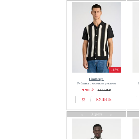
Icecream
Indicode
Irasuto Studios
Iriedaily
IUMAN Intimissimi
J.lindeberg
Jack & Jones
Jack & Jones PREMIUM
Jack Wolfskin
-15%
Jacks Sportswear
Lindbergh
Jaded London
Рубашка с коротким рукавом
Jan Vanderstorm
9 900 ₽
11 650 ₽
Jeff
КУПИТЬ
Jette
←
→
John Devin
3 цвета
JOOP! JEANS
Joules
JP1880