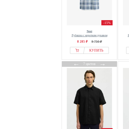
Le Temps Des Cerises
Lee
Lela & Buratti
-15%
Lerros
Next
Les Benjamins
Рубашка с коротким рукавом
8 285 ₽
9 750 ₽
Les Deux
Levis®
КУПИТЬ
Libertine-Libertine
←
→
7 цветов
Lindbergh
Lonsdale
Lyle & Scott
Mads Nørgaard
Maison Kitsuné
Mammut
Mango
Mans World
Marc OPolo