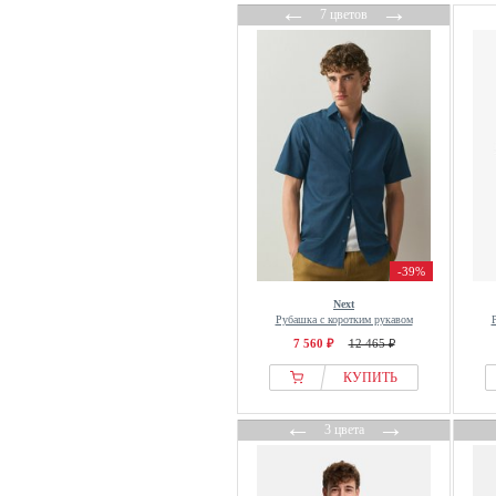
←
→
Stooker Men
7 цветов
STREET ONE MEN
Strellson Sportswear
SUBLEVEL
Suitable
Suitmeister
Superdry & Co
TAION
Ted Baker
TeeShoppen
-39%
The Kooples
Next
Рубашка с коротким рукавом
The New Originals
7 560 ₽
12 465 ₽
The North Face
КУПИТЬ
THE SET
The Sunshine Brand
←
→
3 цвета
Thinking MU
Threadbare