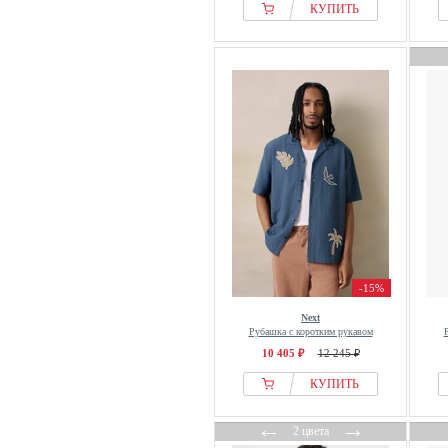
КУПИТЬ
Butcher of Blue
Calliope
Calvin Klein
Camel Active
Camp David
Carhartt WIP
CARISMA
CARLO COLUCCI
Carne Bollente
Casa Moda
CASH-MERE
-15%
Cast Iron
Next
Casual Friday
Рубашка с коротким рукавом
Cavalli Uomo
10 405 ₽
12 245 ₽
Cellbes of Sweden
КУПИТЬ
CHASIN
←
→
Clean Cut Copenhagen
2 цвета