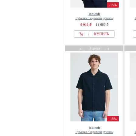
-15%
Reternity
Indicode
Revolution
Рубашка с коротким рукавом
RICANO
9 910 ₽
11 660 ₽
Rip Curl
КУПИТЬ
Rivvia Projects
←
→
Roark Running
3 цвета
Roberto Cavalli
Rocawear
Rossignol
RVCA
S.oliver
Salsa Jeans
Samsøe Samsøe
sandro
Sangar
-15%
Santa Cruz
Indicode
Рубашка с коротким рукавом
Schoffel