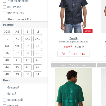
7 for all mankind
883 Police
9N1M SENSE
Abercrombie & Fitch
Размер
Adidas
-29%
XXS
adidas Golf Originals
XS
S
M
Adolfo Dominguez
Brandit
L
XL
XXL
3XL
Рубашка с коротким рукавом
Aigle
4XL
5XL
32
34
4 500 ₽
6 355 ₽
AllSaints
36
37
38
39
КУПИТЬ
Alpha Industries
40
41
42
43
America Today
←
→
2 цвета
44
45
46
47
Andrew James
48
49
50
51
Another Cotton Lab
Цвет
Antony morato
52
53
54
56
aprel
бежевый
58
60
62
Aries
белый
Arizona
бирюзовый
ARKET