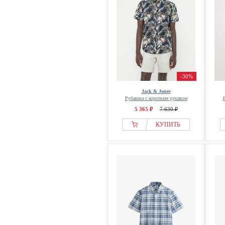
Junk De Luxe
Just Cavalli
Just Rhyse
Kaotiko
Kappahl
Karl Kani
-30%
Karl Lagerfeld
Jack & Jones
Рубашка с коротким рукавом
Key Largo
5 365 ₽
7 630 ₽
Kleinigkeit
КУПИТЬ
Klitmøller Collective
KOROSHI
Koton
Kronstadt
La Martina
LABFRESH
Lacoste
Lavecchia