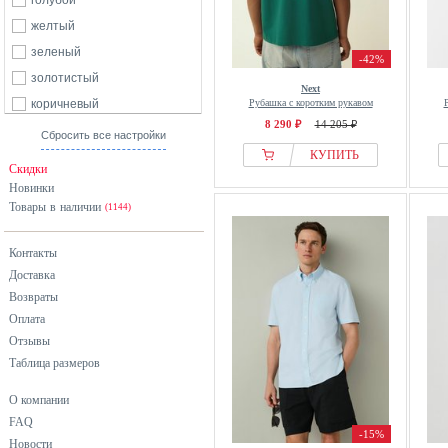
голубой
Armani Exchange
желтый
Armedangels
зеленый
-42%
ASPESI
золотистый
Next
Autograph
коричневый
Рубашка с коротким рукавом
8 290 ₽
14 205 ₽
Babista
красный
Сбросить все настройки
BadRhino
КУПИТЬ
оранжевый
Скидки
Baileys
разноцветный
Новинки
Balmohk
Товары в наличии
розовый
(1144)
Barbour
серебристый
Контакты
Barrow
серый
Доставка
Bather
синий
Возвраты
BDG Urban Outfitters
фиолетовый
Оплата
Beach Time
хаки
Отзывы
Bershka
Таблица размеров
черный
Billabong
О компании
Billionaire Boys Club
FAQ
-15%
Bläck
Новости