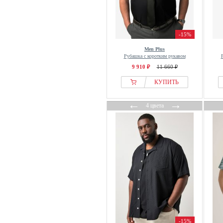
Emporio Armani
ENGBERS GERMANY
-15%
Essential Collective
ESTEEM
Men Plus
Рубашка с коротким рукавом
Eterna
9 910 ₽
11 660 ₽
Façonnable
КУПИТЬ
FAGUO
FARAH
←
→
4 цвета
FatFace
FAVELA
Felix Hardy
Feng Chen Wang
Fila
Filippa K
Filling Pieces
Finshley & Harding
Finshley & Harding London
-15%