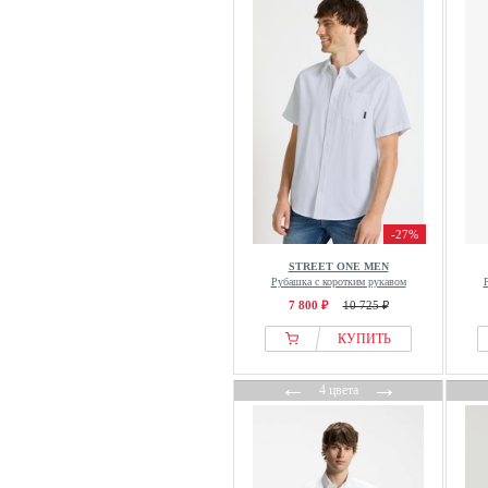
Cleptomanicx
Closed
CLOSURE London
Colucci
Columbia
CRAIG GREEN
Creeks
Crystal Paris
Damart
-27%
Dan John
STREET ONE MEN
Рубашка с коротким рукавом
Dc Shoes
7 800 ₽
10 725 ₽
Deeluxe
КУПИТЬ
DEF
Denim Factory
←
→
4 цвета
Denim Project
Desigual
Desoto