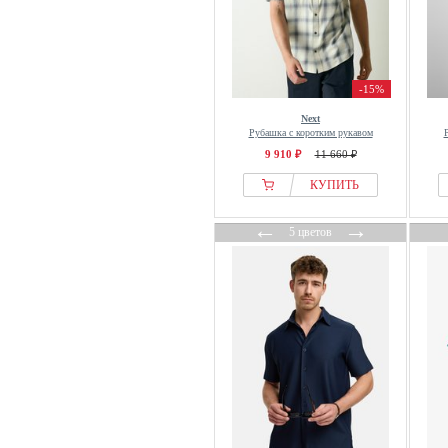
Pull&Bear
Puma
Pure Path
Quiksilver
-15%
R.D.D. ROYAL DENIM
Next
DIVISION
Рубашка с коротким рукавом
9 910 ₽
11 660 ₽
R2 Amsterdam
КУПИТЬ
rag & bone
Ragwear
←
→
5 цветов
Rains
Red Bull Racing x Pepe Jeans
REDEFINED REBEL
Redpoint
REELL
Regatta
Reiss
Replay Inc.
Resteröds