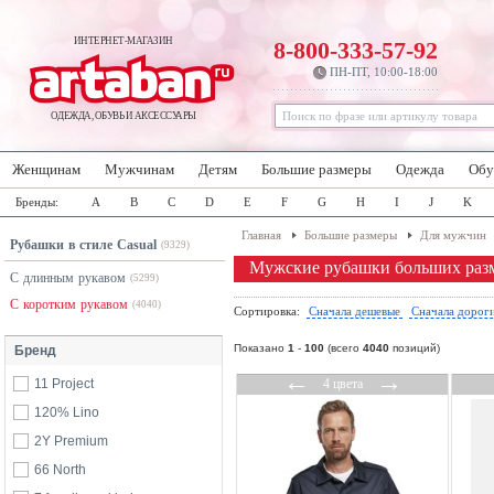
ИНТЕРНЕТ-МАГАЗИН
8-800-333-57-92
ПН-ПТ, 10:00-18:00
ОДЕЖДА, ОБУВЬ И АКСЕССУАРЫ
Женщинам
Мужчинам
Детям
Большие размеры
Одежда
Обу
Бренды:
A
B
C
D
E
F
G
H
I
J
K
Главная
Большие размеры
Для мужчин
Рубашки в стиле Casual
(9329)
Мужские рубашки больших разме
С длинным рукавом
(5299)
С коротким рукавом
(4040)
Сортировка:
Сначала дешевые
Сначала дорог
Показано
1
-
100
(всего
4040
позиций)
Бренд
←
→
11 Project
4 цвета
120% Lino
2Y Premium
66 North