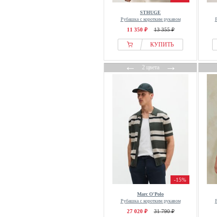
Fjallraven
STHUGE
Former
Рубашка с коротким рукавом
11 350 ₽
13 355 ₽
FQ1924
Frank Dandy
КУПИТЬ
Fred Perry
←
→
2 цвета
From Germany With Love
FUBU
Fynch Hatton
G-star Raw
Gabba
Gabbiano
GANT
GAP
Garcia
-15%
GAS
Marc O'Polo
GCDS
Рубашка с коротким рукавом
Gianni Kavanagh
27 020 ₽
31 790 ₽