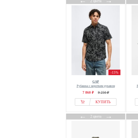
←
→
2 цвета
OFF-WHITE
OFFICINE GENERALE
Olymp
OLYMP Level Five
Olymp Luxor
OMBRE
On Vacation
One Redox
ONeill
-15%
Only & Sons
GAP
Рубашка с коротким рукавом
OppoSuits
7 860 ₽
9 250 ₽
Original Penguin
КУПИТЬ
Oscar Jacobson
OVS
←
→
2 цвета
Paddocks
PALM ANGELS
Pas de Monaco