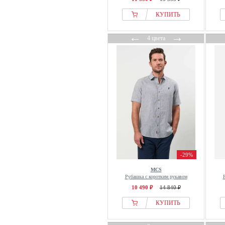
Mr Ukko
КУПИТЬ
MSGM
Multiply Apparel
←
→
4 цвета
Mustang
Nanushka
Napapijri
New Era
New Look
Next
Nils Sundström
NN.07
NO EXCESS
-29%
North Sails
MCS
NOWADAYS
Рубашка с коротким рукавом
NZA New Zealand Auckland
10 490 ₽
14 840 ₽
Oakley
КУПИТЬ
Obey Clothing
Odlo