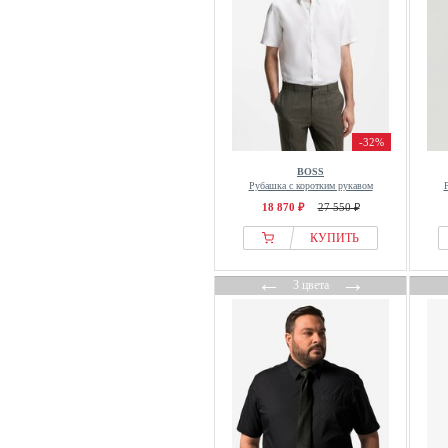
Dickies
Diesel
Distorted People
Dobber
DOUBLE A BY W.W.
Dr.Denim
-32%
Drykorn
BOSS
DSQUARED2
Рубашка с коротким рукавом
Dstrezzed
18 870 ₽
27 550 ₽
Ecko Unltd.
КУПИТЬ
ECOALF
←
→
3 цвета
Ed Hardy
Edwin
Eight2Nine
Element
Elias Rumelis
ellesse
Emilio Adani