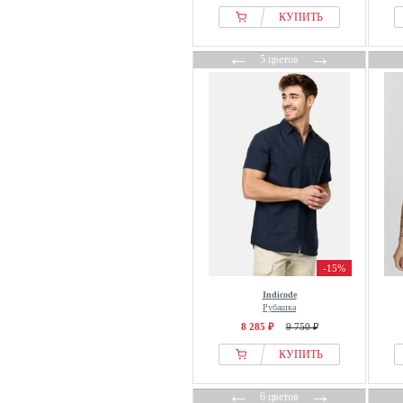
GIORDANO
КУПИТЬ
Good For Nothing
←
→
Guess
5 цветов
H.I.S
Hackett London
Han Kjøbenhavn
Heathe
HECHTER PARIS
Henrik Vibskov
Holebrook
Hollister Co.
Holzweiler
-15%
Honesty Rules
Indicode
Рубашка
House of Sunny
8 285 ₽
9 750 ₽
HUF
КУПИТЬ
ICEBERG
Icebreaker
←
→
6 цветов