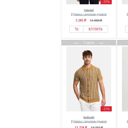
-55%
Marc OPolo DENIM
Marimekko
Selected
Рубашка с коротким рукавом
Market
5 285 ₽
11 660 ₽
Marks & Spencer
КУПИТЬ
Massimo Dutti
MATINIQUE
←
→
3 цвета
MAUVAIS
MCM
MCS
MELA
Men Plus
Mexx
MEY
Minimum
Missoni
-15%
Mos Mosh Gallery
Indicode
MR MARVIS
Рубашка с коротким рукавом
11 350 ₽
13 355 ₽