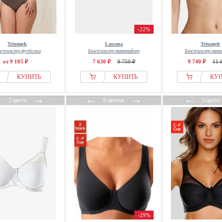
-22%
Triumph
Lascana
Triumph
стгальтер-футболка
Бюстгальтер-минимайзер
Бюстгальтер-мин
от 9 105 ₽
7 630 ₽
9 750 ₽
9 740 ₽
11 
КУПИТЬ
КУПИТЬ
КУ
←
→
←
→
←
3 цвета
8 цветов
3 цвета
-29%