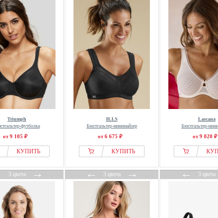
Triumph
H.I.S
Lascana
стгальтер-футболка
Бюстгальтер-минимайзер
Бюстгальтер-мин
от 9 105 ₽
от 6 675 ₽
от 9 020 ₽
КУПИТЬ
КУПИТЬ
КУ
←
→
←
→
←
3 цвета
3 цвета
3 цвета