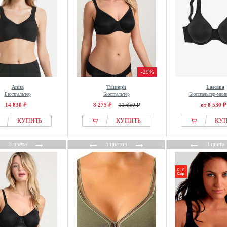
-29%
Anita
Triumph
Lascana
Бюстгальтер
Бюстгальтер
Бюстгальтер-мин
14 830 ₽
8 275 ₽
11 650 ₽
от 8 530 ₽
КУПИТЬ
КУПИТЬ
КУ
←
→
←
→
←
3 цвета
5 цветов
3 цвета