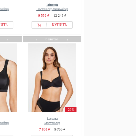
Triumph
имайзер
Бюстгальтер-минимайзер
9 550 ₽
12 245 ₽
ПИТЬ
КУПИТЬ
→
←
→
6 цветов
-20%
Lascana
имайзер
Бюстгальтер
7 800 ₽
9 750 ₽