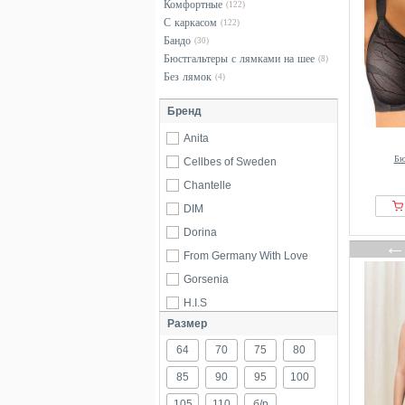
Комфортные
(122)
С каркасом
(122)
Бандо
(30)
Бюстгальтеры с лямками на шее
(8)
Без лямок
(4)
Бренд
Anita
Бю
Cellbes of Sweden
Chantelle
DIM
Dorina
From Germany With Love
Gorsenia
H.I.S
Размер
Hunkemöller
64
Lascana
70
75
80
Lindex
85
90
95
100
Naturana
105
110
б/р