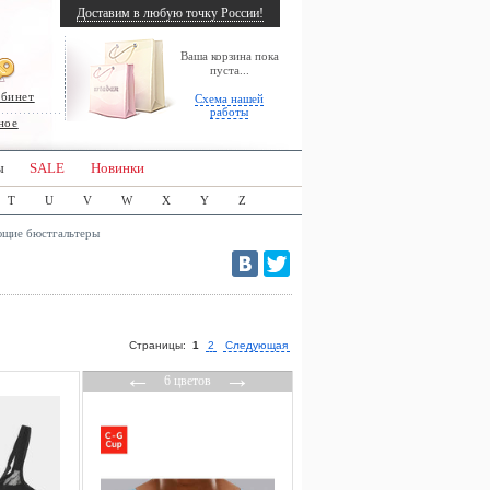
Доставим в любую точку России!
Ваша корзина пока
пуста...
абинет
Схема нашей
работы
ное
ы
SALE
Новинки
T
U
V
W
X
Y
Z
щие бюстгальтеры
Страницы:
1
2
Следующая
←
→
6 цветов