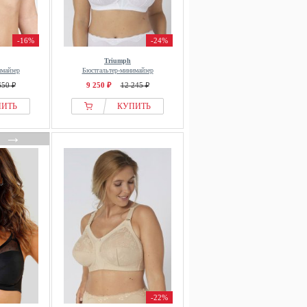
-16%
-24%
Triumph
имайзер
Бюстгальтер-минимайзер
650 ₽
9 250 ₽
12 245 ₽
ПИТЬ
КУПИТЬ
→
-22%