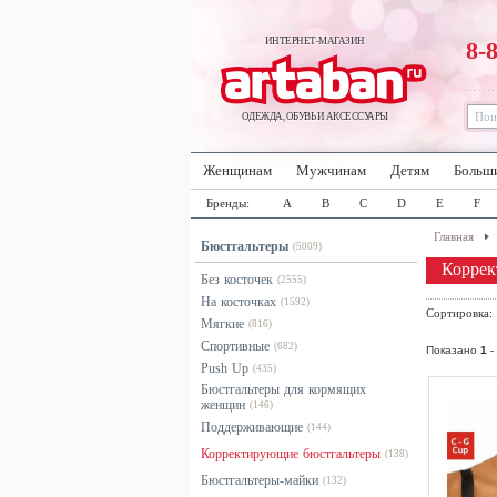
ИНТЕРНЕТ-МАГАЗИН
8-
ОДЕЖДА, ОБУВЬ И АКСЕССУАРЫ
Женщинам
Мужчинам
Детям
Больш
Бренды:
A
B
C
D
E
F
Главная
Бюстгальтеры
(5009)
Коррек
Без косточек
(2555)
На косточках
(1592)
Сортировка
Мягкие
(816)
Спортивные
(682)
Показано
1
-
Push Up
(435)
Бюстгальтеры для кормящих
женщин
(146)
Поддерживающие
(144)
Корректирующие бюстгальтеры
(138)
Бюстгальтеры-майки
(132)