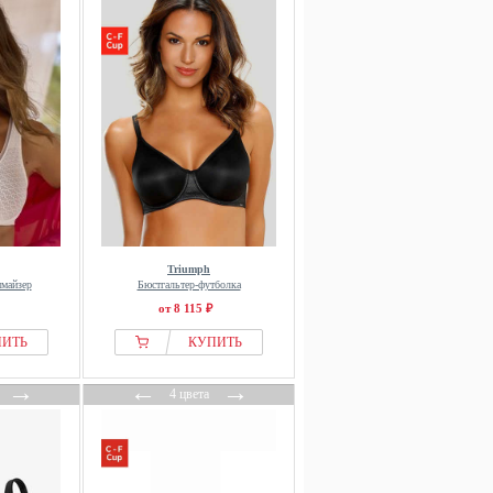
Triumph
имайзер
Бюстгальтер-футболка
от 8 115 ₽
ПИТЬ
КУПИТЬ
→
←
→
4 цвета