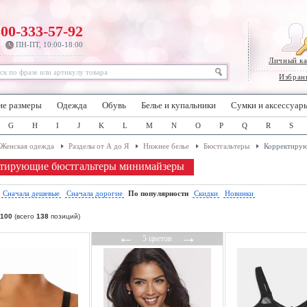
800-333-57-92
ПН-ПТ, 10:00-18:00
Личный к
Избран
ие размеры
Одежда
Обувь
Белье и купальники
Сумки и аксессуар
G
H
I
J
K
L
M
N
O
P
Q
R
S
Женская одежда
Разделы от А до Я
Нижнее белье
Бюстгальтеры
Корректирую
тирующие бюстгальтеры минимайзеры
:
Сначала дешевые
Сначала дорогие
По популярности
Скидки
Новинки
100
(всего
138
позиций)
←
→
5 цветов