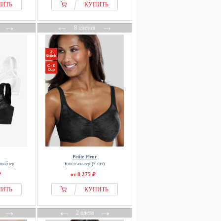
ПИТЬ
КУПИТЬ
→
←
→
8 цветов
Petite Fleur
имайзер
Бюстгальтер (2 шт)
₽
от 8 275 ₽
ПИТЬ
КУПИТЬ
→
←
→
2 цвета