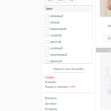
Next
Цвет
Nuance
бежевый
Petite Fleur
белый
Susa
Бю
бирюзовый
Triaction By Triumph
голубой
Triumph
желтый
Ulla Popken
зеленый
Zizzi
коричневый
красный
оранжевый
Сбросить все настройки
розовый
Скидки
серебристый
Новинки
Товары в наличии
серый
(1144)
синий
Контакты
фиолетовый
Доставка
хаки
Возвраты