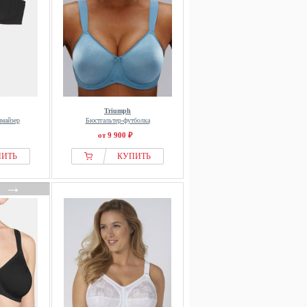
Triumph
имайзер
Бюстгальтер-футболка
от 9 900 ₽
ПИТЬ
КУПИТЬ
→