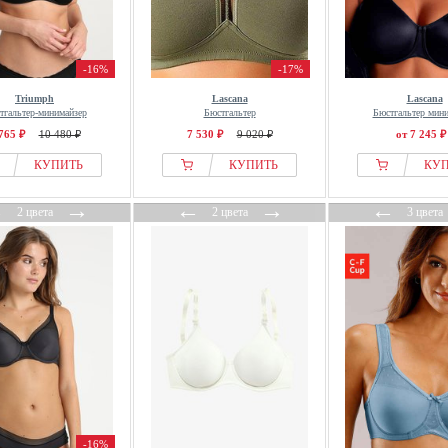
-16%
-17%
Triumph
Lascana
Lascana
тгальтер-минимайзер
Бюстгальтер
Бюстгальтер мин
765 ₽
10 480 ₽
7 530 ₽
9 020 ₽
от 7 245 ₽
КУПИТЬ
КУПИТЬ
КУ
←
→
←
→
←
2 цвета
2 цвета
3 цвета
-16%