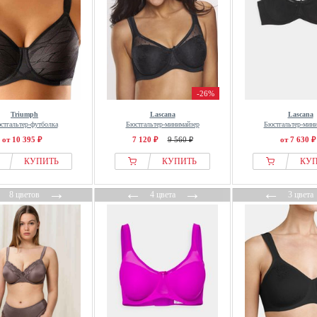
-26%
Triumph
Lascana
Lascana
стгальтер-футболка
Бюстгальтер-минимайзер
Бюстгальтер-мин
от 10 395 ₽
7 120 ₽
9 560 ₽
от 7 630 ₽
КУПИТЬ
КУПИТЬ
КУ
←
→
←
→
←
8 цветов
4 цвета
3 цвета