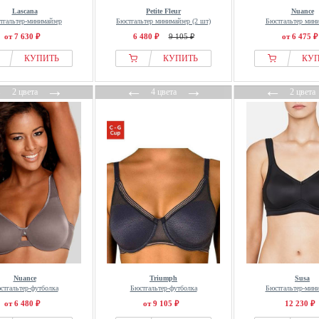
Lascana
Petite Fleur
Nuance
тгальтер-минимайзер
Бюстгальтер минимайзер (2 шт)
Бюстгальтер мин
от 7 630 ₽
6 480 ₽
9 105 ₽
от 6 475 ₽
КУПИТЬ
КУПИТЬ
КУ
←
→
←
→
←
2 цвета
4 цвета
2 цвета
Nuance
Triumph
Susa
стгальтер-футболка
Бюстгальтер-футболка
Бюстгальтер-мин
от 6 480 ₽
от 9 105 ₽
12 230 ₽