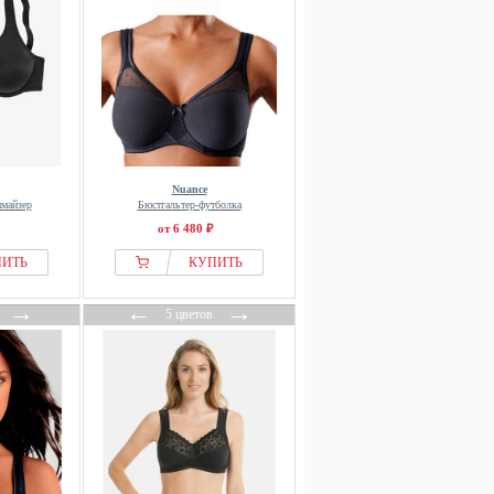
Nuance
имайзер
Бюстгальтер-футболка
от 6 480 ₽
ПИТЬ
КУПИТЬ
→
←
→
5 цветов