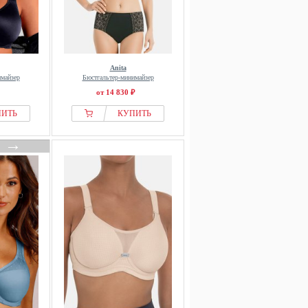
Anita
имайзер
Бюстгальтер-минимайзер
от 14 830 ₽
ПИТЬ
КУПИТЬ
→