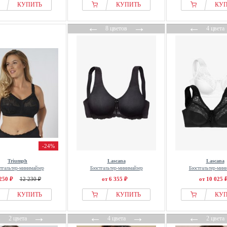
КУПИТЬ
КУПИТЬ
КУ
←
→
←
8 цветов
4 цвета
-24%
Triumph
Lascana
Lascana
тгальтер-минимайзер
Бюстгальтер-минимайзер
Бюстгальтер-мин
250 ₽
12 230 ₽
от 6 355 ₽
от 10 025 
КУПИТЬ
КУПИТЬ
КУ
←
→
←
→
←
2 цвета
4 цвета
2 цвета