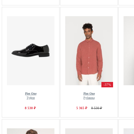
-37%
Pier One
Pier One
Туфли
Рубашка
8 530 ₽
5 365 ₽
8 530 ₽