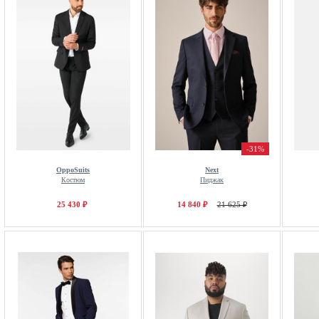
-31%
OppoSuits
Next
Костюм
Пиджак
25 430 ₽
14 840 ₽
21 625 ₽