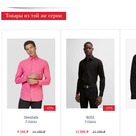
Товары из той же серии
-15%
-25%
OppoSuits
BOSS
Рубашка
Рубашка
9 500 ₽
11 180 ₽
15 890 ₽
21 190 ₽