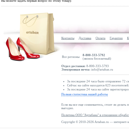
Вы можете задать первый вопрос по этому товару.
Контакты
Доставка
Оплата
Гарантии
К
8-800-333-5792
Все регионы
(звонок бесплатный)
Отдел доставки:
8-800-333-5793
Электронная почта:
info@artaban.ru
За последние 24 часа было отправлено 72 с
Сейчас на сайте находится 623 посетителей
За последние 24 часа на сайте зарегистриро
Полная статистика нашей работы
Если вы все еще сомневаетесь, стоит ли делать 
выгодно.
Политика ООО "Артабана" в отношении обрабо
Copyright © 2010-2026 Artaban.ru — интернет-