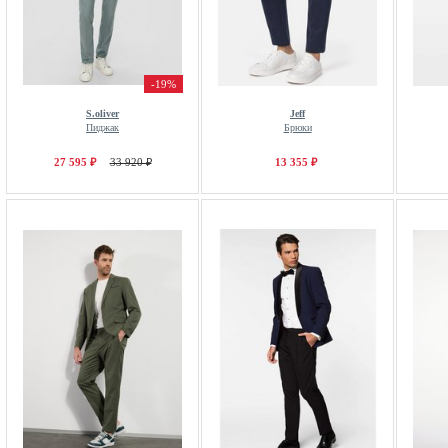
-19%
S.oliver
Jeff
Пиджак
Брюки
27 595 ₽
33 920 ₽
13 355 ₽