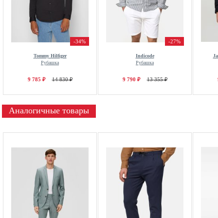
-34%
-27%
Tommy Hilfiger
Indicode
J
Рубашка
Рубашка
9 785 ₽
14 830 ₽
9 790 ₽
13 355 ₽
Аналогичные товары