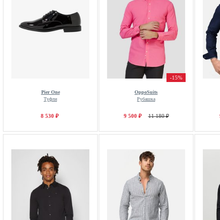
-15%
Pier One
OppoSuits
Туфли
Рубашка
8 530 ₽
9 500 ₽
11 180 ₽