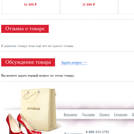
42 400 ₽
31 800 ₽
Отзывы о товаре
К данному товару пока ещё нет ни одного отзыва.
Обсуждение товара
Задать вопрос >>
Вы можете задать первый вопрос по этому товару.
Контакты
Доставка
Оплата
Гарантии
К
8-800-333-5792
Все регионы