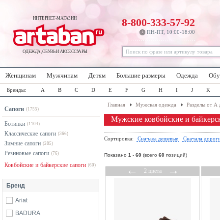
ИНТЕРНЕТ-МАГАЗИН
8-800-333-57-92
ПН-ПТ, 10:00-18:00
ОДЕЖДА, ОБУВЬ И АКСЕССУАРЫ
Женщинам
Мужчинам
Детям
Большие размеры
Одежда
Обу
Бренды:
A
B
C
D
E
F
G
H
I
J
K
Главная
Мужская одежда
Разделы от А 
Сапоги
(1755)
Мужские ковбойские и байкерс
Ботинки
(1104)
Классические сапоги
(366)
Сортировка:
Сначала дешевые
Сначала дорог
Зимние сапоги
(285)
Резиновые сапоги
(76)
Показано
1
-
60
(всего
60
позиций)
Ковбойские и байкерские сапоги
(60)
←
→
2 цвета
Бренд
Ariat
BADURA