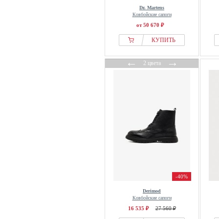
Dr. Martens
Ковбойские сапоги
от 50 670 ₽
КУПИТЬ
←
→
2 цвета
-40%
Derimod
Ковбойские сапоги
16 535 ₽
27 560 ₽