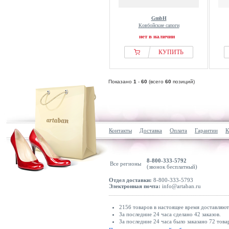
GmbH
Ковбойские сапоги
нет в наличии
КУПИТЬ
Показано
1
-
60
(всего
60
позиций)
Контакты
Доставка
Оплата
Гарантии
К
8-800-333-5792
Все регионы
(звонок бесплатный)
Отдел доставки:
8-800-333-5793
Электронная почта:
info@artaban.ru
2156 товаров в настоящее время доставляю
За последние 24 часа сделано 42 заказов.
За последние 24 часа было заказано 72 това