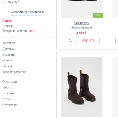
Pier One
черный
Rombaut
Сбросить все настройки
Toga
NEW
Скидки
Tom Tailor
YOURTURN
Новинки
Ковбойские сапоги
Wittchen
Товары в наличии
(1144)
11 660 ₽
Wojas
КУПИТЬ
Won Hundred
Контакты
Доставка
YOURTURN
Возвраты
Zign
Оплата
Отзывы
Таблица размеров
О компании
FAQ
Новости
Статьи
Статистика