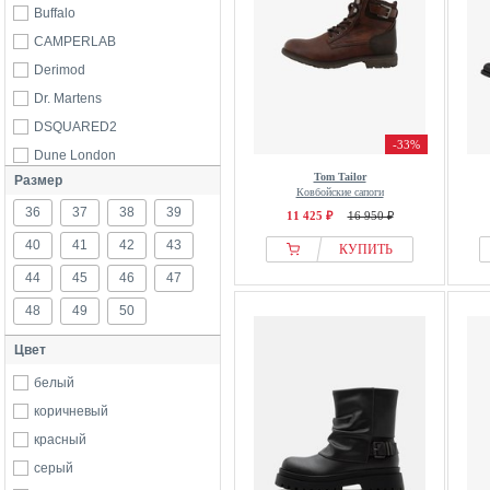
Buffalo
CAMPERLAB
Derimod
Dr. Martens
DSQUARED2
-33%
Dune London
Tom Tailor
Размер
GINO ROSSI
Ковбойские сапоги
36
GmbH
37
38
39
11 425 ₽
16 950 ₽
Harley Davidson
40
41
42
43
КУПИТЬ
HESCHUNG
44
45
46
47
Kazar
48
49
50
Koi Footwear
Цвет
Lloyd
Melvin & Hamilton
белый
New Rock
коричневый
Next
красный
Palladium
серый