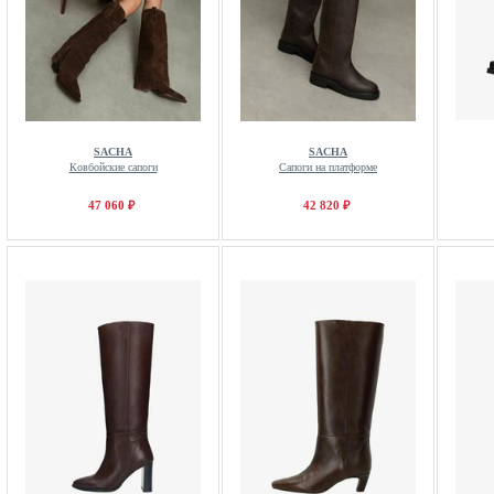
SACHA
SACHA
Ковбойские сапоги
Сапоги на платформе
47 060 ₽
42 820 ₽