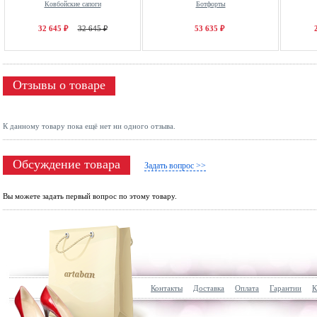
Ковбойские сапоги
Ботфорты
32 645 ₽
32 645 ₽
53 635 ₽
Отзывы о товаре
К данному товару пока ещё нет ни одного отзыва.
Обсуждение товара
Задать вопрос >>
Вы можете задать первый вопрос по этому товару.
Контакты
Доставка
Оплата
Гарантии
К