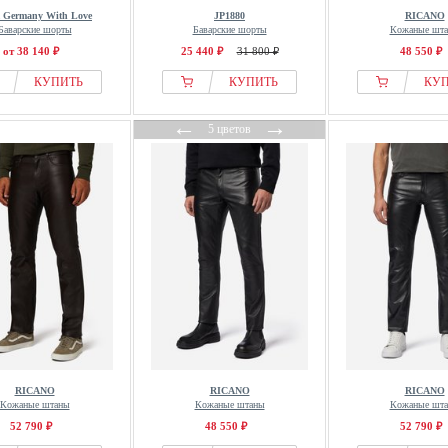
 Germany With Love
JP1880
RICANO
Баварские шорты
Баварские шорты
Кожаные шт
от 38 140 ₽
25 440 ₽
31 800 ₽
48 550 ₽
КУПИТЬ
КУПИТЬ
КУ
←
→
5 цветов
RICANO
RICANO
RICANO
Кожаные штаны
Кожаные штаны
Кожаные шт
52 790 ₽
48 550 ₽
52 790 ₽