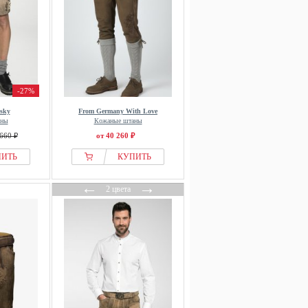
-27%
sky
From Germany With Love
аны
Кожаные штаны
660 ₽
от 40 260 ₽
ПИТЬ
КУПИТЬ
←
→
2 цвета