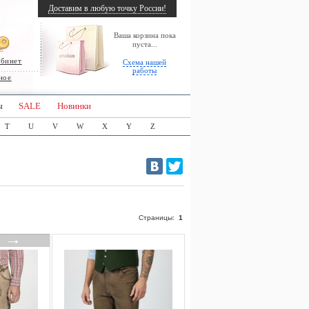
Доставим в любую точку России!
Ваша корзина пока
пуста...
абинет
Схема нашей
работы
ное
ы
SALE
Новинки
T
U
V
W
X
Y
Z
Страницы:
1
→