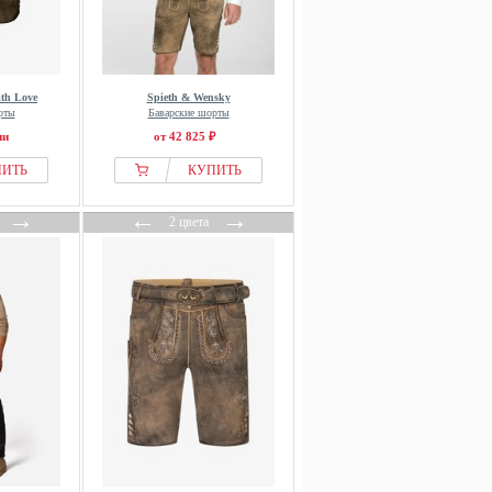
th Love
Spieth & Wensky
рты
Баварские шорты
ии
от 42 825 ₽
ПИТЬ
КУПИТЬ
→
←
→
2 цвета