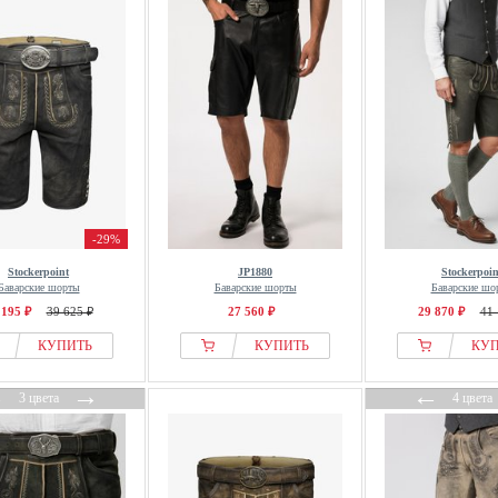
-29%
Stockerpoint
JP1880
Stockerpoin
Баварские шорты
Баварские шорты
Баварские шо
 195 ₽
39 625 ₽
27 560 ₽
29 870 ₽
41 
КУПИТЬ
КУПИТЬ
КУ
←
→
←
3 цвета
4 цвета