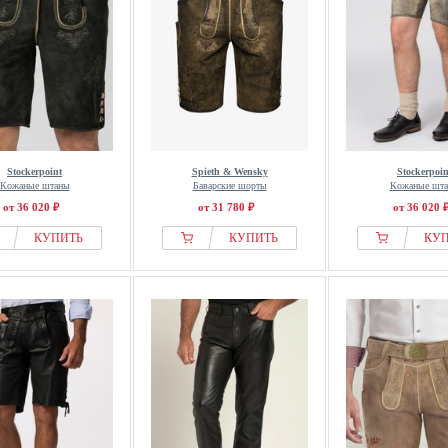
Stockerpoint
Spieth & Wensky
Stockerpoin
Кожаные штаны
Баварские шорты
Кожаные шт
от 36 020 ₽
от 31 780 ₽
от 36 020 
КУПИТЬ
КУПИТЬ
КУ