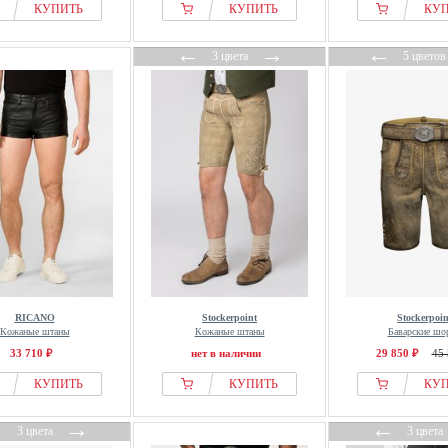
КУПИТЬ
КУПИТЬ
КУ
←
→
←
3 цвета
5 цветов
RICANO
Stockerpoint
Stockerpoin
Кожаные штаны
Кожаные штаны
Баварские шо
33 710 ₽
нет в наличии
29 850 ₽
45 
КУПИТЬ
КУПИТЬ
КУ
←
→
←
3 цвета
3 цвета