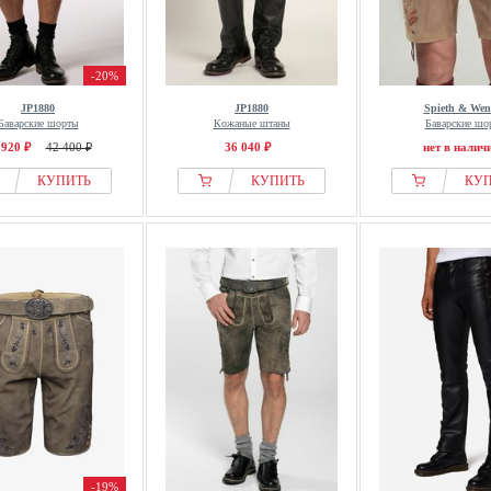
-20%
JP1880
JP1880
Spieth & Wen
Баварские шорты
Кожаные штаны
Баварские шо
 920 ₽
42 400 ₽
36 040 ₽
нет в налич
КУПИТЬ
КУПИТЬ
КУ
-19%