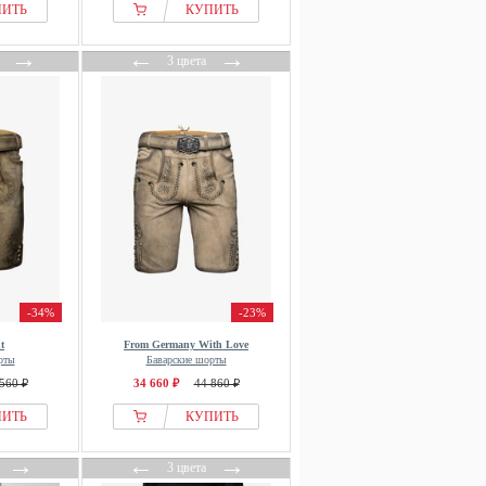
ПИТЬ
КУПИТЬ
→
←
→
3 цвета
-34%
-23%
t
From Germany With Love
рты
Баварские шорты
560 ₽
34 660 ₽
44 860 ₽
ПИТЬ
КУПИТЬ
→
←
→
3 цвета