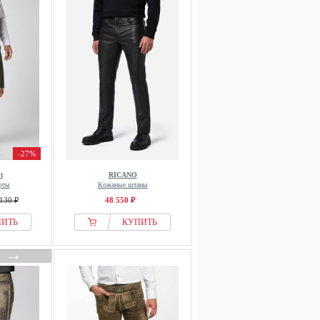
-27%
t
RICANO
рты
Кожаные штаны
130 ₽
48 550 ₽
ПИТЬ
КУПИТЬ
→