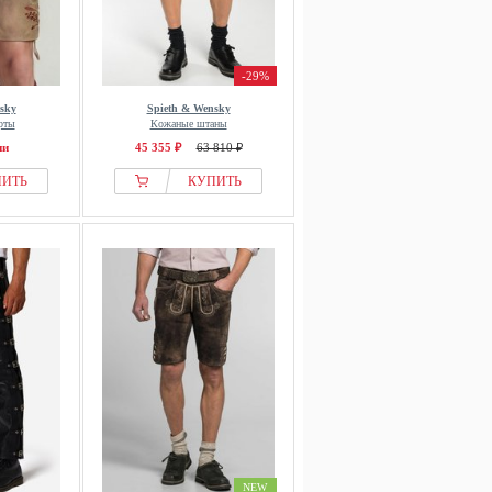
-29%
sky
Spieth & Wensky
рты
Кожаные штаны
ии
45 355 ₽
63 810 ₽
ПИТЬ
КУПИТЬ
NEW