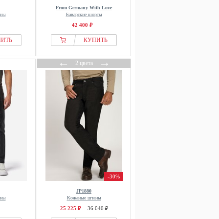
From Germany With Love
аны
Баварские шорты
42 400 ₽
ПИТЬ
КУПИТЬ
←
→
2 цвета
-30%
JP1880
аны
Кожаные штаны
25 225 ₽
36 040 ₽