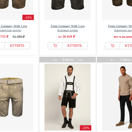
-16%
 Germany With Love
From Germany With Love
From Germany Wi
Баварские шорты
Кожаные штаны
Баварские шо
 735 ₽
42 380 ₽
от 36 020 ₽
нет в налич
КУПИТЬ
КУПИТЬ
КУ
←
→
←
4 цвета
3 цвета
-20%