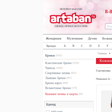
ИНТЕРНЕТ-МАГАЗИН
8-
ОДЕЖДА, ОБУВЬ И АКСЕССУАРЫ
Женщинам
Мужчинам
Детям
Больш
Бренды:
A
B
C
D
E
F
Главная
Брюки
(5932)
Кожаны
Классические брюки
(3246)
Чиносы
(1069)
Сортировка
Спортивные штаны
(853)
Льняные брюки
(697)
Показано
1
-
Брюки карго
(669)
Вельветовые брюки
(179)
Кожаные штаны и шорты
(69)
Бренд