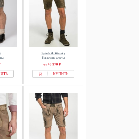
t
Spieth & Wensky
аны
Баварские шорты
₽
от 48 970 ₽
ПИТЬ
КУПИТЬ