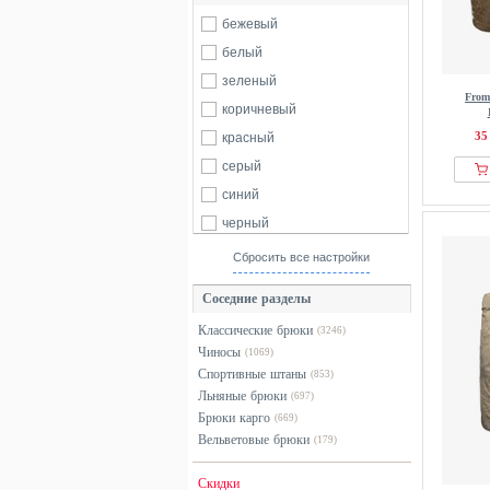
бежевый
62
64
66
68
белый
70
зеленый
From
коричневый
35
красный
серый
синий
черный
Сбросить все настройки
Соседние разделы
Классические брюки
(3246)
Чиносы
(1069)
Спортивные штаны
(853)
Льняные брюки
(697)
Брюки карго
(669)
Вельветовые брюки
(179)
Скидки