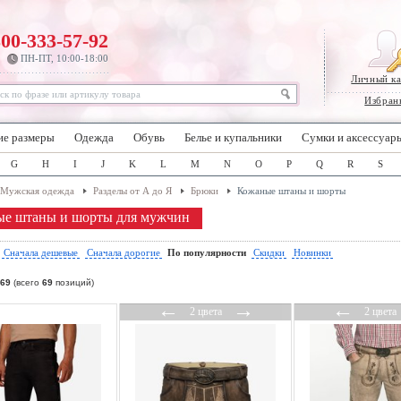
800-333-57-92
ПН-ПТ, 10:00-18:00
Личный к
Избран
ие размеры
Одежда
Обувь
Белье и купальники
Сумки и аксессуар
G
H
I
J
K
L
M
N
O
P
Q
R
S
Мужская одежда
Разделы от А до Я
Брюки
Кожаные штаны и шорты
е штаны и шорты для мужчин
:
Сначала дешевые
Сначала дорогие
По популярности
Скидки
Новинки
69
(всего
69
позиций)
←
→
←
2 цвета
2 цвета