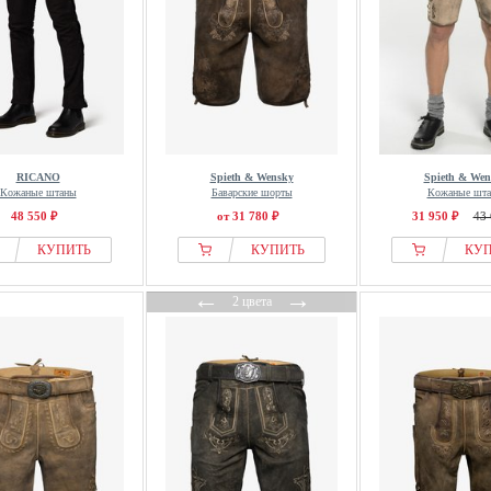
RICANO
Spieth & Wensky
Spieth & Wen
Кожаные штаны
Баварские шорты
Кожаные шт
48 550 ₽
от 31 780 ₽
31 950 ₽
43 
КУПИТЬ
КУПИТЬ
КУ
←
→
2 цвета