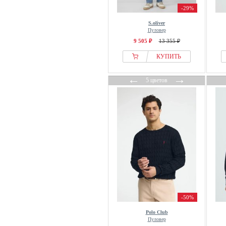
THE SET
-29%
The Sunshine Brand
S.oliver
Пуловер
Thinking MU
9 505 ₽
13 355 ₽
Threadbare
КУПИТЬ
Tiger of Sweden
Timberland
←
→
5 цветов
Tom Tailor
Tommy Hilfiger
Trussardi
U.S. Polo Assn.
Unfair Athletics
United Colors of Benetton
United Labels
Urban Classics
Van Gils
-50%
Vanguard
Polo Club
Vans
Пуловер