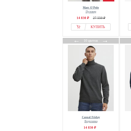
Guess
Marc O'Polo
H.I.S
Пуловер
Hackett London
14 830 ₽
27 550 ₽
HAJO
КУПИТЬ
Han Kjøbenhavn
←
→
Harmont & Blaine
10 цветов
Harper & Neyer
HECHTER PARIS
Henrik Vibskov
Hessnatur
Holebrook
Hollister Co.
Holzweiler
Honesty Rules
HUF
ICEBERG
Casual Friday
Водолазка
Icecream
14 830 ₽
iets frans...