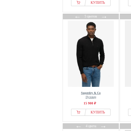
CARISMA
КУПИТЬ
Carl Gross
←
→
CARLO COLUCCI
5 цветов
Carne Bollente
Casa Moda
CASH-MERE
Cast Iron
Casual Friday
Cavalli Uomo
CG – Club of Gents
CHASIN
Cipo & Baxx
Clean Cut Copenhagen
Superdry & Co
Пуловер
Closed
15 900 ₽
Colucci
КУПИТЬ
Cotton Soul
CRAIG GREEN
←
→
4 цвета
Dalle Piane Cashmere