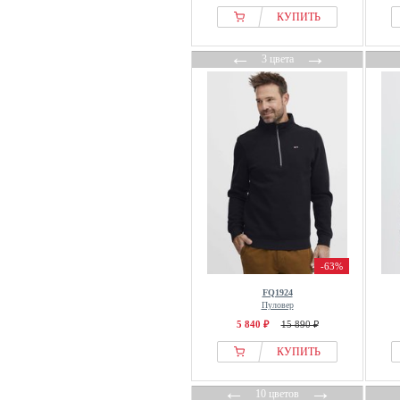
КУПИТЬ
Indicode
Iriedaily
←
→
3 цвета
IUMAN Intimissimi
J.lindeberg
J.LINDEBERG Sports
Jack & Jones
Jack & Jones PREMIUM
Jacks Sportswear
JACOB COHEN
Jeff
Jette
-63%
JJ Rebel
FQ1924
John Devin
Пуловер
John Henric
5 840 ₽
15 890 ₽
Johnny Urban
КУПИТЬ
JOOP! JEANS
←
→
Jordan
10 цветов