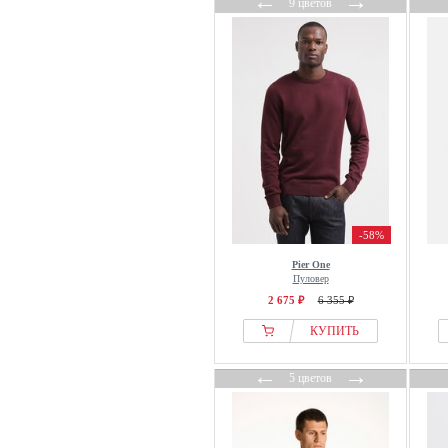
←
→
9 цветов
Profuomo
Prohibited
Pull&Bear
Puma
Pure Path
Quiksilver
R.D.D. ROYAL DENIM
DIVISION
rag & bone
-58%
Ragman
Ragwear
Pier One
Пуловер
Re:Covered
2 675 ₽
6 355 ₽
REDEFINED REBEL
КУПИТЬ
REELL
Reiss
←
→
5 цветов
Replay
Reslad
RESPECT