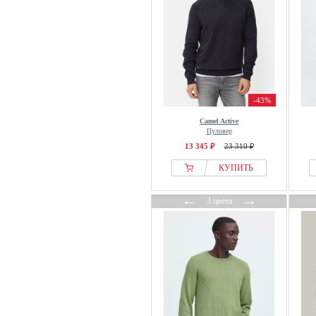
ellesse
Emilio Adani
Emporio Armani
ENGBERS GERMANY
ESTEEM
-43%
Façonnable
FAGUO
Camel Active
Пуловер
Falconeri
13 345 ₽
23 310 ₽
Falke
КУПИТЬ
FARAH
FatFace
←
→
3 цвета
FAVELA
Felix Hardy
Filippa K
Filling Pieces
Finshley & Harding
Fjallraven