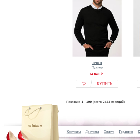
JP1880
Пуловер
14 840 ₽
КУПИТЬ
Показано
1
-
100
(всего
2433
позиций)
Контакты
Доставка
Оплата
Гарантии
К