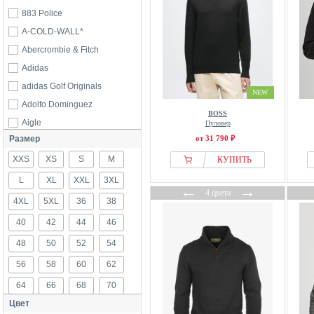
883 Police
A-COLD-WALL*
Abercrombie & Fitch
Adidas
adidas Golf Originals
NEW
Adolfo Dominguez
BOSS
Aigle
Пуловер
Размер
от 31 790 ₽
AllSaints
XXS
Alpha Industries
XS
S
M
КУПИТЬ
America Today
L
XL
XXL
3XL
←
→
4 цвета
American Vintage
4XL
5XL
36
38
ANNARR
40
42
44
46
Another Cotton Lab
48
50
52
54
Antony morato
56
58
60
62
aprel
64
66
68
70
Arizona
Цвет
ARKET
72
74
76
80