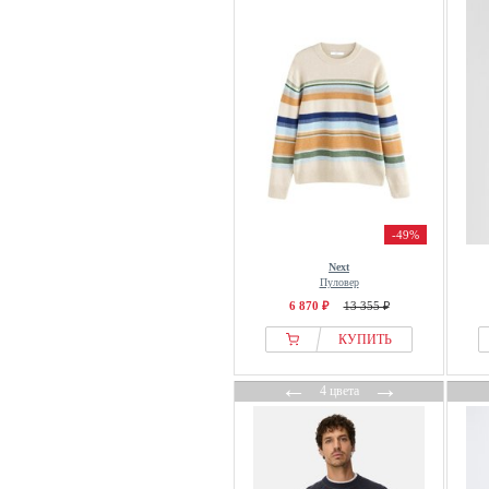
Dan John
DANISH ENDURANCE
Dc Shoes
DEF
DELMAO
Desigual
Dickies
Diesel
-49%
DOUBLE A BY W.W.
Next
Drykorn
Пуловер
DSQUARED2
6 870 ₽
13 355 ₽
Dstrezzed
КУПИТЬ
Ecko Unltd.
←
→
4 цвета
ECOALF
Ed Hardy
Element
Elias Rumelis