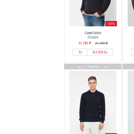
MAUVAIS
Mavi
MCS
-44%
MELA
Minimum
Camel Active
Пуловер
Miracle of Denim
11 785 ₽
21 190 ₽
Missoni
КУПИТЬ
MM6 Maison Margiela
MO
←
→
3 цвета
Mos Mosh Gallery
Moschino
MR MARVIS
Mustang
Nanushka
Napapijri
New Era
New Look
Next