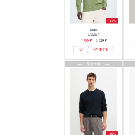
Former
FQ1924
Fred Perry
-44%
FROM FUTURE
Blend
From Germany With Love
Пуловер
4 755 ₽
8 520 ₽
FTC Cashmere
Fynch Hatton
КУПИТЬ
G-star Raw
←
→
5 цветов
Gabba
Gabbiano
GANT
GAP
Garcia
GAS
GCDS
Giesswein
GOBI Cashmere
-46%