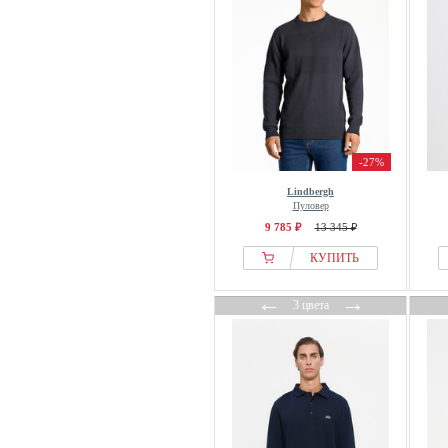
Resteröds
Reternity
Revolution
Rocawear
RODIER
Rossignol
-27%
RVCA
Lindbergh
S.oliver
Пуловер
9 785 ₽
13 345 ₽
Salsa Jeans
КУПИТЬ
Samsøe Samsøe
sandro
←
→
3 цвета
Santa Cruz
Scalpers
Schott
Scotch & Soda
Seasalt Cornwall
Seidensticker