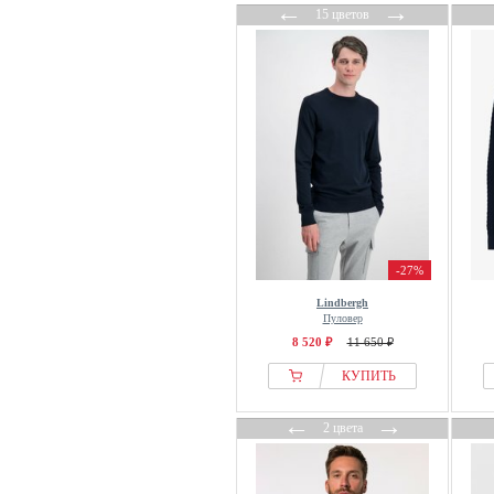
←
→
15 цветов
-27%
Lindbergh
Пуловер
8 520 ₽
11 650 ₽
КУПИТЬ
←
→
2 цвета