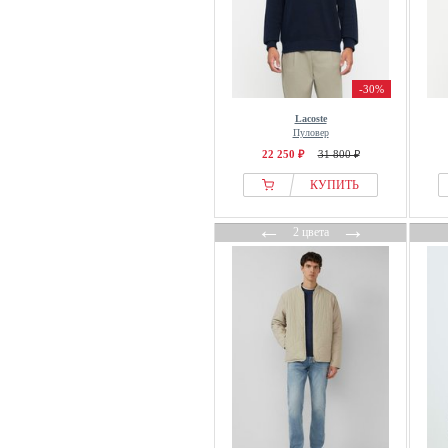
Selected
Seve
Siksilk
-30%
Slowear
Lacoste
Snoopy
Пуловер
SOLID
22 250 ₽
31 800 ₽
Springfield
КУПИТЬ
STHUGE
←
→
STREET ONE MEN
2 цвета
Suitable
Superdry & Co
Surf Inc.
TAION
TATUUM
The Kooples
The New Originals
The Ragged Priest