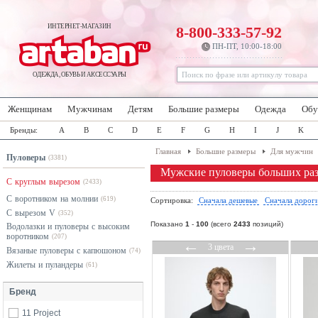
ИНТЕРНЕТ-МАГАЗИН
8-800-333-57-92
ПН-ПТ, 10:00-18:00
ОДЕЖДА, ОБУВЬ И АКСЕССУАРЫ
Женщинам
Мужчинам
Детям
Большие размеры
Одежда
Обу
Бренды:
A
B
C
D
E
F
G
H
I
J
K
Главная
Большие размеры
Для мужчин
Пуловеры
(3381)
Мужские пуловеры больших раз
С круглым вырезом
(2433)
С воротником на молнии
(619)
Сортировка:
Сначала дешевые
Сначала дорог
С вырезом V
(352)
Показано
1
-
100
(всего
2433
позиций)
Водолазки и пуловеры с высоким
воротником
(207)
←
→
3 цвета
Вязаные пуловеры с капюшоном
(74)
Жилеты и пуландеры
(61)
Бренд
11 Project