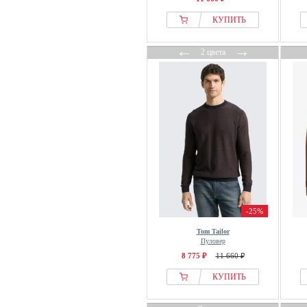
OppoSuits
КУПИТЬ
Original Penguin
←
→
Oscar Jacobson
2 цвета
OVS
PAUL & JOE
Paul Smith
Pegador
Pepe Jeans
Pequs
Petrol Industries
Pier One
Pierre Cardin
-25%
PIOMBO
Tom Tailor
Пуловер
PME LEGEND
8 775 ₽
11 660 ₽
Pockies
КУПИТЬ
Polo Club
Portland Outerwear Co.