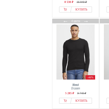
Versace
8 530 ₽
16 940 ₽
Versace Jeans Couture
КУПИТЬ
Vivienne Westwood
←
→
Volcom
4 цвета
Wasted Paris
WE Fashion
WEEKDAY
Weekend Offender
Wittchen
Won Hundred
WOOD WOOD
Wrangler
WRSTBHVR
-46%
YOURTURN
Blend
Пуловер
ZADIG & VOLTAIRE
5 285 ₽
9 740 ₽
КУПИТЬ