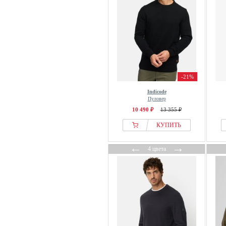
Libertine-Libertine
Lindbergh
LIPSY
Liu Jo
Lonsdale
lululemon
-21%
Lyle & Scott
Indicode
Mads Nørgaard
Пуловер
10 490 ₽
13 355 ₽
MAERZ Muenchen
Maison Kitsuné
КУПИТЬ
Mango
←
→
4 цвета
Mans World
Marc OPolo
Marc OPolo DENIM
Marks & Spencer
Massimo Dutti
MATINIQUE