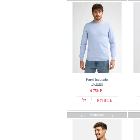
Joules
JP1880
Junk De Luxe
Kaotiko
Kappahl
Karl Kani
Karl Lagerfeld
Key Largo
Klitmøller Collective
KOROSHI
Petrol Industries
Пуловер
Kronstadt
9 750 ₽
La Martina
КУПИТЬ
Lacoste
Lee
←
→
6 цветов
Lerros
Les Deux
Levis®