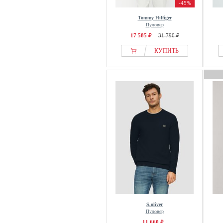
-45%
Nike
Tommy Hilfiger
Nike Golf
Пуловер
17 585 ₽
31 790 ₽
Nils Sundström
КУПИТЬ
NN.07
NO EXCESS
normani
North Bend
North Sails
NOWADAYS
NZA New Zealand Auckland
Obey Clothing
OFF-WHITE
OFFICINE GENERALE
Olymp
OLYMP Level Five
S.oliver
OMBRE
Пуловер
Only & Sons
11 660 ₽