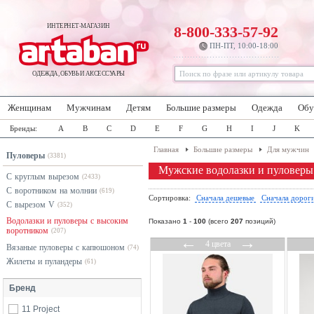
ИНТЕРНЕТ-МАГАЗИН
8-800-333-57-92
ПН-ПТ, 10:00-18:00
ОДЕЖДА, ОБУВЬ И АКСЕССУАРЫ
Женщинам
Мужчинам
Детям
Большие размеры
Одежда
Обу
Бренды:
A
B
C
D
E
F
G
H
I
J
K
Главная
Большие размеры
Для мужчин
Пуловеры
(3381)
Мужские водолазки и пуловеры
С круглым вырезом
(2433)
С воротником на молнии
(619)
Сортировка:
Сначала дешевые
Сначала дорог
С вырезом V
(352)
Водолазки и пуловеры с высоким
Показано
1
-
100
(всего
207
позиций)
воротником
(207)
←
→
4 цвета
Вязаные пуловеры с капюшоном
(74)
Жилеты и пуландеры
(61)
Бренд
11 Project