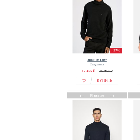
-27%
Junk De Luxe
Водолазка
12 455 ₽
16 950 ₽
КУПИТЬ
←
→
10 цветов