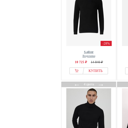
-28%
S.oliver
Водолазка
10 725 ₽
14 840 ₽
КУПИТЬ
←
→
4 цвета