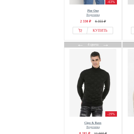
-63%
Pier One
Водолазка
2 330 ₽
6 355 ₽
КУПИТЬ
←
→
4 цвета
-29%
Cipo & Baxx
Водолазка
8 285 ₽
11 660 ₽