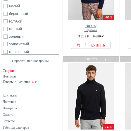
Dstrezzed
белый
ECOALF
бирюзовый
-61%
Emporio Armani
голубой
Pier One
Falconeri
желтый
Водолазка
Falke
зеленый
3 285 ₽
8 530 ₽
Felix Hardy
золотистый
КУПИТЬ
From Germany With Love
коричневый
←
→
FTC Cashmere
5 цветов
красный
Сбросить все настройки
GANT
оранжевый
Скидки
GAP
розовый
Новинки
Guess
Товары в наличии
серебристый
(1144)
H.I.S
серый
Harper & Neyer
Контакты
синий
Доставка
HECHTER PARIS
фиолетовый
Возвраты
Indicode
хаки
Оплата
Jack & Jones
черный
Отзывы
Jack & Jones PREMIUM
-37%
Таблица размеров