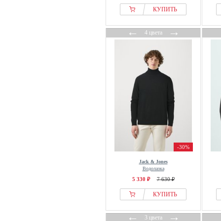
КУПИТЬ
←
→
4 цвета
-30%
Jack & Jones
Водолазка
5 330 ₽
7 630 ₽
КУПИТЬ
←
→
3 цвета