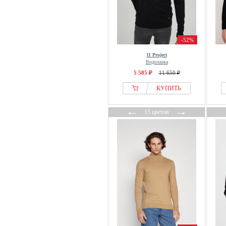
-52%
11 Project
Водолазка
5 585 ₽
11 650 ₽
КУПИТЬ
←
→
15 цветов