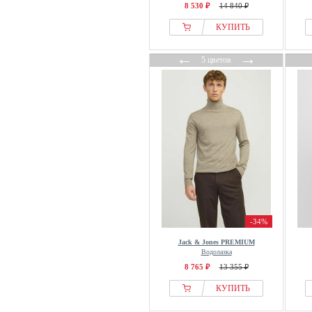
8 530 ₽
14 840 ₽
КУПИТЬ
←
→
5 цветов
-34%
Jack & Jones PREMIUM
Водолазка
8 765 ₽
13 355 ₽
КУПИТЬ