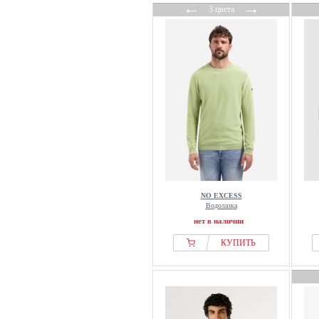
←
→
3 цвета
NO EXCESS
Водолазка
нет в наличии
КУПИТЬ