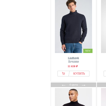
Reiss
ROY ROBSON
S.oliver
Schott
Selected
Slowear
SOLID
Superdry & Co
NEW
The Kooples
Lindbergh
Tiger of Sweden
Водолазка
Tom Tailor
11 650 ₽
Tommy Hilfiger
КУПИТЬ
U.S. Polo Assn.
←
→
United Colors of Benetton
4 цвета
Urban Classics
WE Fashion