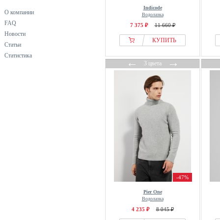
Jeff
Indicode
О компании
Водолазка
Jette
FAQ
7 375 ₽
11 660 ₽
John Devin
Новости
КУПИТЬ
JP1880
Статьи
Junk De Luxe
Статистика
←
→
3 цвета
Kronstadt
Lacoste
Les Deux
Libertine-Libertine
Lindbergh
Liu Jo
Lyle & Scott
Mads Nørgaard
MAERZ Muenchen
-47%
Mango
Pier One
Marc OPolo
Водолазка
Massimo Dutti
4 235 ₽
8 045 ₽