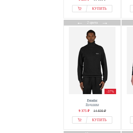
КУПИТЬ
←
→
2 цвета
-37%
Pegador
Водолазка
9 375 ₽
14 830 ₽
КУПИТЬ