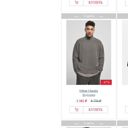
MATINIQUE
КУПИТЬ
MCS
←
→
New Look
3 цвета
Next
NO EXCESS
Olymp
OMBRE
Only & Sons
Oscar Jacobson
Pegador
Pepe Jeans
Petrol Industries
-47%
Pier One
Urban Classics
Водолазка
Pierre Cardin
5 165 ₽
9 750 ₽
Polo Club
КУПИТЬ
Portland Outerwear Co.
R.D.D. ROYAL DENIM
←
→
3 цвета
DIVISION