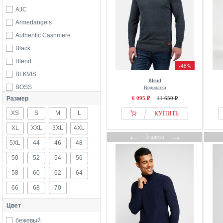
AJC
Armedangels
Authentic Cashmere
Bläck
Blend
-48%
BLKVIS
Blend
BOSS
Водолазка
Размер
6 095 ₽
11 650 ₽
Bugatti
XS
Camel Active
S
M
L
КУПИТЬ
Carl Gross
XL
XXL
3XL
4XL
←
→
3 цвета
CASH-MERE
5XL
44
46
48
Casual Friday
50
52
54
56
CHASIN
58
60
62
64
Cipo & Baxx
66
68
70
Diesel
Digel
Цвет
Drykorn
бежевый