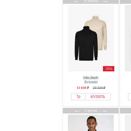
←
→
10 цветов
-50%
Felix Hardy
Водолазка
11 650 ₽
23 320 ₽
КУПИТЬ
←
→
5 цветов