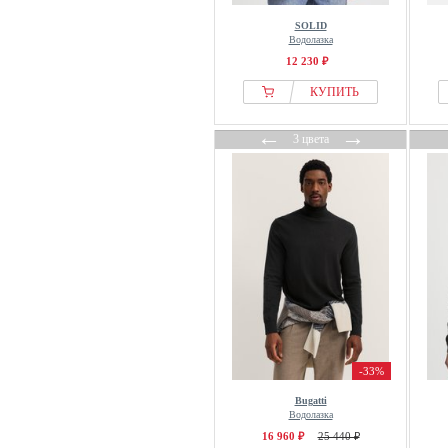
SOLID
Водолазка
12 230 ₽
КУПИТЬ
←
→
3 цвета
-33%
Bugatti
Водолазка
16 960 ₽
25 440 ₽