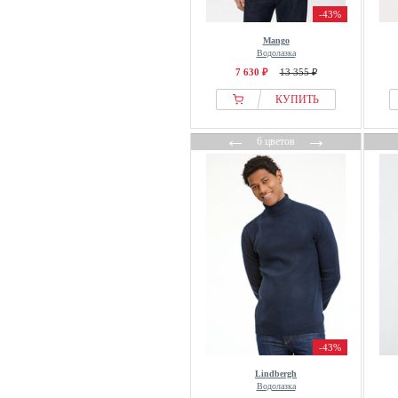
-43%
Mango
Водолазка
7 630 ₽
13 355 ₽
КУПИТЬ
←
→
6 цветов
-43%
Lindbergh
Водолазка