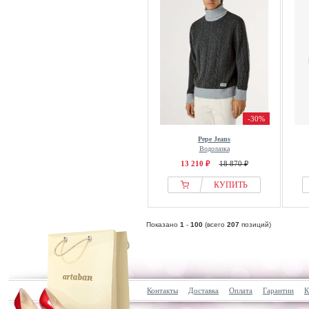
-30%
Pepe Jeans
Водолазка
13 210 ₽
18 870 ₽
КУПИТЬ
Показано
1
-
100
(всего
207
позиций)
Контакты
Доставка
Оплата
Гарантии
К