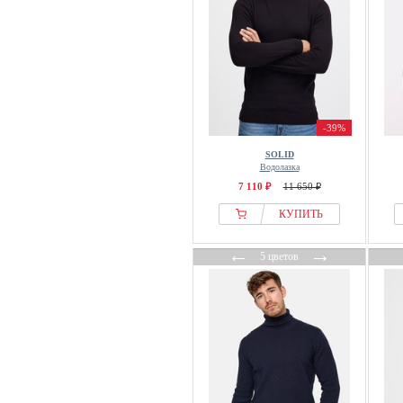
-39%
SOLID
Водолазка
7 110 ₽
11 650 ₽
КУПИТЬ
←
→
5 цветов