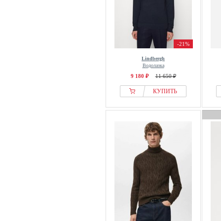
-21%
Lindbergh
Водолазка
9 180 ₽
11 650 ₽
КУПИТЬ