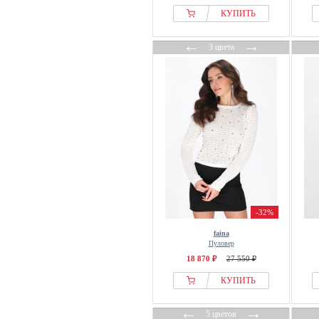
Falconeri
КУПИТЬ
Falke
←
→
FatFace
3 цвета
FAVELA
Felix Hardy
Filippa K
Fiorella Rubino
Fjallraven
FRAME
Franco Callegari
Fransa
Free People
-32%
FREEQUENT
faina
Пуловер
French Connection
18 870 ₽
27 550 ₽
Friends Like These
КУПИТЬ
FRNCH
FROM FUTURE
←
→
5 цветов