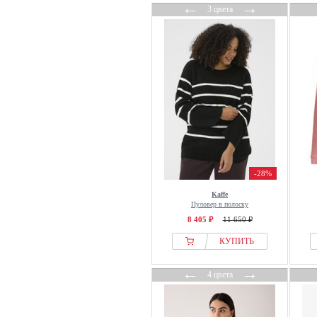
←
→
3 цвета
OYSHO
Paola
Part Two
Passioni
Paul Smith
Pegador
Pepe Jeans
PEPPERCORN
Pequs
-28%
Persona by Marina Rinaldi
Kaffe
Peter Hahn
Пуловер в полоску
Pieces
8 405 ₽
11 650 ₽
PIOMBO
КУПИТЬ
Polo Club
←
→
Proenza Schouler
4 цвета
Prohibited
Pull&Bear