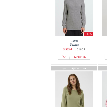
Cipo & Baxx
Classic Basics
Closed
Cloud 5ive
Coach
Cocouture
-47%
colourful rebel
OXMO
COMMA
Пуловер
Copenhagen Muse
5 585 ₽
10 480 ₽
Cortefiel
КУПИТЬ
Coster Copenhagen
←
→
3 цвета
Crās
Cream
creation L
Creeks
Culture
Daily Sports
Damart