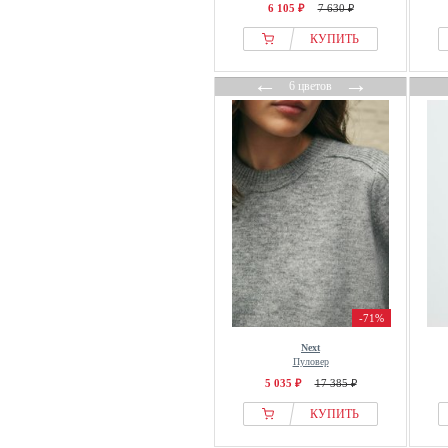
Obey Clothing
6 105 ₽
7 630 ₽
Object
КУПИТЬ
Odd Molly
OFF-WHITE
←
→
6 цветов
OFFICINE GENERALE
OH APRIL
OLSEN
Oltre
OMBRE
Only
ONLY CARMAKOMA
Opal Studio
OppoSuits
-71%
OPUS
Next
Пуловер
OUI
5 035 ₽
17 385 ₽
OVS
КУПИТЬ
OXMO
OXXO