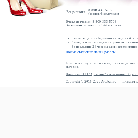
Rockett St George
8-800-333-5792
RODIER
Все регионы
(звонок бесплатный)
Rouge Edit
Отдел доставки:
8-800-333-5793
Электронная почта:
info@artaban.ru
Roxy
RUE de FEMME
Сейчас в пути из Германии находится 412 т
S.oliver
Сегодня наши менеджеры приняли 0 звонков
За последние 24 часа на сайте зарегистриро
Saint Tropez
Полная статистика нашей работы
Salsa Jeans
Если вы все еще сомневаетесь, стоит ли делать 
Samsøe Samsøe
выгодно.
Политика ООО "Артабана" в отношении обрабо
sandro
Copyright © 2010-2026 Artaban.ru — интернет-
Santa Cruz
Scalpers
Scotch & Soda
Seasalt Cornwall
Seaside
Second Female
Seidensticker