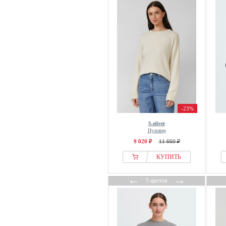
BY IC
By Malene Birger
Cache Cache
Calliope
Calvin Klein
Camel Active
CAMPERLAB
Carhartt WIP
CARLO COLUCCI
-23%
Carne Bollente
S.oliver
Пуловер
Caroll
9 020 ₽
11 660 ₽
Cartoon
КУПИТЬ
CASH-MERE
Cath Kidston
←
→
5 цветов
Cecil
Cellbes of Sweden
CHINTI & PARKER