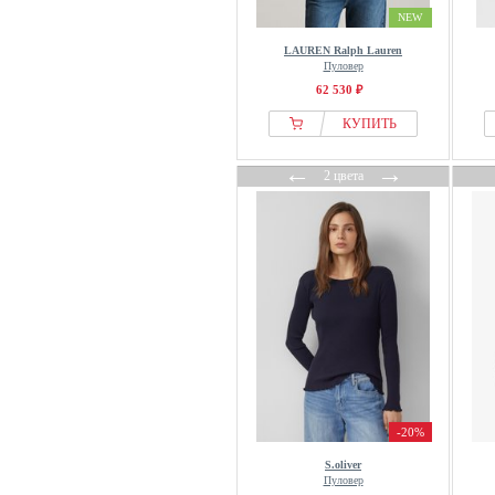
MYMO
NEW
NA-KD
LAUREN Ralph Lauren
Nanushka
Пуловер
62 530 ₽
NAOKO
Napapijri
КУПИТЬ
Navigazione
←
→
2 цвета
New Era
New Look
Next
Nike
NOA NOA
Noella
Noisy May
Noppies
NORR
-20%
NÜ Denmark
NÜMPH
S.oliver
Пуловер