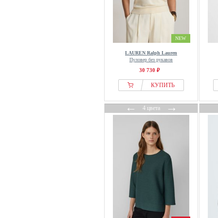
Ivko
IZIA
JDY
NEW
Jette
LAUREN Ralph Lauren
Jimmy Key
Пуловер без рукавов
30 730 ₽
JJXX
Johnny Urban
КУПИТЬ
JoJo Maman Bébé
←
→
4 цвета
JOOP! JEANS
Joules
Just Cashmere
Kaffe
Kangaroos
Kaotiko
Kappahl
Karen By Simonsen
Kari Traa