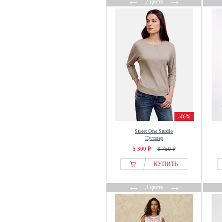
←
→
2 цвета
M&Co
Madeleine
Mads Nørgaard
MAERZ Muenchen
Maison 123
Maison Kitsuné
MAJE
Malina
Maliparmi
-46%
Mama.licious
Street One Studio
Пуловер
Mango
5 300 ₽
9 750 ₽
Marc Aurel
КУПИТЬ
Marc Cain
Marc Jacobs
←
→
3 цвета
Marc OPolo
Marc OPolo DENIM
Marella