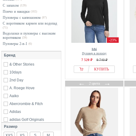
С запахом
(129)
Пончо и накидки
(102)
Пуловеры с капюшоном
(97)
С воротником кармен или водопад
(71)
Водолазки и пуловеры с высоким
воротником
(39)
-23%
Пуловеры 2-в-1
(6)
Ichi
Пуловер в полоску
Бренд
7 520 ₽
9 740 ₽
& Other Stories
КУПИТЬ
10days
2nd Day
←
→
2 цвета
A. Roege Hove
Aaiko
Abercrombie & Fitch
Adidas
adidas Golf Originals
Размер
ADL
XXS
Adolfo Dominguez
XS
S
M