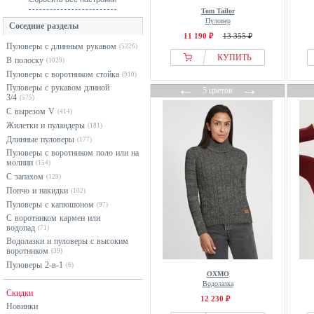
Tom Tailor
Armani Exchange
оранжевый
Пуловер
Соседние разделы
Armedangels
разноцветный
11 190 ₽
13 355 ₽
Пуловеры с длинным рукавом
(5226)
Armor lux
розовый
КУПИТЬ
В полоску
(1029)
B.Young
серебристый
Пуловеры с воротником стойка
(910)
←
→
BALL
серый
Пуловеры с рукавом длиной
5 цветов
3/4
(575)
Balmohk
синий
С вырезом V
(414)
Barbour
фиолетовый
Жилетки и пуландеры
(181)
Длинные пуловеры
BAUM UND PFERDGARTEN
(177)
хаки
Пуловеры с воротником поло или на
BDG Urban Outfitters
черный
молнии
(154)
С запахом
BEAUUT
(129)
Пончо и накидки
(102)
BELLEMERE
Пуловеры с капюшоном
(97)
Bershka
С воротником кармен или
водопад
(71)
Betty & Co
Водолазки и пуловеры с высоким
Betty Barclay
воротником
(39)
Пуловеры 2-в-1
(6)
BHOEM
OXMO
Водолазка
Billabong
Скидки
12 230 ₽
Bimba Y Lola
Новинки