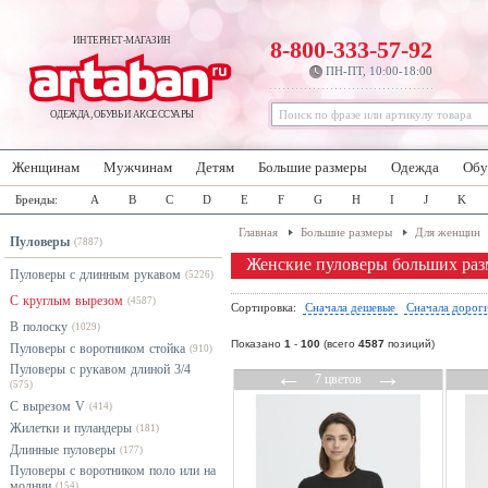
ИНТЕРНЕТ-МАГАЗИН
8-800-333-57-92
ПН-ПТ, 10:00-18:00
ОДЕЖДА, ОБУВЬ И АКСЕССУАРЫ
Женщинам
Мужчинам
Детям
Большие размеры
Одежда
Обу
Бренды:
A
B
C
D
E
F
G
H
I
J
K
Главная
Большие размеры
Для женщин
Пуловеры
(7887)
Женские пуловеры больших раз
Пуловеры с длинным рукавом
(5226)
С круглым вырезом
(4587)
Сортировка:
Сначала дешевые
Сначала дорог
В полоску
(1029)
Показано
1
-
100
(всего
4587
позиций)
Пуловеры с воротником стойка
(910)
Пуловеры с рукавом длиной 3/4
←
→
7 цветов
(575)
С вырезом V
(414)
Жилетки и пуландеры
(181)
Длинные пуловеры
(177)
Пуловеры с воротником поло или на
молнии
(154)