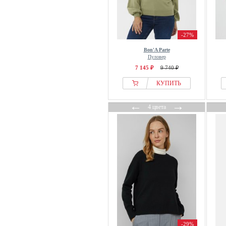
Dante6
DAY BIRGER ET MIKKELSEN
-27%
Dea Kudibal
Designers Remix
Bon'A Parte
Пуловер
Desigual
7 145 ₽
9 740 ₽
Diane von Furstenberg
КУПИТЬ
Diesel
DKNY
←
→
4 цвета
Dobber
Doris Streich
DOUBLE A BY W.W.
Dr. Bloom
Dr.Denim
Dreimaster
Drykorn
DSQUARED2
ECOALF
-29%