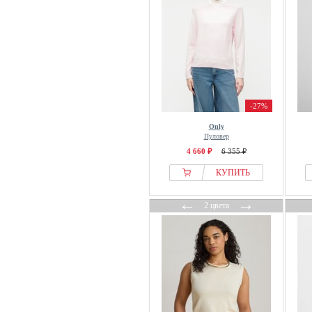
Guido Maria Kretschmer
Harmont & Blaine
Henrik Vibskov
Hessnatur
HEYANNO
HIGH
-27%
Holebrook
Only
Пуловер
Hollister Co.
4 660 ₽
6 355 ₽
Holzweiler
КУПИТЬ
Honesty Rules
HUF
←
→
2 цвета
Hummel
HYPEDROP
Ichi
Influencer
Inwear
Ipekyol