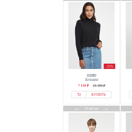
From Germany With Love
FTC Cashmere
Fynch Hatton
G-star Raw
GAI+LISVA
GANT
GAP
Garcia
GAS
-32%
Gerry Weber
OXMO
Gestuz
Водолазка
Gina Laura
7 110 ₽
10 480 ₽
Gina Tricot
КУПИТЬ
Glamorous
←
→
GOBI Cashmere
18 цветов
GOLDNER
Grace
Guess