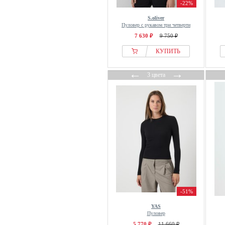
-22%
Karl Kani
Karl Lagerfeld
S.oliver
Пуловер с рукавом три четверти
Key Largo
7 630 ₽
9 750 ₽
Kleinigkeit
КУПИТЬ
Klitmøller Collective
KOROSHI
←
→
3 цвета
Koton
Lacoste
lala Berlin
Lanius
Lascana
Laura Ashley
Laura Scott
Laurasøn
Le Temps Des Cerises
-51%
Lee
YAS
LeGer by Lena Gercke
Пуловер
5 770 ₽
11 660 ₽