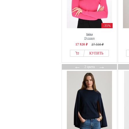
Missoni
MM by MaxMara
MM6 Maison Margiela
Modanisa
-35%
modström
faina
Пуловер
Monari
17 920 ₽
27 550 ₽
More and more
КУПИТЬ
MORGAN
Mos Mosh
←
→
2 цвета
Moschino
moshi moshi mind
Motivi
Moves
MSCH COPENHAGEN
MUNTHE
Mustang
My Essential Wardrobe