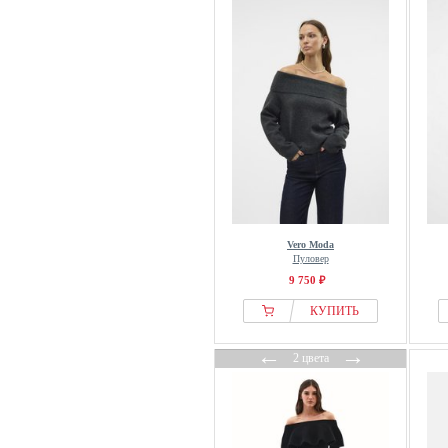
Vero Moda
Пуловер
9 750 ₽
КУПИТЬ
←
→
2 цвета