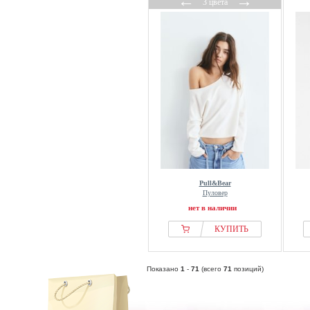
←
→
3 цвета
Pull&Bear
Пуловер
нет в наличии
КУПИТЬ
Показано
1
-
71
(всего
71
позиций)