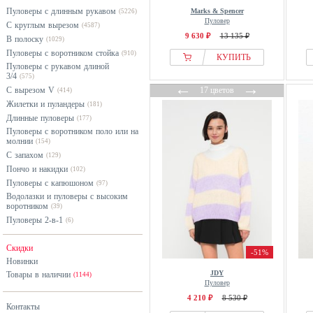
Пуловеры с длинным рукавом
Marks & Spencer
OXXO
(5226)
синий
Пуловер
С круглым вырезом
(4587)
Pull&Bear
фиолетовый
9 630 ₽
13 135 ₽
В полоску
(1029)
Reiss
черный
Пуловеры с воротником стойка
(910)
КУПИТЬ
Пуловеры с рукавом длиной
RODIER
3/4
(575)
←
→
Samsøe Samsøe
С вырезом V
17 цветов
(414)
Stradivarius
Жилетки и пуландеры
(181)
Длинные пуловеры
(177)
Ted Baker
Пуловеры с воротником поло или на
Threadbare
молнии
(154)
С запахом
(129)
United Colors of Benetton
Пончо и накидки
(102)
Vero Moda
Пуловеры с капюшоном
(97)
Vila
Водолазки и пуловеры с высоким
воротником
(39)
Yours Clothing
Пуловеры 2-в-1
(6)
Скидки
-51%
Новинки
JDY
Товары в наличии
(1144)
Пуловер
4 210 ₽
8 530 ₽
Контакты