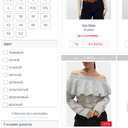
even&odd
L
XL
XXL
3XL
faina
34
36
38
40
Guess
42
44
46
48
Vero Moda
IRO
Пуловер
50
52
нет в наличии
JDY
Цвет
Kaffe
КУПИТЬ
LeGer by Lena Gercke
бежевый
←
→
2 цвета
LIPSY
белый
Liu Jo
голубой
Mango
желтый
Marks & Spencer
зеленый
Michael Kors
золотистый
MORGAN
коричневый
MYMO
красный
NA-KD
оранжевый
Сбросить все настройки
Next
розовый
Соседние разделы
-27%
Only
серый