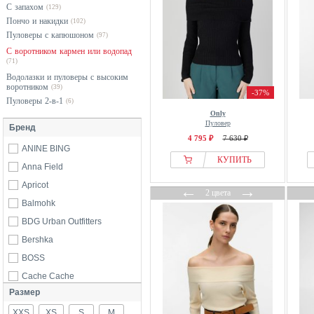
С запахом
(129)
Пончо и накидки
(102)
Пуловеры с капюшоном
(97)
С воротником кармен или водопад
(71)
Водолазки и пуловеры с высоким
воротником
(39)
-37%
Пуловеры 2-в-1
(6)
Only
Пуловер
Бренд
4 795 ₽
7 630 ₽
ANINE BING
КУПИТЬ
Anna Field
Apricot
←
→
2 цвета
Balmohk
BDG Urban Outfitters
Bershka
BOSS
Cache Cache
Размер
Desigual
XXS
Dreimaster
XS
S
M