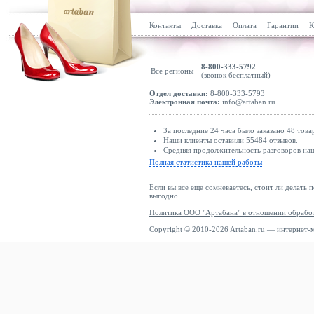
Контакты
Доставка
Оплата
Гарантии
К
8-800-333-5792
Все регионы
(звонок бесплатный)
Отдел доставки:
8-800-333-5793
Электронная почта:
info@artaban.ru
За последние 24 часа было заказано 48 това
Наши клиенты оставили 55484 отзывов.
Средняя продолжительность разговоров наши
Полная статистика нашей работы
Если вы все еще сомневаетесь, стоит ли делать 
выгодно.
Политика ООО "Артабана" в отношении обрабо
Copyright © 2010-2026 Artaban.ru — интернет-