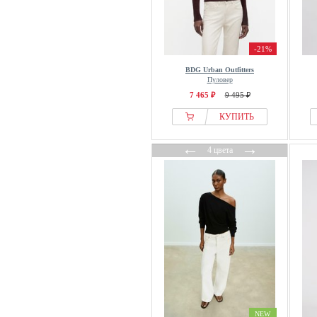
-21%
BDG Urban Outfitters
Пуловер
7 465 ₽
9 495 ₽
КУПИТЬ
←
→
4 цвета
NEW