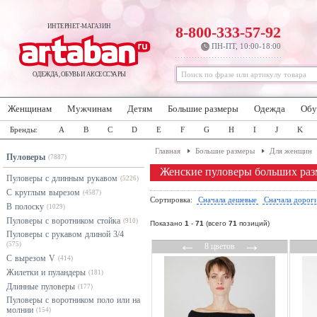
ИНТЕРНЕТ-МАГАЗИН
8-800-333-57-92
ПН-ПТ, 10:00-18:00
ОДЕЖДА, ОБУВЬ И АКСЕССУАРЫ
Женщинам
Мужчинам
Детям
Большие размеры
Одежда
Обу
Бренды:
A
B
C
D
E
F
G
H
I
J
K
Главная
Большие размеры
Для женщин
Пуловеры
(7887)
Женские пуловеры больших раз
Пуловеры с длинным рукавом
(5226)
С круглым вырезом
(4587)
Сортировка:
Сначала дешевые
Сначала дорог
В полоску
(1029)
Пуловеры с воротником стойка
(910)
Показано
1
-
71
(всего
71
позиций)
Пуловеры с рукавом длиной 3/4
←
→
(575)
8 цветов
С вырезом V
(414)
Жилетки и пуландеры
(181)
Длинные пуловеры
(177)
Пуловеры с воротником поло или на
молнии
(154)