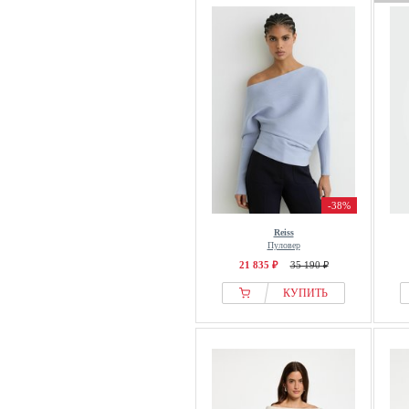
-38%
Reiss
Пуловер
21 835 ₽
35 190 ₽
КУПИТЬ