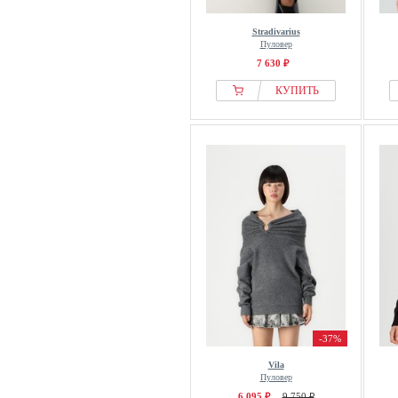
Stradivarius
Пуловер
7 630 ₽
КУПИТЬ
-37%
Vila
Пуловер
6 095 ₽
9 750 ₽