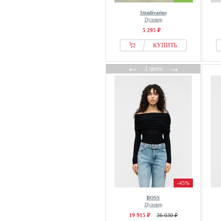
Stradivarius
Пуловер
5 295 ₽
КУПИТЬ
←
→
2 цвета
-45%
BOSS
Пуловер
19 915 ₽
36 030 ₽