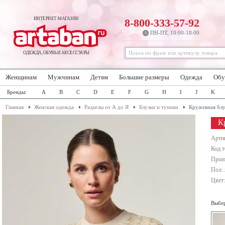
ИНТЕРНЕТ-МАГАЗИН
8-800-333-57-92
ПН-ПТ, 10:00-18:00
ОДЕЖДА, ОБУВЬ И АКСЕССУАРЫ
Женщинам
Мужчинам
Детям
Большие размеры
Одежда
Обу
Бренды:
A
B
C
D
E
F
G
H
I
J
K
Главная
Женская одежда
Разделы от А до Я
Блузки и туники
Кружевная блу
К
Арти
Код т
Прои
Пол:
Цвет
Выбер