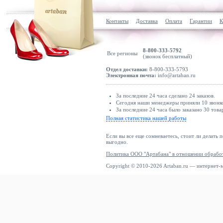
Контакты
Доставка
Оплата
Гарантии
К
8-800-333-5792
Все регионы
(звонок бесплатный)
Отдел доставки:
8-800-333-5793
Электронная почта:
info@artaban.ru
За последние 24 часа сделано 24 заказов.
Сегодня наши менеджеры приняли 10 звонко
За последние 24 часа было заказано 30 това
Полная статистика нашей работы
Если вы все еще сомневаетесь, стоит ли делать 
выгодно.
Политика ООО "Артабана" в отношении обрабо
Copyright © 2010-2026 Artaban.ru — интернет-