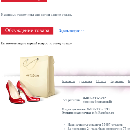
К данному товару пока ещё нет ни одного отзыва.
Обсуждение товара
Задать вопрос >>
Вы можете задать первый вопрос по этому товару.
Контакты
Доставка
Оплата
Гарантии
К
8-800-333-5792
Все регионы
(звонок бесплатный)
Отдел доставки:
8-800-333-5793
Электронная почта:
info@artaban.ru
Наши клиенты оставили 55487 отзывов.
За последние 24 часа было отправлено 75 с