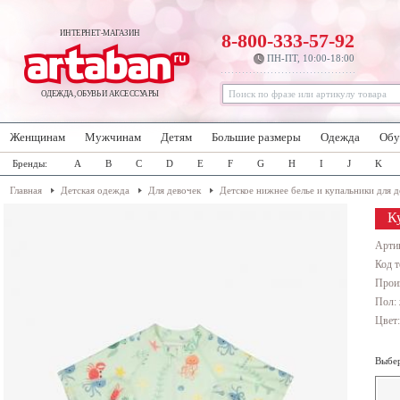
ИНТЕРНЕТ-МАГАЗИН
8-800-333-57-92
ПН-ПТ, 10:00-18:00
ОДЕЖДА, ОБУВЬ И АКСЕССУАРЫ
Женщинам
Мужчинам
Детям
Большие размеры
Одежда
Обу
Бренды:
A
B
C
D
E
F
G
H
I
J
K
Главная
Детская одежда
Для девочек
Детское нижнее белье и купальники для 
К
Арти
Код т
Прои
Пол: 
Цвет
Выбер