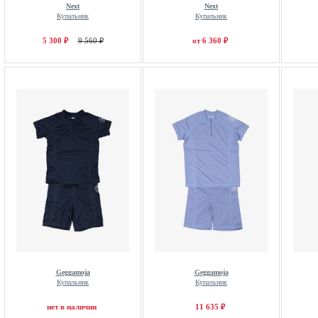
Next
Next
Купальник
Купальник
5 300 ₽
9 560 ₽
от 6 360 ₽
Geggamoja
Geggamoja
Купальник
Купальник
нет в наличии
11 635 ₽