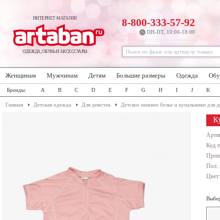
ИНТЕРНЕТ-МАГАЗИН
8-800-333-57-92
ПН-ПТ, 10:00-18:00
ОДЕЖДА, ОБУВЬ И АКСЕССУАРЫ
Женщинам
Мужчинам
Детям
Большие размеры
Одежда
Обу
Бренды:
A
B
C
D
E
F
G
H
I
J
K
Главная
Детская одежда
Для девочек
Детское нижнее белье и купальники для 
К
Арти
Код т
Прои
Пол: 
Цвет
Выбер