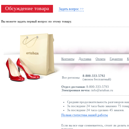
Обсуждение товара
Задать вопрос >>
Вы можете задать первый вопрос по этому товару.
Контакты
Доставка
Оплата
Гарантии
К
8-800-333-5792
Все регионы
(звонок бесплатный)
Отдел доставки:
8-800-333-5793
Электронная почта:
info@artaban.ru
Средняя продолжительность разговоров наш
За последние 24 часа было заказано 75 това
За последние 24 часа сделано 45 заказов.
Полная статистика нашей работы
Если вы все еще сомневаетесь, стоит ли делать 
выгодно.