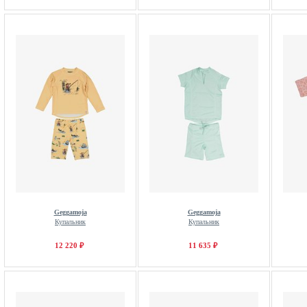
Geggamoja
Geggamoja
Купальник
Купальник
12 220 ₽
11 635 ₽