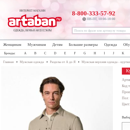
ИНТЕРНЕТ-МАГАЗИН
8-800-333-57-92
ПН-ПТ, 10:00-18:00
ОДЕЖДА, ОБУВЬ И АКСЕССУАРЫ
Женщинам
Мужчинам
Детям
Большие размеры
Одежда
Обу
Бренды:
A
B
C
D
E
F
G
H
I
J
K
Главная
Мужская одежда
Разделы от А до Я
Мужская верхняя одежда - куртки
К
Арти
Код т
Прои
Пол:
Цвет
Выбер