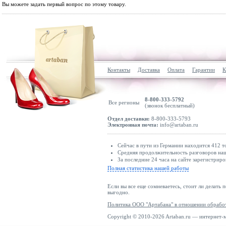
Вы можете задать первый вопрос по этому товару.
Контакты
Доставка
Оплата
Гарантии
К
8-800-333-5792
Все регионы
(звонок бесплатный)
Отдел доставки:
8-800-333-5793
Электронная почта:
info@artaban.ru
Сейчас в пути из Германии находится 412 т
Средняя продолжительность разговоров наш
За последние 24 часа на сайте зарегистриро
Полная статистика нашей работы
Если вы все еще сомневаетесь, стоит ли делать 
выгодно.
Политика ООО "Артабана" в отношении обрабо
Copyright © 2010-2026 Artaban.ru — интернет-