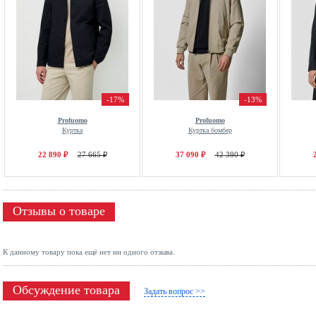
-17%
-13%
Profuomo
Profuomo
Куртка
Куртка бомбер
22 890 ₽
27 665 ₽
37 090 ₽
42 390 ₽
Отзывы о товаре
К данному товару пока ещё нет ни одного отзыва.
Обсуждение товара
Задать вопрос >>