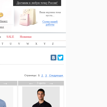
Доставим в любую точку России!
Ваша корзина пока
пуста...
абинет
Схема нашей
работы
ное
ы
SALE
Новинки
T
U
V
W
X
Y
Z
Страницы:
1
2
3
Следующая
→
←
→
3 цвета