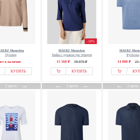
-18%
AERZ Muenchen
MAERZ Muenchen
MAERZ Muen
Пуловер
Майка с рукавом три четверти
Футболка
нет в наличии
15 560 ₽
19 070 ₽
14 880 ₽
21 
КУПИТЬ
КУПИТЬ
КУ
←
→
←
→
←
2 цвета
2 цвета
2 цвета