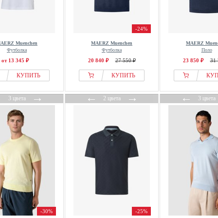
-24%
AERZ Muenchen
MAERZ Muenchen
MAERZ Muen
Футболка
Футболка
Поло
от 13 345 ₽
20 840 ₽
27 550 ₽
23 850 ₽
31 
КУПИТЬ
КУПИТЬ
КУ
←
→
←
→
←
3 цвета
2 цвета
3 цвета
-30%
-25%