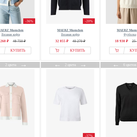
-36%
-20%
AERZ Muenchen
MAERZ Muenchen
MAERZ Muen
Вязаная кофта
Вязаная кофта
Футболка
 260 ₽
48 750 ₽
32 055 ₽
40 270 ₽
18 930 ₽
25 
КУПИТЬ
КУПИТЬ
КУ
←
→
←
→
←
2 цвета
2 цвета
6 цветов
-37%