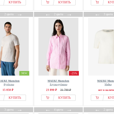
КУПИТЬ
КУПИТЬ
КУ
←
→
←
→
←
2 цвета
2 цвета
3 цвета
NEW
-25%
AERZ Muenchen
MAERZ Muenchen
MAERZ Muen
Футболка
Блузка-рубашка
Майка
15 050 ₽
23 890 ₽
31 790 ₽
нет в налич
КУПИТЬ
КУПИТЬ
КУ
←
→
←
→
←
3 цвета
4 цвета
2 цвета