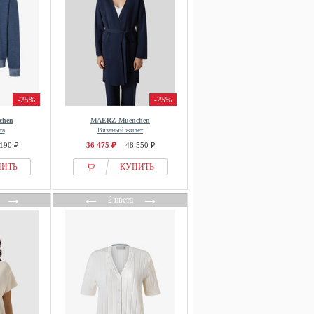
-25%
-25%
chen
MAERZ Muenchen
та
Вязаный жилет
190 ₽
36 475 ₽
48 550 ₽
ПИТЬ
КУПИТЬ
→
←
→
2 цвета