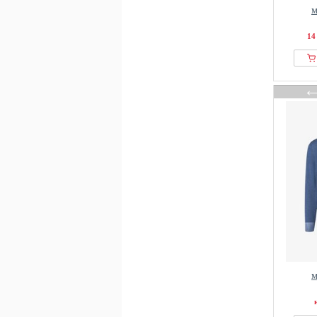
M
14
M