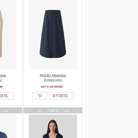
chen
MAERZ Muenchen
ка
Вязаная юбка
ии
нет в наличии
ПИТЬ
КУПИТЬ
→
←
→
2 цвета