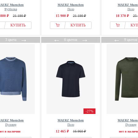
AERZ Muenchen
MAERZ Muenchen
MAERZ Muen
Футболка
Поло
Поло
 880 ₽
21 190 ₽
15 900 ₽
21 190 ₽
18 370 ₽
25 
КУПИТЬ
КУПИТЬ
КУ
←
→
←
→
←
3 цвета
6 цветов
9 цветов
-27%
AERZ Muenchen
MAERZ Muenchen
MAERZ Muen
Пуловер
Поло
Пуловер
нет в наличии
12 465 ₽
16 960 ₽
нет в налич