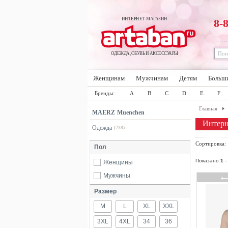
ИНТЕРНЕТ-МАГАЗИН
8-
ОДЕЖДА, ОБУВЬ И АКСЕССУАРЫ
Женщинам
Мужчинам
Детям
Больш
Бренды:
A
B
C
D
E
F
Главная
MAERZ Muenchen
Интерн
Одежда
(238)
Сортировка
Пол
Показано
1
-
Женщины
Мужчины
Размер
M
L
XL
XXL
3XL
4XL
34
36