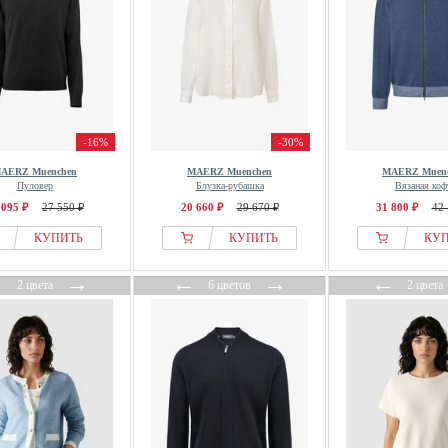
-16%
-30%
AERZ Muenchen
MAERZ Muenchen
MAERZ Muen
Пуловер
Блузка-рубашка
Вязаная коф
 095 ₽
27 550 ₽
20 660 ₽
29 670 ₽
31 800 ₽
42 
КУПИТЬ
КУПИТЬ
КУ
←
→
←
→
←
2 цвета
6 цветов
2 цвета