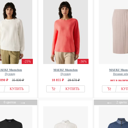
-25%
-36%
AERZ Muenchen
MAERZ Muenchen
MAERZ Muen
Пуловер
Пуловер
Вязаная юб
 890 ₽
35 830 ₽
18 855 ₽
29 670 ₽
нет в налич
КУПИТЬ
КУПИТЬ
КУ
←
→
←
6 цветов
2 цвета