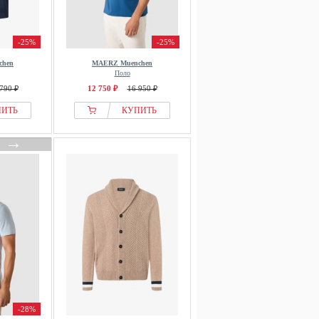
-25%
-25%
chen
MAERZ Muenchen
Поло
790 ₽
12 750 ₽
16 950 ₽
ПИТЬ
КУПИТЬ
→
-28%