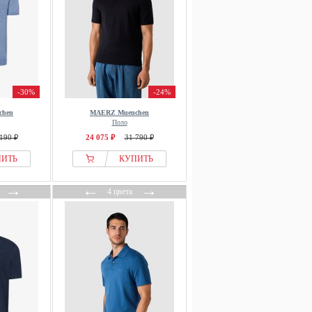
-30%
-24%
chen
MAERZ Muenchen
Поло
190 ₽
24 075 ₽
31 790 ₽
ПИТЬ
КУПИТЬ
→
←
→
4 цвета