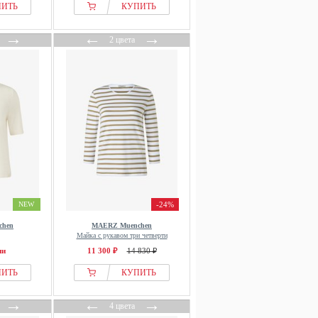
ПИТЬ
КУПИТЬ
→
←
→
2 цвета
NEW
-24%
chen
MAERZ Muenchen
Майка с рукавом три четверти
ии
11 300 ₽
14 830 ₽
ПИТЬ
КУПИТЬ
→
←
→
4 цвета