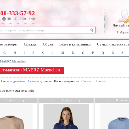
800-333-57-92
ПН-ПТ, 10:00-18:00
Личный к
Избран
ие размеры
Одежда
Обувь
Белье и купальники
Сумки и аксессуар
G
H
I
J
K
L
M
N
O
P
Q
R
S
MAERZ Muenchen
ет-магазин MAERZ Muenchen
:
Сначала дешевые
Сначала дорогие
По популярности
Скидки
Новинки
100
(всего
241
позиций)
←
→
←
→
←
3 цвета
3 цвета
8 цветов