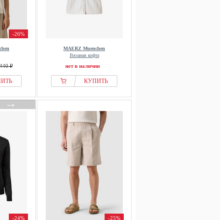
-26%
chen
MAERZ Muenchen
Вязаная кофта
440 ₽
нет в наличии
ПИТЬ
КУПИТЬ
→
-24%
-25%