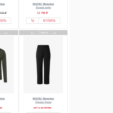
chen
MAERZ Muenchen
Вязаная кофта
430 ₽
52 790 ₽
ПИТЬ
КУПИТЬ
→
←
→
3 цвета
chen
MAERZ Muenchen
Прямые брюки
ии
нет в наличии