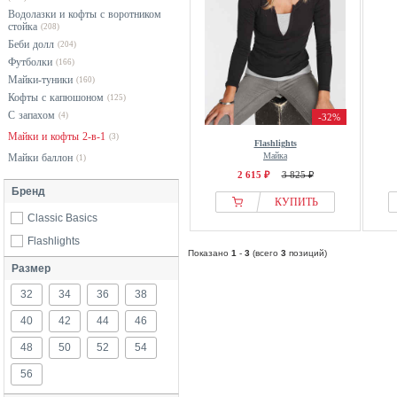
Водолазки и кофты с воротником
стойка
(208)
Беби долл
(204)
Футболки
(166)
Майки-туники
(160)
Кофты с капюшоном
(125)
С запахом
(4)
-32%
Майки и кофты 2-в-1
(3)
Flashlights
Майка
Майки баллон
(1)
2 615 ₽
3 825 ₽
Бренд
КУПИТЬ
Classic Basics
Flashlights
Показано
1
-
3
(всего
3
позиций)
Размер
32
34
36
38
40
42
44
46
48
50
52
54
56