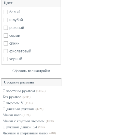
Цвет
белый
голубой
розовый
серый
синий
фиолетовый
черный
Сбросить все настройки
Соседние разделы
С коротким рукавом
(13563)
Без рукавов
(6594)
С вырезом V
(4133)
С длинным рукавом
(3728)
Майки поло
(1376)
Майки с круглым вырезом
(1330)
С рукавом длиной 3/4
(984)
Лыжные и спортивные майки
(418)