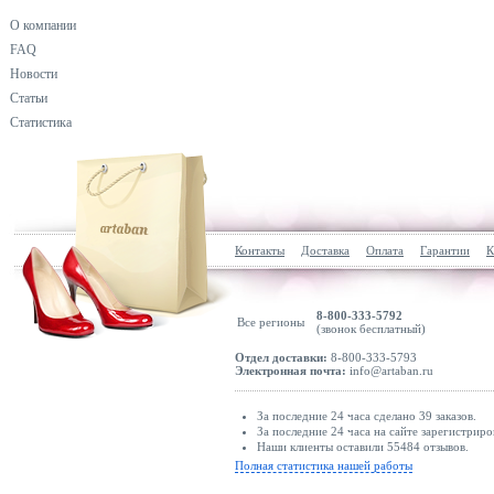
О компании
FAQ
Новости
Статьи
Статистика
Контакты
Доставка
Оплата
Гарантии
К
8-800-333-5792
Все регионы
(звонок бесплатный)
Отдел доставки:
8-800-333-5793
Электронная почта:
info@artaban.ru
За последние 24 часа сделано 39 заказов.
За последние 24 часа на сайте зарегистриро
Наши клиенты оставили 55484 отзывов.
Полная статистика нашей работы