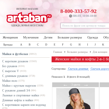
ИНТЕРНЕТ-МАГАЗИН
8-800-333-57-92
ПН-ПТ, 10:00-18:00
ОДЕЖДА, ОБУВЬ И АКСЕССУАРЫ
Женщинам
Мужчинам
Детям
Большие размеры
Одежда
Обу
Бренды:
A
B
C
D
E
F
G
H
I
J
K
Главная
Большие размеры
Для женщин
Майки и футболки
(26912)
Женские майки и кофты 2-в-1 б
С коротким рукавом
(13563)
Без рукавов
(6594)
Сортировка:
Сначала дешевые
Сначала дорог
С вырезом V
(4133)
С длинным рукавом
(3728)
Показано
1
-
3
(всего
3
позиций)
Майки поло
(1376)
←
→
3 цвета
Майки с круглым вырезом
(1330)
С рукавом длиной 3/4
(984)
Лыжные и спортивные майки
(418)
Длинные кофты и майки
(404)
С воротником кармен или водопад
(279)