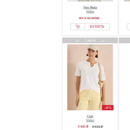
ECOALF
Vero Moda
Майка
Ed Hardy
нет в наличии
EDITED
КУПИТЬ
Elara
Elbsand
←
→
2 цвета
Element
Elena Miro
Elias Rumelis
ELISABETTA FRANCHI
ellesse
Ellos Collection
Ellos Plus collection
Emporio Armani
Endless
-48%
Envii
Cecil
ESOTIQ
Майка
3 445 ₽
6 610 ₽
Esprit