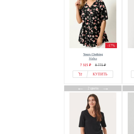
Grace
Guess
H.I.S
Harmont & Blaine
Heine
Helmstedt
-17%
Hessnatur
Yours Clothing
HEYANNO
Майка
HIGH
7 325 ₽
8 775 ₽
Hofmann Copenhagen
КУПИТЬ
Holebrook
←
→
Hollister Co.
2 цвета
Hummel
HYPEDROP
Icebreaker
Icepeak
Ichi
Influencer