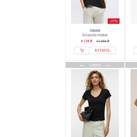
Culture
Cupshe
Daily Sports
-27%
Damart
Selected
DANISH ENDURANCE
Блузка без рукавов
Deeluxe
8 520 ₽
11 660 ₽
DEF
КУПИТЬ
Deha
←
→
Desigual
3 цвета
Diesel
DKNY
Dobber
Donde Esteban
Doris Streich
Dreimaster
Drykorn
Dunlop
EB Denim