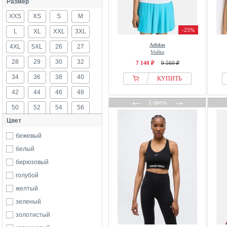
Размер
Adolfo Dominguez
XXS
Adrianna Papell
XS
S
M
AERON
-25%
L
XL
XXL
3XL
Aigle
Adidas
4XL
5XL
26
27
Майка
aim’n®
28
29
30
32
7 140 ₽
9 560 ₽
Alife And Kickin
34
36
38
40
КУПИТЬ
AllSaints
42
44
46
48
America Today
←
→
2 цвета
50
52
54
56
American Vintage
Цвет
Ana Alcazar
58
60
б/р
Angel Of Style
бежевый
Aniston
белый
Anna Field
бирюзовый
Another Cotton Lab
голубой
Antoine et Lili
желтый
Apart
зеленый
Apricot
золотистый