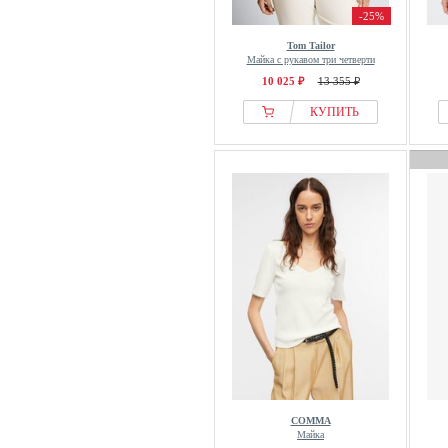
NA-KD
-25%
Nanushka
Tom Tailor
Майка с рукавом три четверти
NAULOVER
10 025 ₽
13 355 ₽
Navigazione
КУПИТЬ
New Look
Next
Nice Things
Nike
Nike ACG
Nike Golf
Noella
Noisy May
Noppies
Norma Kamali
North Sails
NÜ Denmark
COMMA
NÜMPH
Майка