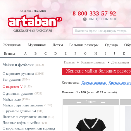
ИНТЕРНЕТ-МАГАЗИН
8-800-333-57-92
ПН-ПТ, 10:00-18:00
ОДЕЖДА, ОБУВЬ И АКСЕССУАРЫ
Женщинам
Мужчинам
Детям
Большие размеры
Одежда
Обу
Бренды:
A
B
C
D
E
F
G
H
I
J
K
Главная
Большие размеры
Для женщин
Майки и футболки
(26912)
Женские майки больших размер
С коротким рукавом
(13563)
Без рукавов
(6594)
Сортировка:
Сначала дешевые
Сначала дорог
С вырезом V
(4133)
Показано
1
-
100
(всего
4133
позиций)
С длинным рукавом
(3728)
Майки поло
←
→
(1376)
2 цвета
Майки с круглым вырезом
(1330)
С рукавом длиной 3/4
(984)
Лыжные и спортивные майки
(418)
Длинные кофты и майки
(404)
С воротником кармен или водопад