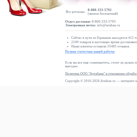
RODIER
8-800-333-5792
Все регионы
Rosemunde
(звонок бесплатный)
Rouge Edit
Отдел доставки:
8-800-333-5793
Электронная почта:
info@artaban.ru
Roxy
Rukka
Сейчас в пути из Германии находится 412 т
2100 товаров в настоящее время доставляю
S.oliver
Наши клиенты оставили 55485 отзывов.
Полная статистика нашей работы
Saint Tropez
Salsa Jeans
Если вы все еще сомневаетесь, стоит ли делать 
выгодно.
Samoon
Политика ООО "Артабана" в отношении обрабо
Samsøe Samsøe
Copyright © 2010-2026 Artaban.ru — интернет-
sandro
Scalpers
Schott
Scotch & Soda
Seamless Basic
Seasalt Cornwall
Second Female