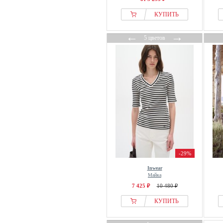
LA MANIA
КУПИТЬ
Lacoste
Lady
←
→
5 цветов
Lanius
Lascana
Laura Ashley
Laurasøn
Lee
LeGer by Lena Gercke
LELA
Levis®
Levis® Plus
-29%
Liberté Essentiel
Inwear
LIPSY
Майка
7 425 ₽
10 480 ₽
Liu Jo
LOAVIES
КУПИТЬ
LOLA CASADEMUNT