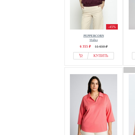
minus
Missoni
MM by MaxMara
-45%
modström
PEPPERCORN
More and more
Майка
MORGAN
6 355 ₽
11 650 ₽
Mos Mosh
КУПИТЬ
Moschino
moshi moshi mind
Motivi
Moves
MSCH COPENHAGEN
Multiply Apparel
MUNTHE
Mustang
My Essential Wardrobe
MYMO