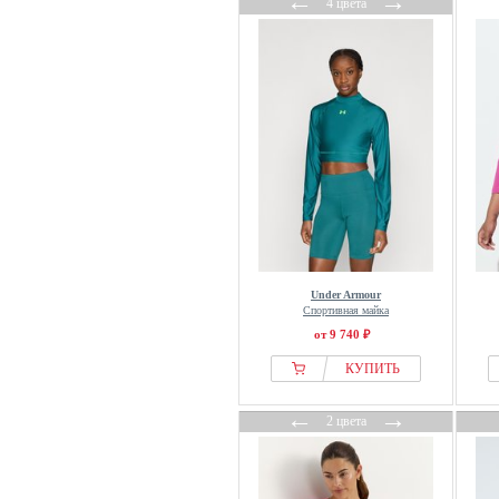
←
→
4 цвета
LolaLiza
Long Tall Sally
Lonsdale
Love & Roses
Love Copenhagen
Lucky in Love
Luhta
Luisa Cerano
Luisa Spagnoli
Luisa Viola
lululemon
Under Armour
Спортивная майка
M&Co
от 9 740 ₽
Madeleine
КУПИТЬ
Mads Nørgaard
MAERZ Muenchen
←
→
2 цвета
Maison 123
Malina