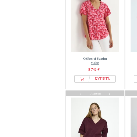
Maliparmi
Mama.licious
Mango
Marc Aurel
Marc Cain
Marc OPolo
Marc OPolo DENIM
Marie Lund
Cellbes of Sweden
Майка
Marie Méro
9 740 ₽
Masai
КУПИТЬ
Massimo Dutti
Max Mara
←
→
3 цвета
MAX&Co.
MBYM
MELA
Mexx
Miamoda
Milano Italy