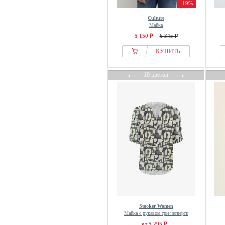
-19%
JoJo Maman Bébé
Culture
Jordan
Майка
Joules
5 150 ₽
6 345 ₽
Juicy Couture
КУПИТЬ
Just Cavalli
←
→
K-WAY
10 цветов
Kaffe
Kangaroos
Kappahl
Karen By Simonsen
Karl Kani
Karl Lagerfeld
Key Largo
King Louie
KOROSHI
Koton
Stooker Women
Майка с рукавом три четверти
Kuubler
от 5 295 ₽