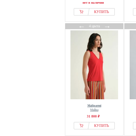
Obey Clothing
нет в наличии
Object
КУПИТЬ
OCEANSAPART
←
→
OFF-WHITE
4 цвета
OH APRIL
OLSEN
Oltre
OMBRE
On Vacation
ONeill
Only
ONLY CARMAKOMA
Opal Studio
OPUS
Maliparmi
Майка
OSIA
31 800 ₽
OUI
КУПИТЬ
OVS