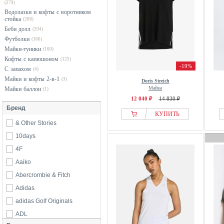
(279)
Водолазки и кофты с воротником
стойка
(208)
Беби долл
(204)
Футболки
(166)
Майки-туники
(160)
Кофты с капюшоном
(125)
-19%
С запахом
(4)
Майки и кофты 2-в-1
(3)
Doris Streich
Майка
Майки баллон
(1)
12 040 ₽
14 830 ₽
Бренд
КУПИТЬ
& Other Stories
10days
4F
Aaiko
Abercrombie & Fitch
Adidas
adidas Golf Originals
ADL