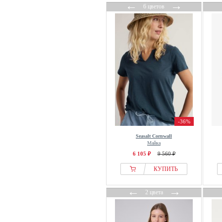
OXXO
←
→
6 цветов
OYSHO
Pain de Sucre
Part Two
PATRIZIA PEPE
PAUL & JOE
Paul Smith
Pegador
Pepe Jeans
PEPPERCORN
-36%
Persona by Marina Rinaldi
Seasalt Cornwall
Petit Bateau
Майка
6 105 ₽
9 560 ₽
Pieces
PIOMBO
КУПИТЬ
Pip Studio
←
→
2 цвета
Polo Club
Pont Neuf
Prohibited