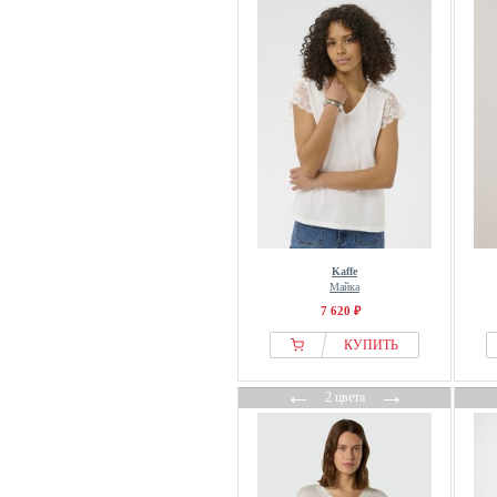
Buffalo
BY IC
By Malene Birger
C&City
Cache Cache
Cache Coeur
Calida
Calliope
Calvin Klein
Kaffe
Camel Active
Майка
Camomilla Italia
7 620 ₽
Cardio Bunny
КУПИТЬ
Caroll
←
→
Cartoon
2 цвета
Casual Looks
CCDK
Cecil