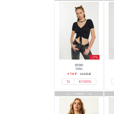
Freddy
Free People
Friends Like These
FRNCH
From Germany With Love
G-star Raw
GAI+LISVA
GANT
GAP
-27%
Garcia
MYMO
Gerry Weber
Майка
9 750 ₽
13 345 ₽
Gestuz
КУПИТЬ
Gina Tricot
Glamorous
←
→
2 цвета
GOBI Cashmere
GOLDNER
Good American