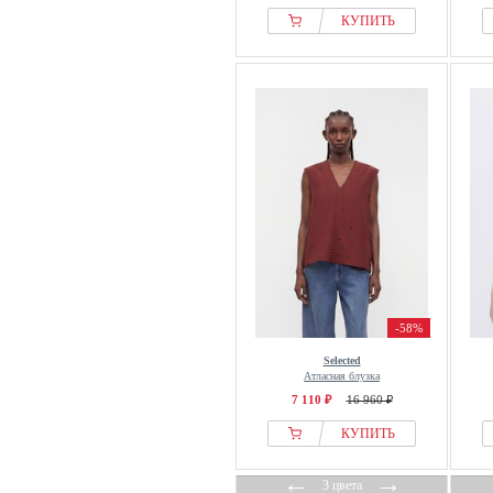
Eterna
КУПИТЬ
Evans
even&odd
Fabienne Chapot
faina
Falconeri
Falke
FatFace
Felix Hardy
Fila
Fiorella Rubino
-58%
Forever New
FP Movement
Selected
Атласная блузка
Franco Callegari
7 110 ₽
16 960 ₽
Fransa
КУПИТЬ
Frapp
Fred Perry
←
→
3 цвета