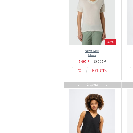
Cellbes of Sweden
Champion
CHINTI & PARKER
Cipo & Baxx
Classic Basics
Claudie Pierlot
-43%
Closed
North Sails
Майка
Cloud 5ive
7 605 ₽
13 335 ₽
Cocouture
КУПИТЬ
Codello
Colmar Originals
←
→
2 цвета
colourful rebel
COMMA
Copenhagen Studios
Cortefiel
Coster Copenhagen
Cream