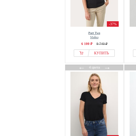
Inspirationen
INTIMISSIMI
Inwear
-37%
Ipekyol
Part Two
Майка
IRO
6 100 ₽
9 740 ₽
ITS MAY
КУПИТЬ
Ivko
Ivy Copenhagen
←
→
4 цвета
IVY OAK
IZIA
J.LINDEBERG Sports
Jack Wolfskin
Jaded London
JDY
Jette
Jimmy Key
JJXX