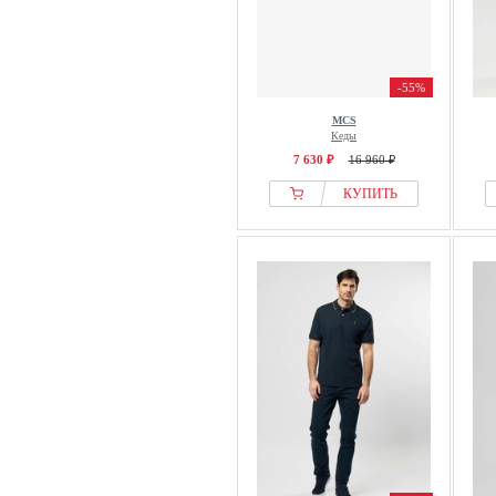
-55%
MCS
Кеды
7 630 ₽
16 960 ₽
КУПИТЬ