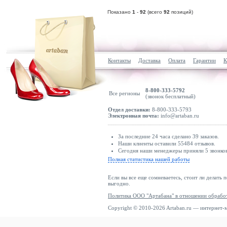
Показано
1
-
92
(всего
92
позиций)
Контакты
Доставка
Оплата
Гарантии
К
8-800-333-5792
Все регионы
(звонок бесплатный)
Отдел доставки:
8-800-333-5793
Электронная почта:
info@artaban.ru
За последние 24 часа сделано 39 заказов.
Наши клиенты оставили 55484 отзывов.
Сегодня наши менеджеры приняли 5 звонков
Полная статистика нашей работы
Если вы все еще сомневаетесь, стоит ли делать 
выгодно.
Политика ООО "Артабана" в отношении обрабо
Copyright © 2010-2026 Artaban.ru — интернет-