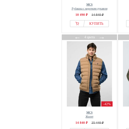
MCS
Рубашка с коротким рукавом
10 490 ₽
14 840 ₽
КУПИТЬ
←
→
4 цвета
-42%
MCS
Жилет
14 840 ₽
25 440 ₽