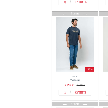
КУПИТЬ
←
→
3 цвета
-38%
MCS
Футболка
5 295 ₽
8 530 ₽
КУПИТЬ
←
→
3 цвета