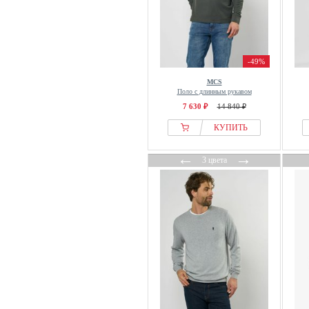
-49%
MCS
Поло с длинным рукавом
7 630 ₽
14 840 ₽
КУПИТЬ
←
→
3 цвета