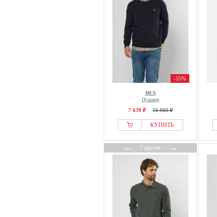
-55%
MCS
Пуловер
7 630 ₽
16 960 ₽
КУПИТЬ
←
→
7 цветов