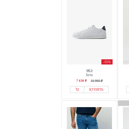
-55%
MCS
Кеды
7 630 ₽
16 960 ₽
КУПИТЬ