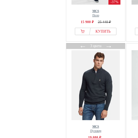
-37%
MCS
Поло
15 900 ₽
25 440 ₽
КУПИТЬ
←
→
3 цвета
MCS
Пуловер
19 080 ₽