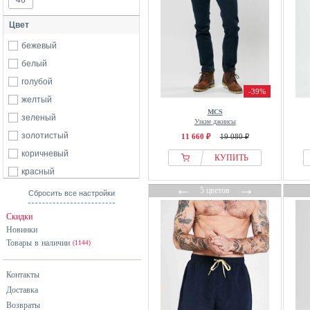
46
Цвет
бежевый
белый
голубой
-39%
желтый
MCS
зеленый
Узкие джинсы
золотистый
11 660 ₽
19 080 ₽
коричневый
КУПИТЬ
красный
←
→
оранжевый
5 цветов
Сбросить все настройки
розовый
Скидки
серебристый
Новинки
Товары в наличии
серый
(1144)
синий
Контакты
черный
Доставка
Возвраты