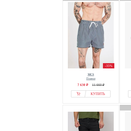
-35%
MCS
Плавки
7 630 ₽
11 660 ₽
КУПИТЬ