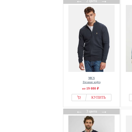
←
→
2 цвета
MCS
Вязаная кофта
от 19 080 ₽
КУПИТЬ
←
→
3 цвета