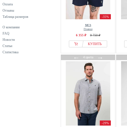
Оплата
Отзывы
Таблица размеров
-35%
MCS
О компании
Плавки
FAQ
6 355 ₽
9 750 ₽
Новости
КУПИТЬ
Статьи
Статистика
←
→
4 цвета
-29%