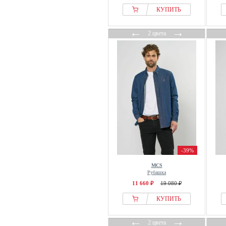
КУПИТЬ
←
→
2 цвета
-39%
MCS
Рубашка
11 660 ₽
19 080 ₽
КУПИТЬ
←
→
2 цвета