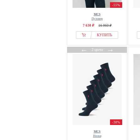
-55%
MCS
Пуловер
7 630 ₽
16 960 ₽
КУПИТЬ
←
→
2 цвета
-38%
MCS
Носки