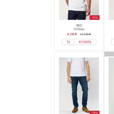
-30%
MCS
Футболка
8 530 ₽
12 240 ₽
КУПИТЬ
-39%