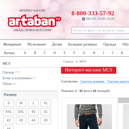
ИНТЕРНЕТ-МАГАЗИН
8-800-333-57-92
ПН-ПТ, 10:00-18:00
ОДЕЖДА, ОБУВЬ И АКСЕССУАРЫ
Женщинам
Мужчинам
Детям
Большие размеры
Одежда
Обу
Бренды:
A
B
C
D
E
F
G
H
I
J
K
Главная
MCS
MCS
Интернет-магазин MCS
Одежда
(77)
Белье и купальники
(7)
Сортировка:
Сначала дешевые
Сначала дорог
Обувь
(6)
Показано
1
-
92
(всего
92
позиций)
Размер
S
M
L
XL
XXL
3XL
40
41
42
43
44
45