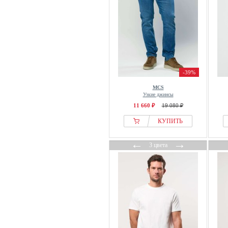
-39%
MCS
Узкие джинсы
11 660 ₽
19 080 ₽
КУПИТЬ
←
→
3 цвета