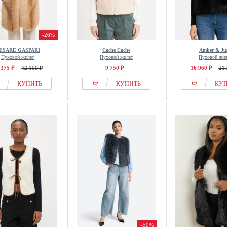
-26%
ESARE GASPARI
Cache Cache
Amber & Ju
Пуховой жилет
Пуховой жилет
Пуховой жил
 375 ₽
42 190 ₽
9 750 ₽
16 960 ₽
21 
КУПИТЬ
КУПИТЬ
КУ
-50%