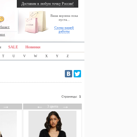
Доставим в любую точку России!
Ваша корзина пока
пуста...
абинет
Схема нашей
работы
ное
ы
SALE
Новинки
T
U
V
W
X
Y
Z
Страницы:
1
→
←
→
3 цвета