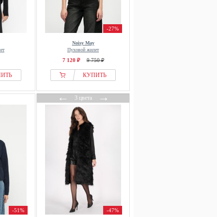
-27%
Noisy May
ет
Пуховой жилет
7 120 ₽
9 750 ₽
ПИТЬ
КУПИТЬ
←
→
3 цвета
-51%
-47%