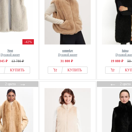
-42%
Next
someday
faina
Пуховой жилет
Пуховой жилет
Пуховой жил
045 ₽
13 780 ₽
31 800 ₽
19 080 ₽
50 
КУПИТЬ
КУПИТЬ
КУ
←
→
←
2 цвета
2 цвета