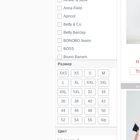
Amber & June
Anna Field
Apricot
Betty & Co
Betty Barclay
BONOBO Jeans
BOSS
Bruno Banani
25
Размер
Cache Cache
XXS
Cartoon
XS
S
M
Cecil
L
XL
XXL
3XL
CESARE GASPARI
4XL
5XL
32
34
colourful rebel
36
38
40
42
DKNY
44
46
48
50
Elara
52
54
56
б/р
even&odd
Fabienne Chapot
Цвет
faina