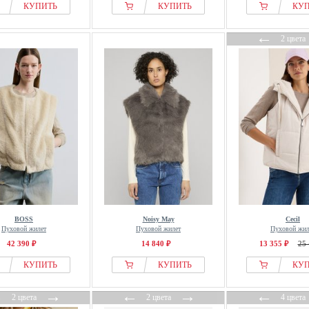
КУПИТЬ
КУПИТЬ
КУ
←
2 цвета
BOSS
Noisy May
Cecil
Пуховой жилет
Пуховой жилет
Пуховой жил
42 390 ₽
14 840 ₽
13 355 ₽
25 
КУПИТЬ
КУПИТЬ
КУ
←
→
←
→
←
2 цвета
2 цвета
4 цвета