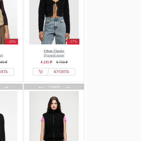
-20%
-57%
Urban Classics
ет
Пуховой жилет
660 ₽
4 235 ₽
9 750 ₽
ПИТЬ
КУПИТЬ
→
←
→
3 цвета