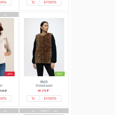
ПИТЬ
КУПИТЬ
→
-48%
NEW
DKNY
ет
Пуховой жилет
440 ₽
40 270 ₽
ПИТЬ
КУПИТЬ
→
←
→
2 цвета