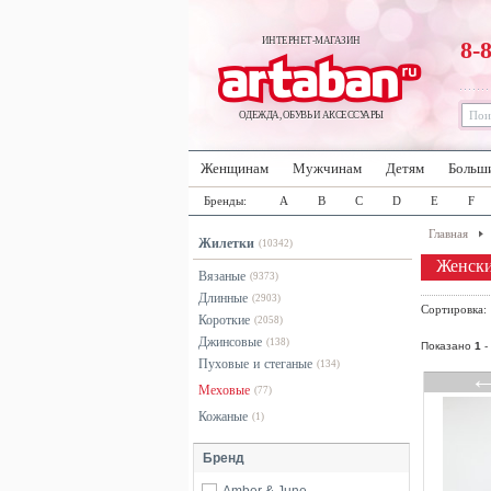
ИНТЕРНЕТ-МАГАЗИН
8-
ОДЕЖДА, ОБУВЬ И АКСЕССУАРЫ
Женщинам
Мужчинам
Детям
Больш
Бренды:
A
B
C
D
E
F
Главная
Жилетки
(10342)
Женски
Вязаные
(9373)
Длинные
(2903)
Сортировка
Короткие
(2058)
Джинсовые
(138)
Показано
1
-
Пуховые и стеганые
(134)
Меховые
(77)
Кожаные
(1)
Бренд