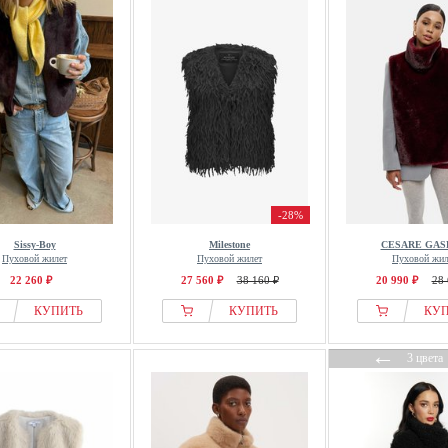
-28%
Sissy-Boy
Milestone
CESARE GAS
Пуховой жилет
Пуховой жилет
Пуховой жил
22 260 ₽
27 560 ₽
38 160 ₽
20 990 ₽
28 
КУПИТЬ
КУПИТЬ
КУ
←
3 цвета