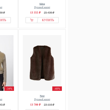
faina
ет
Пуховой жилет
30 ₽
13 355 ₽
25 430 ₽
ПИТЬ
КУПИТЬ
-34%
-40%
Next
ет
Пуховой жилет
45 ₽
13 780 ₽
23 110 ₽