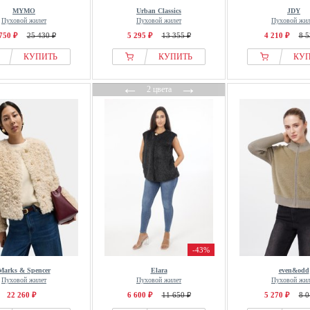
MYMO
Urban Classics
JDY
Пуховой жилет
Пуховой жилет
Пуховой жил
750 ₽
25 430 ₽
5 295 ₽
13 355 ₽
4 210 ₽
8 5
КУПИТЬ
КУПИТЬ
КУ
←
→
2 цвета
-43%
Marks & Spencer
Elara
even&odd
Пуховой жилет
Пуховой жилет
Пуховой жил
22 260 ₽
6 600 ₽
11 650 ₽
5 270 ₽
8 0