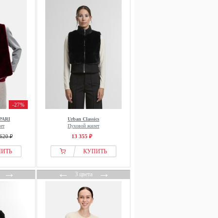
-27%
PARI
Urban Classics
ет
Пуховой жилет
620 ₽
13 355 ₽
ПИТЬ
КУПИТЬ
→
←
→
3 цвета