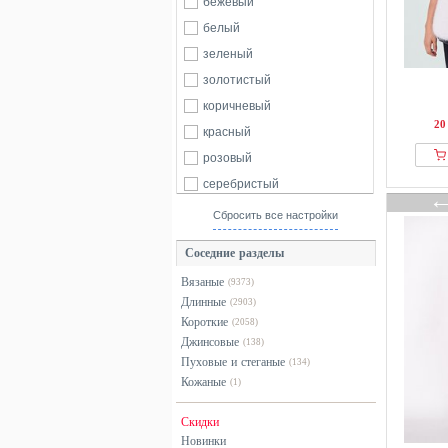
бежевый
From Germany With Love
белый
GAP
зеленый
Garcia
золотистый
Grace
коричневый
JDY
20
красный
Koton
розовый
LABDIP
серебристый
LOLA CASADEMUNT
серый
Сбросить все настройки
Luisa Cerano
синий
Соседние разделы
M&Co
фиолетовый
Marks & Spencer
Вязаные
(9373)
хаки
Длинные
(2903)
Michael Kors
черный
Короткие
(2058)
Milestone
Джинсовые
(138)
MYMO
Пуховые и стеганые
(134)
Кожаные
New Look
(1)
Next
Скидки
Noisy May
Новинки