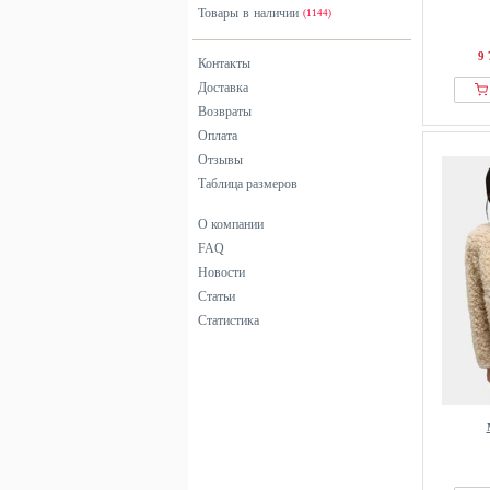
Товары в наличии
OH APRIL
(1144)
Only
9 
Контакты
OUI
Доставка
Rich & Royal
Возвраты
sessun
Оплата
Sissy-Boy
Отзывы
Таблица размеров
someday
Street One
О компании
Street One Studio
FAQ
Superdry & Co
Новости
Статьи
Ulla Popken
Статистика
Urban Classics
Vero Moda
WE Fashion
Yours Clothing