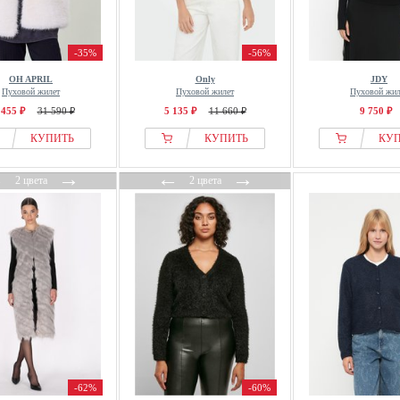
-35%
-56%
OH APRIL
Only
JDY
Пуховой жилет
Пуховой жилет
Пуховой жил
 455 ₽
31 590 ₽
5 135 ₽
11 660 ₽
9 750 ₽
КУПИТЬ
КУПИТЬ
КУ
←
→
←
→
2 цвета
2 цвета
-62%
-60%