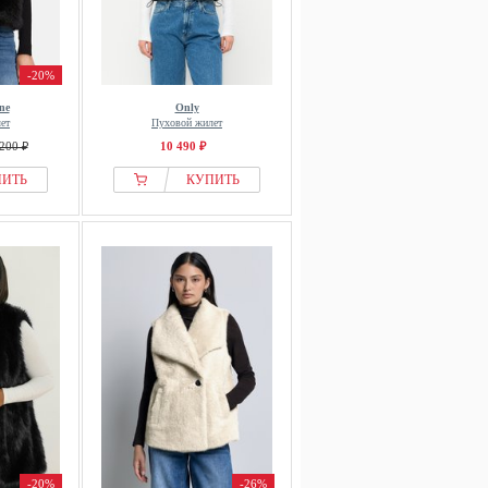
-20%
ne
Only
ет
Пуховой жилет
200 ₽
10 490 ₽
ПИТЬ
КУПИТЬ
-20%
-26%