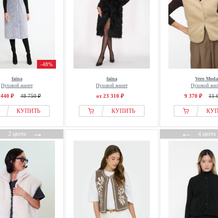
-48%
faina
faina
Vero Moda
Пуховой жилет
Пуховой жилет
Пуховой жил
 440 ₽
48 750 ₽
от 23 310 ₽
9 370 ₽
11 
КУПИТЬ
КУПИТЬ
КУ
←
→
←
2 цвета
4 цвета