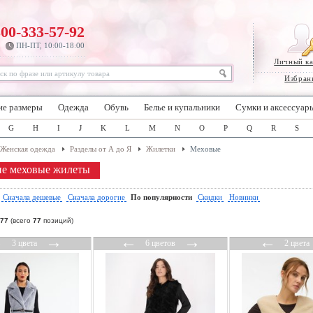
800-333-57-92
ПН-ПТ, 10:00-18:00
Личный к
Избран
ие размеры
Одежда
Обувь
Белье и купальники
Сумки и аксессуар
G
H
I
J
K
L
M
N
O
P
Q
R
S
Женская одежда
Разделы от А до Я
Жилетки
Меховые
е меховые жилеты
:
Сначала дешевые
Сначала дорогие
По популярности
Скидки
Новинки
77
(всего
77
позиций)
←
→
←
→
←
3 цвета
6 цветов
2 цвета