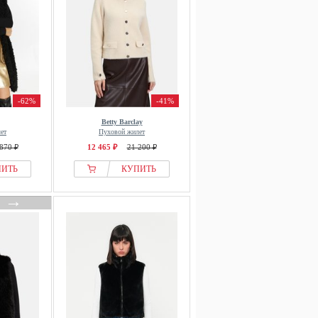
-62%
-41%
Betty Barclay
ет
Пуховой жилет
870 ₽
12 465 ₽
21 200 ₽
ПИТЬ
КУПИТЬ
→